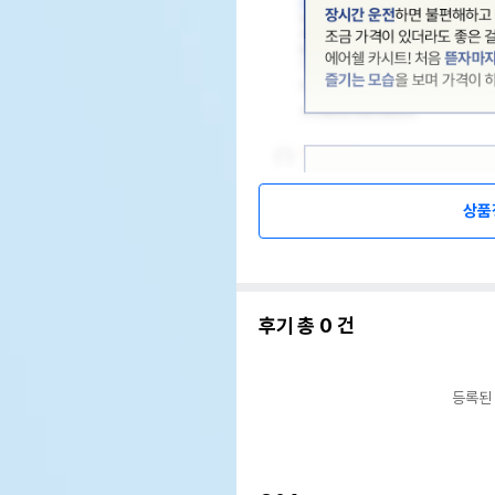
상품
후기 총
0
건
등록된