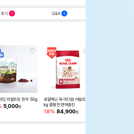
후기
Q&A
0
0
세트] 리얼트릿 한우 50g
로얄캐닌 독 미디엄 어덜트 10
오리젠 독 스몰브리드 4
kg 중형견 면역증진
%
5,000
15%
75,400
원
원
18%
84,900
원