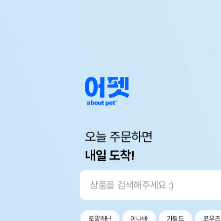
오늘 주문하면
내일 도착!
로얄캐닌
이나바
가필드
로우즈