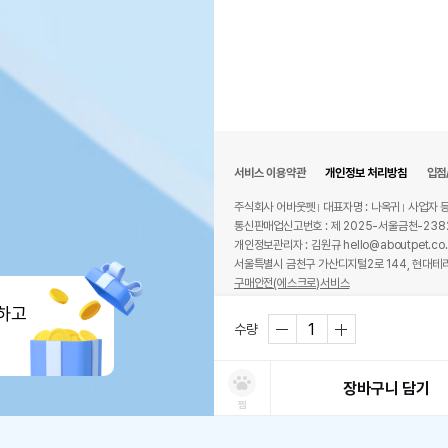
서비스 이용약관
개인정보 처리방침
입점
주식회사 어바웃펫
대표자명 : 나옥귀
사업자 등
통신판매업신고번호 : 제 2025-서울금천-238
개인정보관리자 : 김원규 hello@aboutpet.co.
서울특별시 금천구 가산디지털2로 144, 현대테라
구매안전(에스크로)서비스
© copyright (c) www.aboutpet.co.kr all r
하고
수량
장바구니 담기
찜