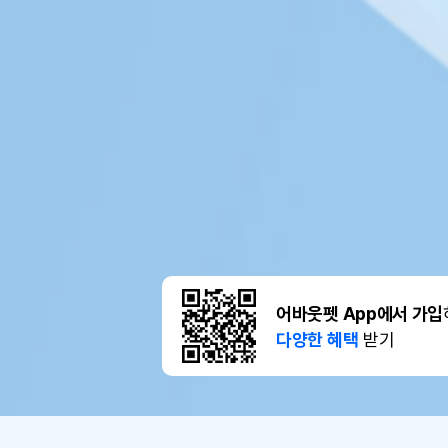
어바웃펫 App에서 가입
다양한 혜택
받기