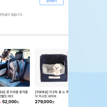
문의하기
문의글이 없습니다.
배송] 콩 트레블 충격흡
[무료배송] 이츠독 올 뉴 투웨
[무료배송] 레토 무중력
전벨트 테더
이 카시트 네이비
지방석 대형 방석 (80x
m)
%
52,000
279,000
33%
11,900
원
원
원