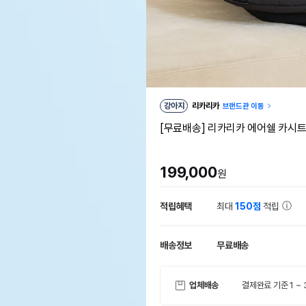
강아지
리카리카
브랜드관 이동
[무료배송] 리카리카 에어쉘 카시
199,000
원
적립혜택
최대
150점
적립
배송정보
무료배송
업체배송
결제완료 기준 1 ~