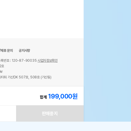
/제휴 문의
공지사항
록번호 : 120-87-90035
사업자정보확인
2호
kr
타워 가산DK 507호, 508호 (가산동)
ights reserved.
199,000
원
합계
판매중지