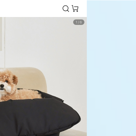
1
/
6