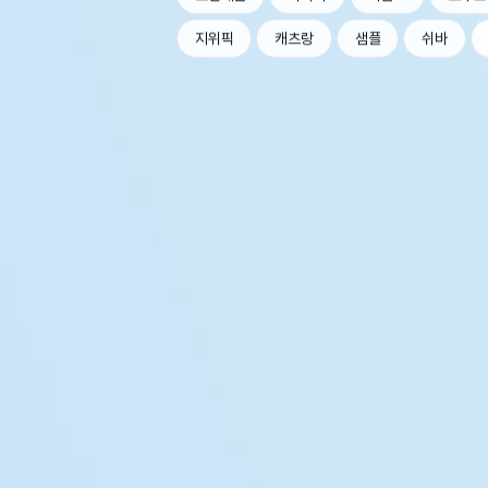
지위픽
캐츠랑
샘플
쉬바