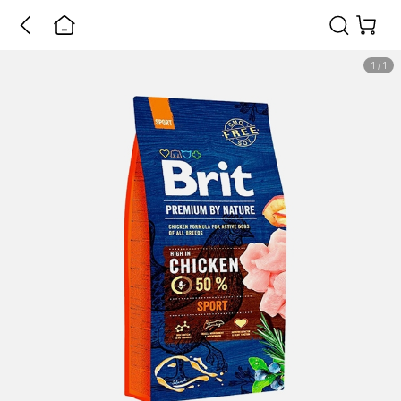
1
/
1