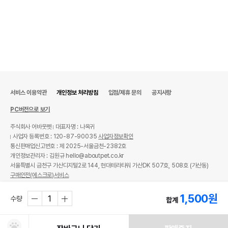
서비스 이용약관
개인정보 처리방침
입점/제휴 문의
공지사항
PC버전으로 보기
주식회사 어바웃펫
대표자명 : 나옥귀
사업자 등록번호 : 120-87-90035
사업자정보확인
통신판매업신고번호 : 제 2025-서울금천-2382호
개인정보관리자 : 김원규 hello@aboutpet.co.kr
서울특별시 금천구 가산디지털2로 144, 현대테라타워 가산DK 507호, 508호 (가산동)
구매안전(에스크로)서비스
© copyright (c) www.aboutpet.co.kr all rights reserved.
1,500
원
수량
합계