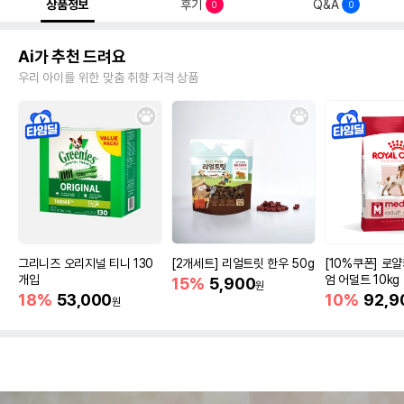
상품정보
후기
Q&A
0
0
Ai가 추천 드려요
우리 아이를 위한 맞춤 취향 저격 상품
그리니즈 오리지널 티니 130
[2개세트] 리얼트릿 한우 50g
[10%쿠폰] 로
개입
엄 어덜트 10kg
15%
5,900
원
증진
18%
53,000
10%
92,9
원