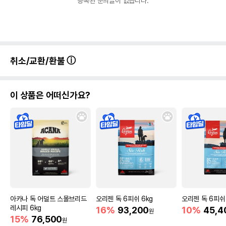
등록된 문의글이 없습니다.
취소/교환/환불
이 상품은 어떠신가요?
아카나 독 어덜트 스몰브리드
오리젠 독 6피쉬 6kg
오리젠 독 6피쉬 
레시피 6kg
16%
93,200
10%
45,4
원
15%
76,500
원