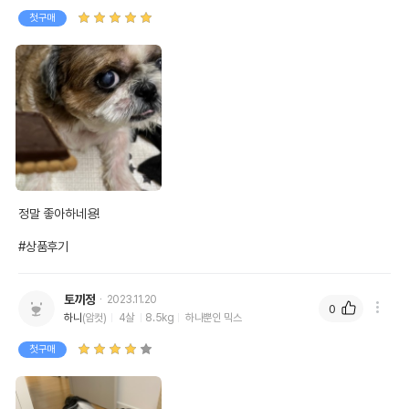
첫구매
정말 좋아하네용! 

#상품후기
토끼정
2023.11.20
0
하니
(암컷)
4살
8.5kg
하나뿐인 믹스
첫구매