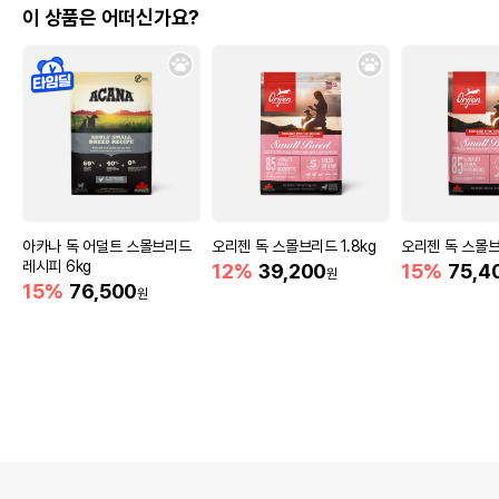
이 상품은 어떠신가요?
아카나 독 어덜트 스몰브리드
오리젠 독 스몰브리드 1.8kg
오리젠 독 스몰브
레시피 6kg
12%
39,200
15%
75,4
원
15%
76,500
원