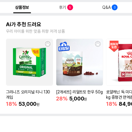
상품정보
후기
Q&A
5
0
Ai가 추천 드려요
우리 아이를 위한 맞춤 취향 저격 상품
그리니즈 오리지널 티니 130
[2개세트] 리얼트릿 한우 50g
로얄캐닌 독 미디
개입
kg 중형견 면역
28%
5,000
원
18%
53,000
18%
84,9
원