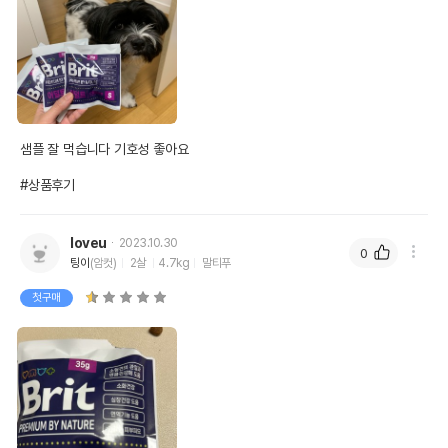
샘플 잘 먹습니다 기호성 좋아요

#상품후기
loveu
2023.10.30
0
팅이
(암컷)
2살
4.7kg
말티푸
첫구매