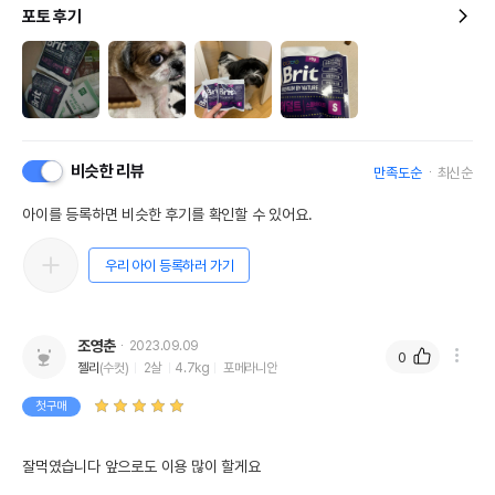
포토 후기
비슷한 리뷰
만족도순
최신순
아이를 등록하면 비슷한 후기를 확인할 수 있어요.
우리 아이 등록하러 가기
조영춘
2023.09.09
0
젤리
(수컷)
2살
4.7kg
포메라니안
첫구매
잘먹였습니다 앞으로도 이용 많이 할게요