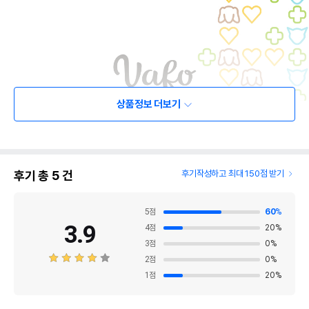
상품정보 더보기
후기 총
5
건
후기작성하고 최대 150점 받기
5
점
60
%
3.9
4
점
20
%
3
점
0
%
2
점
0
%
1
점
20
%