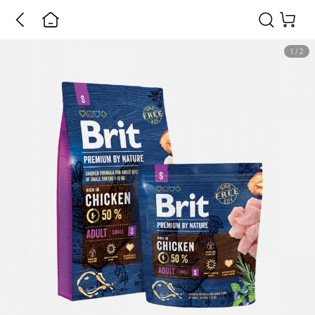
1
/
2