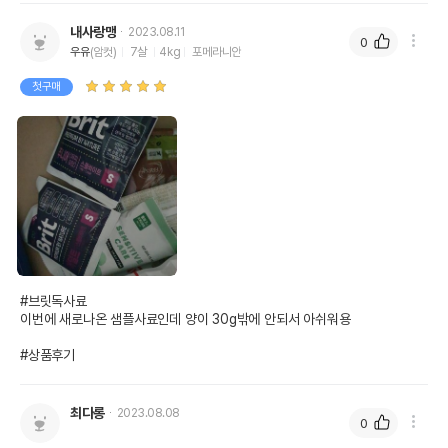
내사랑맹
2023.08.11
0
우유
(암컷)
7살
4kg
포메라니안
첫구매
#브릿독사료

이번에 새로나온 샘플사료인데 양이 30g밖에 안되서 아쉬워용

#상품후기
최다롱
2023.08.08
0