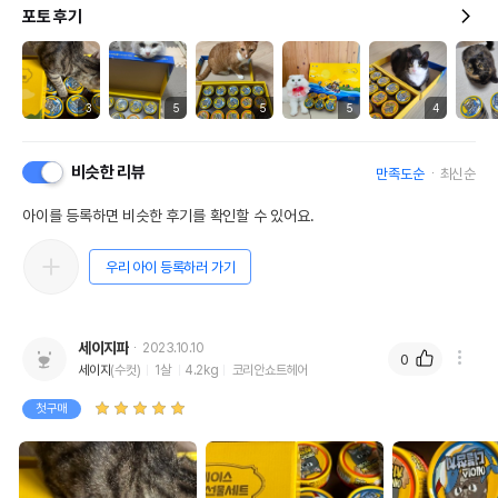
포토 후기
3
5
5
5
4
비슷한 리뷰
만족도순
최신순
아이를 등록하면 비슷한 후기를 확인할 수 있어요.
우리 아이 등록하러 가기
세이지파
2023.10.10
0
세이지
(수컷)
1살
4.2kg
코리안쇼트헤어
첫구매