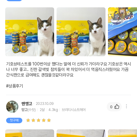
기호성테스트를 100번이상 했다는 말에 더 신뢰가 가더라구요 기호성은 역시
나 너무 좋고.. 진한 갈색빛 참치들이 꽉 차있어서 더 먹음직스러웠어요 가끔 
간식캔으로 급여해도 괜찮을것같더라구요

#상품후기
맨맹고
2023.10.09
0
망고
(수컷)
2살
4.3kg
브리티시쇼트헤어
첫구매