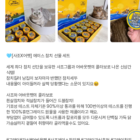
🩵[사조X어펫] 에이스 참치 선물 세트

세계 최다 참치 선단을 보유한 사조그룹과 어바웃펫의 콜라보로 나온 신상간
식템!

참치킬러 남집이 보자마자 반했던 참치세뚜

내용물이 아이들꺼라 살짝 당황했다는 소문이 있지요😆

사조와 어바웃펫의 콜라보로 

흰살참치와 적살참치가 들어간 드블참치!

기호성 테스트 자체기준 90%이상 통과를 위해 100번이상의 테스트를 진행
한 100%휴먼그레이드 원물을 사용한 제품이라고 해요.

부담없이 급여할수 있도록 나트륨과 칼로리를 모두 다운시켜 단백질 가득 닭
가슴살까지 곁들여 취향따라 골라먹을수도 있어요.
