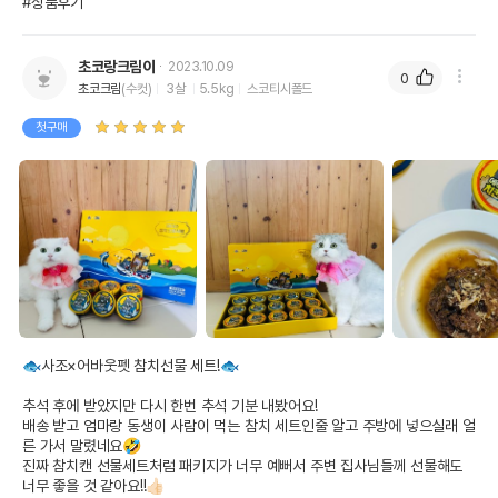
#상품후기
초코랑크림이
2023.10.09
0
초코크림
(수컷)
3살
5.5kg
스코티시폴드
첫구매
🐟사조×어바웃펫 참치선물 세트!🐟

추석 후에 받았지만 다시 한번 추석 기분 내봤어요!

배송 받고 엄마랑 동생이 사람이 먹는 참치 세트인줄 알고 주방에 넣으실래 얼
른 가서 말렸네요🤣

진짜 참치캔 선물세트처럼 패키지가 너무 예뻐서 주변 집사님들께 선물해도 
너무 좋을 것 같아요!!👍🏻
