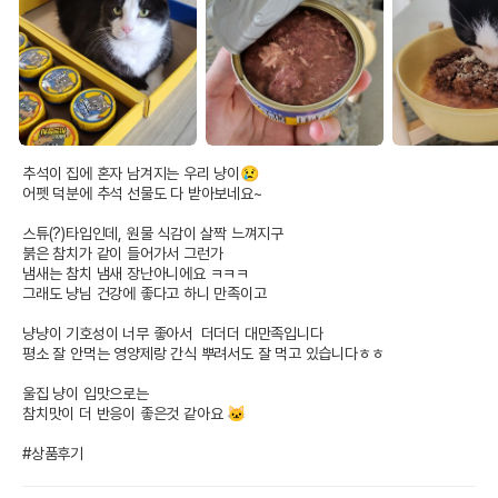
추석이 집에 혼자 남겨지는 우리 냥이😢

어펫 덕분에 추석 선물도 다 받아보네요~ 

스튜(?)타입인데, 원물 식감이 살짝 느껴지구

붉은 참치가 같이 들어가서 그런가

냄새는 참치 냄새 장난아니에요 ㅋㅋㅋ

그래도 냥님 건강에 좋다고 하니 만족이고

냥냥이 기호성이 너무 좋아서  더더더 대만족입니다

평소 잘 안먹는 영양제랑 간식 뿌려서도 잘 먹고 있습니다ㅎㅎ 

울집 냥이 입맛으로는

참치맛이 더 반응이 좋은것 같아요 🐱

#상품후기