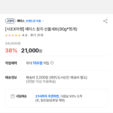
고양이
에이스
브랜드관 이동
[사조X어펫] 에이스 참치 선물세트(90g*15개)
4.9
후기 31개
34,000원
38%
21,000
원
적립혜택
최대
150점
적립
배송정보
배송비 3,000원
(제주/도서산간 배송비 별도)
(3만원 이상 무료배송)
내일배송
21시까지 주문하면,
다음날 95% 도착
(토, 일요일/공휴일 제외)