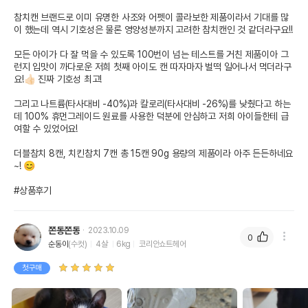
참치캔 브랜드로 이미 유명한 사조와 어펫이 콜라보한 제품이라서 기대를 많
이 했는데 역시 기호성은 물론 영양성분까지 고려한 참치캔인 것 같더라구요!!

모든 아이가 다 잘 먹을 수 있도록 100번이 넘는 테스트를 거친 제품이아 그
런지 입맛이 까다로운 저희 첫째 아이도 캔 따자마자 벌떡 일어나서 먹더라구
요!👍🏻 진짜 기호성 최고!

그리고 나트륨(타사대비 -40%)과 칼로리(타사대비 -26%)를 낮췄다고 하는
데 100% 휴먼그레이드 원료를 사용한 덕분에 안심하고 저희 아이들한테 급
여할 수 있었어요!

더블참치 8캔, 치킨참치 7캔 총 15캔 90g 용량의 제품이라 아주 든든하네요
~! 😊

#상품후기
쫀동쫀동
2023.10.09
0
순동이
(수컷)
4살
6kg
코리안쇼트헤어
첫구매