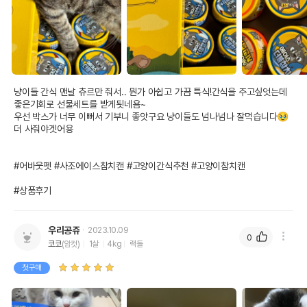
냥이들 간식 맨날 츄르만 줘서.. 뭔가 아쉽고 가끔 특식!간식을 주고싶엇는데 
좋은기회로 선물세트를 받게됫네욤~

우선 박스가 너무 이뻐서 기부니 좋앗구요 냥이들도 넘나넘나 잘먹습니다🥹 
더 사줘야겟어용

#어바웃펫 #사조에이스참치캔 #고양이간식추천 #고양이참치캔 

#상품후기
우리공쥬
2023.10.09
0
코코
(암컷)
1살
4kg
랙돌
첫구매