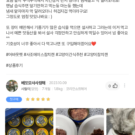
요즘 털이 푸석푸석해서 치킨참치 먼저 줬더니 냄새맡고 막 달려오네요!

맨날 습식주면 덮기만하고 먹는둥 마는둥 했는데

냄새 맡자마자 막 달려오더니 허겁지겁 먹더라구요!

그정도로 엄청 맛있나봐요 : )

또 장이 예민해서 기름기가 많은 습식을 먹으면 설사하고 그러는데 이거 먹고
나서 예쁜 맛동산을 봐서 설사 걱정안하고 안심하게 먹일수 있어서 넘 좋아요
^^

기호성이 너무 좋아서 다 먹고나면 또 구입해야겠어요❤️

#어바웃펫 #사조에이스참치캔 #고양이간식추천 #고양이참치캔 

#상품후기
베또모사사랑해
2023.10.09
0
사월이
(암컷)
7개월
1.8kg
코리안쇼트헤어
첫구매