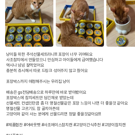
냥이들 위한 추석선물세트라니!!! 포장이 너무 귀여워요

사조참치에서 만들었으니 안심하고 아이들에게 급여했습니다 

역시나 넘넘 잘먹었어요 

충분히 쥬시해서 따로 드링크 섞어주지 않고 줬어요

포장박스까지 애정해주시는 우리집 냥이

배송은 gs전담배송으로 하루만에 바로 받아봤어요

포장박스에 참치세트만 담긴채로 받았는데

선물세트 컨셉인만큼 좀 더 명절선물같은 포장 느낌이 나면 더 좋을것 같아요

명절선물 고르기도 참 골치아픈데

고양이와 같이 사는 분에게 선물드리면 정말 좋을것같아요!!!

#제품협찬 #어바웃펫 #사조에이스참치캔 #고양이간식추천 #고양이참치캔
