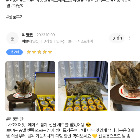
#고양이#간식#어비웃펫 #사조에이스참치캔 #고양이간식추천 #고양이참치
캔 #개냥이 

#상품후기
여코코
2023.10.09
0
여뽀야
(암컷)
8개월
3.1kg
브리티시쇼트헤어
첫구매
#제품협찬 

[사조X어펫] 에이스 참치 선물 세트를 받았어용 😎 

뽀야는 증맬 캔쪽으로는 입이 까다롭거든여 근데 너무 맛있게 먹더라구용 3개
월 이상부터 급여 가능하니까 다덜 한번 먹여보쎄요 💛 선물용으로도 넘 좋