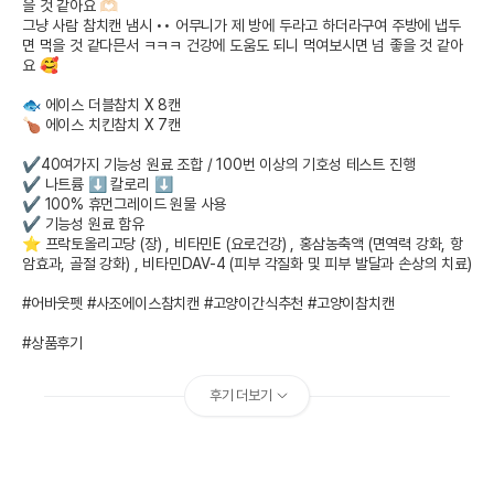
을 것 같아요 🫶🏻

그냥 사람 참치캔 냄시 •• 어무니가 제 방에 두라고 하더라구여 주방에 냅두
면 먹을 것 같다믄서 ㅋㅋㅋ 건강에 도움도 되니 먹여보시면 넘 좋을 것 같아
요 🥰

🐟 에이스 더블참치 X 8캔 

🍗 에이스 치킨참치 X 7캔 

✔️40여가지 기능성 원료 조합 / 100번 이상의 기호성 테스트 진행 

✔️ 나트륨 ⬇️ 칼로리 ⬇️

✔️ 100% 휴먼그레이드 원물 사용 

✔️ 기능성 원료 함유 

⭐️ 프락토올리고당 (장) , 비타민E (요로건강) , 홍삼농축액 (면역력 강화, 항
암효과, 골절 강화) , 비타민DAV-4 (피부 각질화 및 피부 발달과 손상의 치료) 

#어바웃펫 #사조에이스참치캔 #고양이간식추천 #고양이참치캔 

#상품후기
후기 더보기