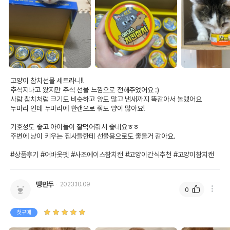
고양이 참치선물 세트라니!!

추석지나고 왔지만 추석 선물 느낌으로 전해주었어요 :)

사람 참치처럼 크기도 비슷하고 양도 많고 냄새까지 똑같아서 놀랬어요

두마리 인데 두마리에 한캔으로 줘도 양이 많아요!

기호성도 좋고 아이들이 잘먹어줘서 좋네요ㅎㅎ

주변에 냥이 키우는 집사들한테 선물용으로도 좋을거 같아요.

#상품후기 #어바웃펫 #사조에이스참치캔 #고양이간식추천 #고양이참치캔 
땡만두
2023.10.09
0
첫구매