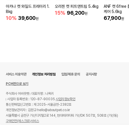
아카나 캣 와일드 프레이리 1.
오리젠 캣 피트앤트림 5.4kg
ANF 캣 6fre
8kg
케어 5.6kg
15%
96,200
원
10%
39,600
67,900
원
원
서비스 이용약관
개인정보 처리방침
입점/제휴 문의
공지사항
PC버전으로 보기
주식회사 어바웃펫
대표자명 : 나옥귀
사업자 등록번호 : 120-87-90035
사업자정보확인
통신판매업신고번호 : 제 2025-서울금천-2382호
개인정보관리자 : 김원규 hello@aboutpet.co.kr
서울특별시 금천구 가산디지털2로 144, 현대테라타워 가산DK 507호, 508호 (가산동)
구매안전(에스크로)서비스
© copyright (c) www.aboutpet.co.kr all rights reserved.