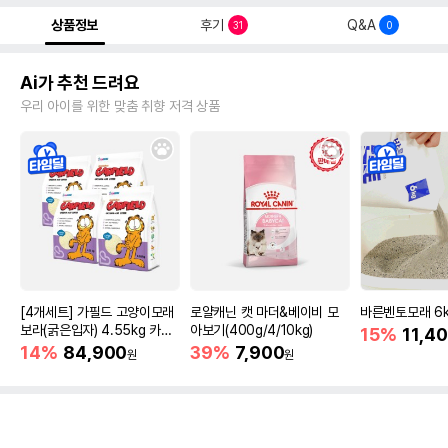
상품정보
후기
Q&A
31
0
Ai가 추천 드려요
우리 아이를 위한 맞춤 취향 저격 상품
[4개세트] 가필드 고양이모래
로얄캐닌 캣 마더&베이비 모
바른벤토모래 6
보라(굵은입자) 4.55kg 카사
아보기(400g/4/10kg)
15%
11,4
바모래
14%
84,900
39%
7,900
원
원