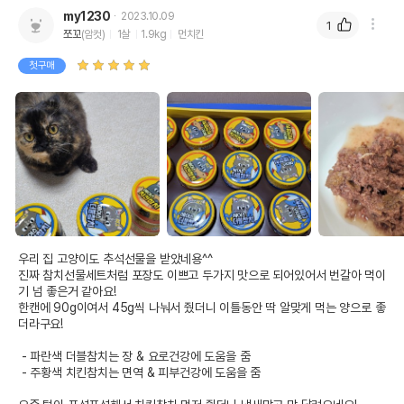
my1230
2023.10.09
1
쪼꼬
(암컷)
1살
1.9kg
먼치킨
첫구매
우리 집 고양이도 추석선물을 받았네용^^

진짜 참치선물세트처럼 포장도 이쁘고 두가지 맛으로 되어있어서 번갈아 먹이
기 넘 좋은거 같아요!

한캔에 90g이여서 45g씩 나눠서 줬더니 이틀동안 딱 알맞게 먹는 양으로 좋
더라구요!

 - 파란색 더블참치는 장 & 요로건강에 도움을 줌

 - 주황색 치킨참치는 면역 & 피부건강에 도움을 줌
