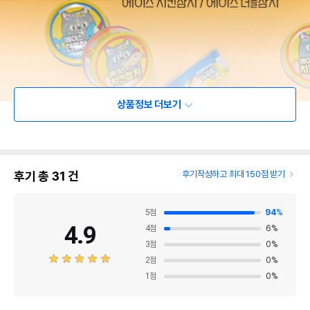
상품정보 더보기
후기 총
31
건
후기작성하고 최대 150점 받기
5
점
94
%
4.9
4
점
6
%
3
점
0
%
2
점
0
%
1
점
0
%