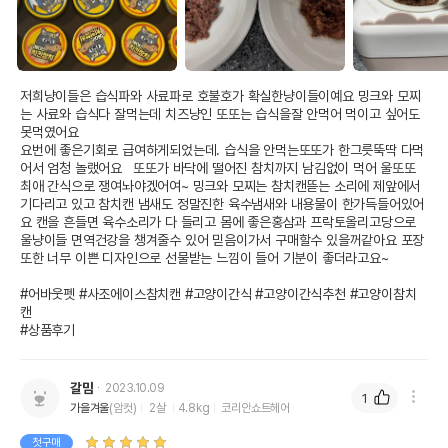
저희냥이들은 습식파와 사료파로 호불호가 확실한냥이들이예요 밍크와 모찌
는 사료와 습식다 잘먹는데 치즈냥인 또또는 습식을잘 안먹어 먹이고 싶어도 
못먹였어요

요번에 좋은기회로 급여하게되었는데. 습식을 안먹는또또가 한그릇뚝딱 다먹
어서 엄청 놀랬어요   또또가 바닥에 떨어진 참치까지 남김없이 먹어 울또또 
최애 간식으로 쟁여놔야겠어여~ 밍크와 모찌는 참치캔뜯는 소리에 제앞에서 
기다리고 있고 참치캔 냄새도 정말진한 육수냄새와 내용물이 한가득들어있어
요 캔을 흔들면 육수소리가 다 들리고 몸에 좋은홍삼과 프락토올리고당으로 
울냥이들 면역건강을 챙겨줄수 있어 믿음이가서 구매할수 있을꺼같아요 포장
또한 너무 이쁜 디자인으로 선물받는 느낌이 들어 기분이 좋더라고요~

#어바웃펫 #사조에이스참치캔 #고양이간식 #고양이간식추천 #고양이참치
캔 

#상품후기 
갈맘
2023.10.09
1
가을겨울
(암컷)
2살
4.8kg
코리안쇼트헤어
첫구매