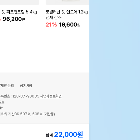
 캣 피트앤트림 5.4kg
로얄캐닌 캣 인도어 1.2kg 변
로얄캐닌 캣 라이트 웨
냄새 감소
어 400g 체중관리
%
96,200
원
21%
19,600
27%
7,900
원
원
/제휴 문의
공지사항
록번호 : 120-87-90035
사업자정보확인
2호
kr
타워 가산DK 507호, 508호 (가산동)
ights reserved.
22,000
원
합계