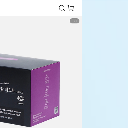
1
/
1