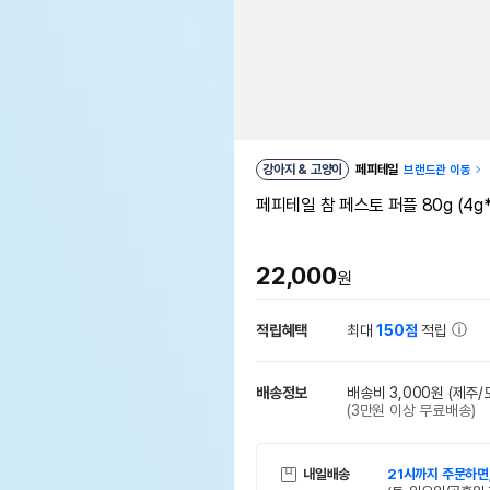
강아지 & 고양이
페피테일
브랜드관 이동
페피테일 참 페스토 퍼플 80g (4g*
22,000
원
적립혜택
최대
150점
적립
배송정보
배송비 3,000원
(제주/
(3만원 이상 무료배송)
내일배송
21시까지 주문하면