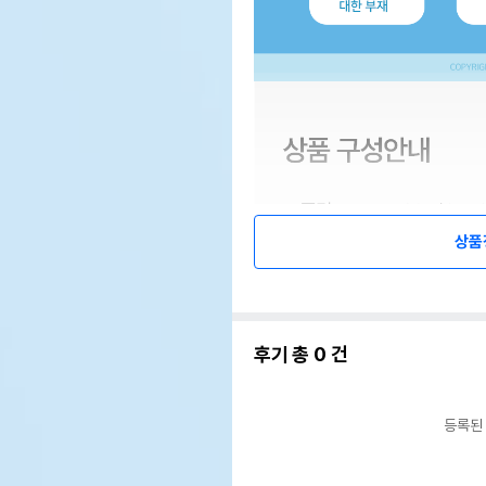
상품
후기 총
0
건
등록된