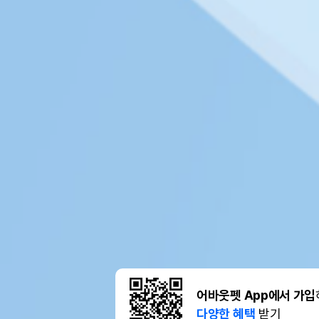
어바웃펫 App에서 가입
다양한 혜택
받기