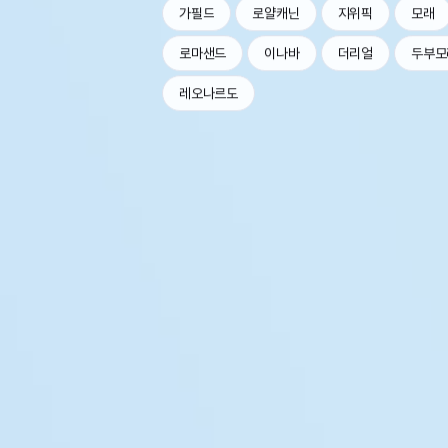
가필드
로얄캐닌
지위픽
모래
로마샌드
이나바
더리얼
두부모
레오나르도