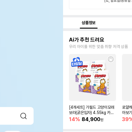
(토, 일요일/공휴일 
상품정보
Ai가 추천 드려요
우리 아이를 위한 맞춤 취향 저격 상품
[4개세트] 가필드 고양이모래
로얄캐
보라(굵은입자) 4.55kg 카사
아보기(
바모래
14%
84,900
39
원