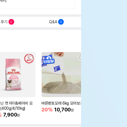
제외)
후기
Q&A
0
0
닌 캣 마더&베이비 모
바른벤토모래 6kg 모아보기
로얄캐닌 캣 인도어 4k
400g/4/10kg)
새 감소
20%
10,700
원
%
7,900
16%
55,000
원
원