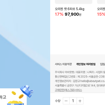
오리젠 캣 6피쉬 5.4kg
오리젠
17%
97,900
15
원
서비스 이용약관
개인정보 처리방침
입점
주식회사 어바웃펫
대표자명 : 나옥귀
사업자 등
통신판매업신고번호 : 제 2025-서울금천-238
개인정보관리자 : 김원규 hello@aboutpet.co.
서울특별시 금천구 가산디지털2로 144, 현대테라
구매안전(에스크로)서비스
© copyright (c) www.aboutpet.co.kr all r
하고
수량