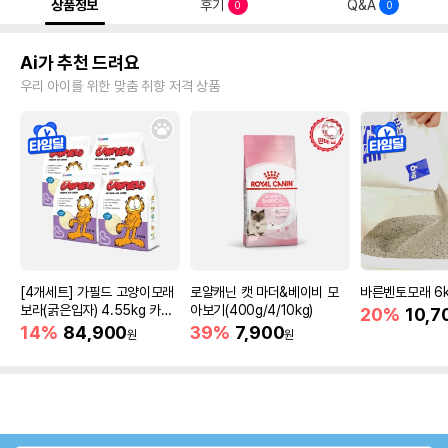
상품정보
후기
Q&A
0
0
Ai가 추천 드려요
우리 아이를 위한 맞춤 취향 저격 상품
[4개세트] 가필드 고양이모래
로얄캐닌 캣 마더&베이비 모
바른벤토모래 6
보라(굵은입자) 4.55kg 카사
아보기(400g/4/10kg)
20%
10,7
바모래
14%
84,900
39%
7,900
원
원