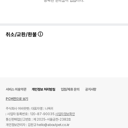
등록된 문의글이 없습니다.
취소/교환/환불
서비스 이용약관
개인정보 처리방침
입점/제휴 문의
공지사항
PC버전으로 보기
주식회사 어바웃펫
대표자명 : 나옥귀
사업자 등록번호 : 120-87-90035
사업자정보확인
통신판매업신고번호 : 제 2025-서울금천-2382호
개인정보관리자 : 김원규 hello@aboutpet.co.kr