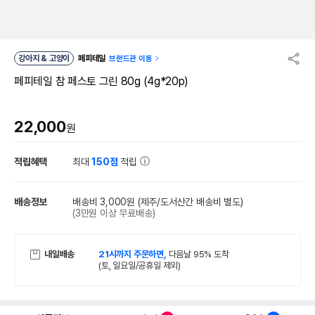
강아지 & 고양이
페피테일
브랜드관 이동
페피테일 참 페스토 그린 80g (4g*20p)
22,000
원
적립혜택
최대
150점
적립
배송정보
배송비 3,000원
(제주/도서산간 배송비 별도)
(3만원 이상 무료배송)
내일배송
21시까지 주문하면,
다음날 95% 도착
(토, 일요일/공휴일 제외)