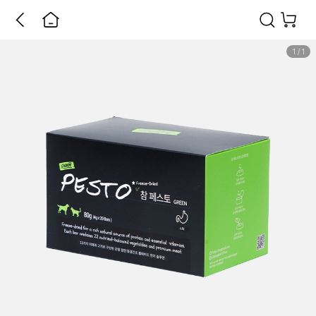
1
/
1