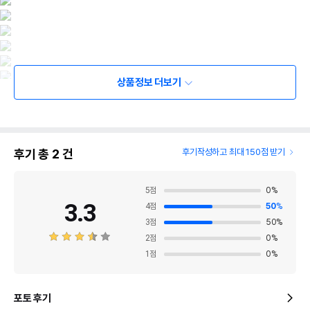
상품정보 더보기
후기 총
2
건
후기작성하고 최대 150점 받기
5
점
0
%
3.3
4
점
50
%
3
점
50
%
2
점
0
%
1
점
0
%
포토 후기