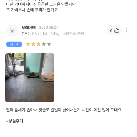
다만 가벼워서아주 튼튼한 느낌은 안들지만

또 가벼우니 손에 무리가 안가요
오래아빠
2023.08.27
0
깜찍이
(암컷)
1살
1.4kg
코리안쇼트헤어
첫구매
필터 틈새가 좁아서 칫솔로 일일이 긁어내는게 시간이 여간 많이 드내요

#상품후기