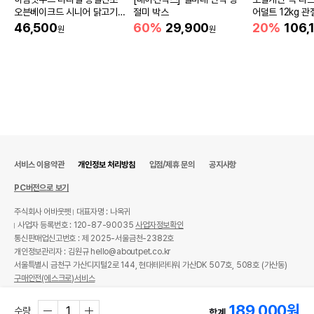
오븐베이크드 시니어 닭고기 1.
절미 박스
어덜트 12kg 
6kg
46,500
60%
29,900
20%
106,
원
원
서비스 이용약관
개인정보 처리방침
입점/제휴 문의
공지사항
PC버전으로 보기
주식회사 어바웃펫
대표자명 : 나옥귀
사업자 등록번호 : 120-87-90035
사업자정보확인
통신판매업신고번호 : 제 2025-서울금천-2382호
개인정보관리자 : 김원규 hello@aboutpet.co.kr
서울특별시 금천구 가산디지털2로 144, 현대테라타워 가산DK 507호, 508호 (가산동)
구매안전(에스크로)서비스
© copyright (c) www.aboutpet.co.kr all rights reserved.
189,000
원
수량
합계