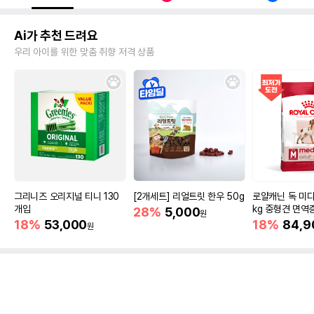
Ai가 추천 드려요
우리 아이를 위한 맞춤 취향 저격 상품
그리니즈 오리지널 티니 130
[2개세트] 리얼트릿 한우 50g
로얄캐닌 독 미디
개입
kg 중형견 면역
28%
5,000
원
18%
53,000
18%
84,9
원