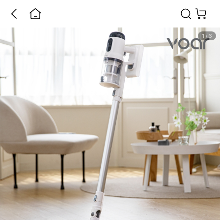
1
/
6