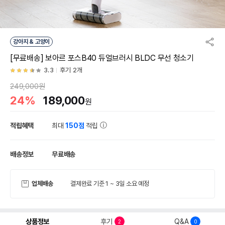
강아지 & 고양이
[무료배송] 보아르 포스B40 듀얼브러시 BLDC 무선 청소기
3.3
후기 2개
249,000원
24%
189,000
원
적립혜택
최대
150점
적립
배송정보
무료배송
업체배송
결제완료 기준 1 ~ 3일 소요 예정
상품정보
후기
Q&A
2
0