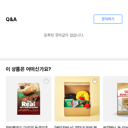
Q&A
문의하기
등록된 문의글이 없습니다.
이 상품은 어떠신가요?
하림펫푸드 더리얼 동결건조
[베이컨박스] 절미네 민박 짱
로얄캐닌 독 라