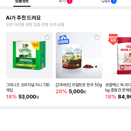
상품정보
후기
Q&A
2
0
Ai가 추천 드려요
우리 아이를 위한 맞춤 취향 저격 상품
그리니즈 오리지널 티니 130
[2개세트] 리얼트릿 한우 50g
로얄캐닌 독 미디
개입
kg 중형견 면역
28%
5,000
원
18%
53,000
18%
84,9
원