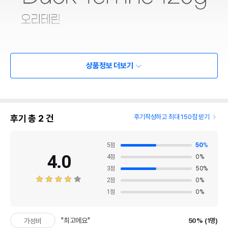
상품정보 더보기
후기 총
2
건
후기작성하고 최대 150점 받기
5
점
50
%
4.0
4
점
0
%
3
점
50
%
2
점
0
%
1
점
0
%
"최고에요"
50% (1명)
가성비