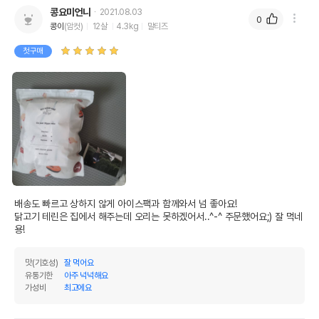
콩요미언니
2021.08.03
0
콩이
(암컷)
12살
4.3kg
말티즈
첫구매
배송도 빠르고 상하지 않게 아이스팩과 함께와서 넘 좋아요! 

닭고기 테린은 집에서 해주는데 오리는 못하겠어서..^-^ 주문했어요;) 잘 먹네
용! 
맛(기호성)
잘 먹어요
유통기한
아주 넉넉해요
가성비
최고에요