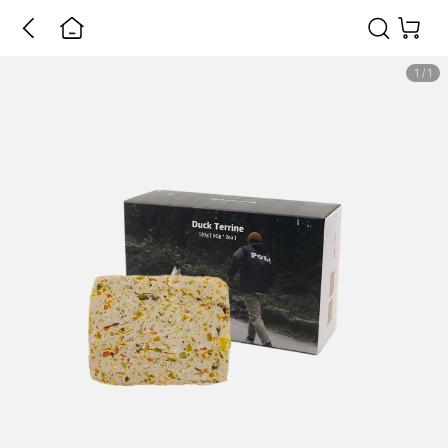
1
/
1