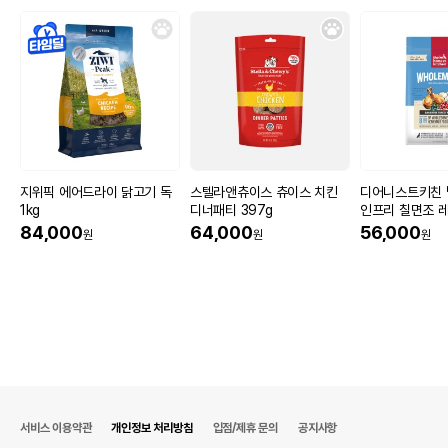
지위픽 에어드라이 닭고기 독
스텔라앤츄이스 츄이스 치킨
디어니스트키친 
1kg
디너패티 397g
인프리 칠면조 레
84,000
64,000
56,000
원
원
원
서비스 이용약관
개인정보 처리방침
입점/제휴 문의
공지사항