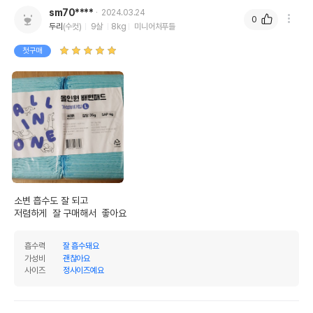
sm70****
2024.03.24
0
두리
(수컷)
9살
8kg
미니어처푸들
첫구매
소변 흡수도 잘 되고

저렴하게  잘 구매해서  좋아요
흡수력
잘 흡수돼요
가성비
괜찮아요
사이즈
정사이즈예요