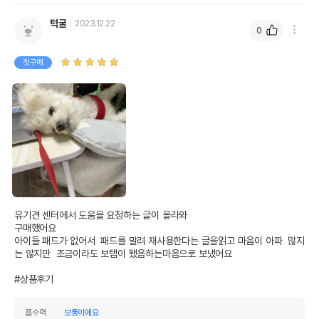
턱굴
2023.12.22
0
첫구매
유기견 센터에서 도움을 요청하는 글이 올라와

구매했어요

아이들 패드가 없어서  패드를 말려 재사용한다는 글을읽고 마음이 아파  많지
는 않지만  조금이라도 보탬이 됐음하는마음으로 보냈어요

#상품후기
흡수력
보통이에요