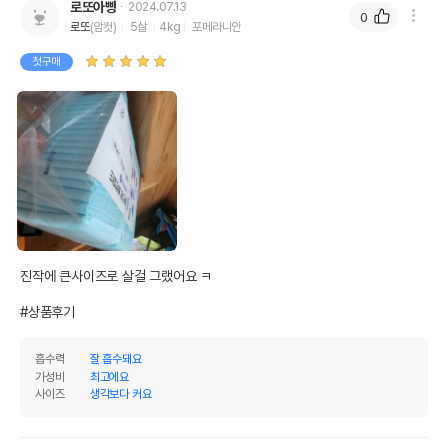
로또아빵
2024.07.13
0
로또
(암컷)
5살
4kg
포메라니안
첫구매
진작에 큰사이즈로 살걸 그랬어요 ㅋ

#상품후기
흡수력
잘 흡수돼요
가성비
최고에요
사이즈
생각보다 커요