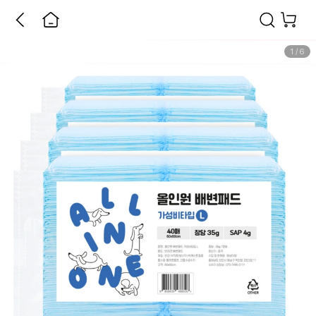
1
/
6