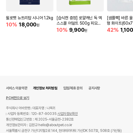
윌로펫 뉴트리탑 시니어 1.2kg
[습식캔 증정] 로얄캐닌 독 엑
[샘플팩] 바른 
스스몰 어덜트 500g 피모관
형 화이트(60x7
10%
18,000
원
리
10%
9,900
42%
1,10
원
서비스 이용약관
개인정보 처리방침
입점/제휴 문의
공지사항
PC버전으로 보기
주식회사 어바웃펫
대표자명 : 나옥귀
사업자 등록번호 : 120-87-90035
사업자정보확인
통신판매업신고번호 : 제 2025-서울금천-2382호
개인정보관리자 : 김원규 hello@aboutpet.co.kr
서울특별시 금천구 가산디지털2로 144, 현대테라타워 가산DK 507호, 508호 (가산동)