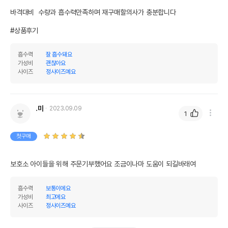
바격대비  수량과 흡수력만족하며 재구매할의사가 충분합니다

#상품후기
흡수력
잘 흡수돼요
가성비
괜찮아요
사이즈
정사이즈예요
.마
2023.09.09
1
첫구매
보호소 아이들을 위해 주문기부했어요 조금이나마 도움이 되길바래여
흡수력
보통이에요
가성비
최고에요
사이즈
정사이즈예요