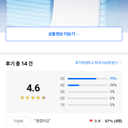
상품정보 더보기
후기 총
14
건
후기작성하고 최대 150점 받기
5
점
71
%
4.6
4
점
29
%
3
점
0
%
2
점
0
%
1
점
0
%
"괜찮아요"
3.9
57% (8명)
가성비