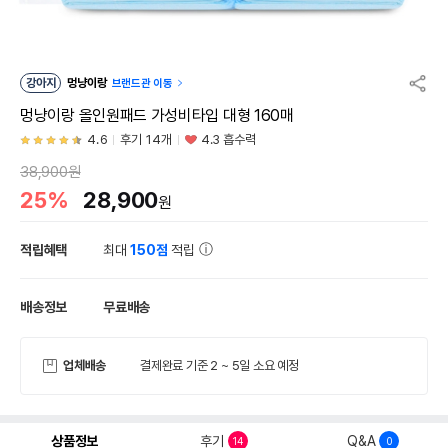
강아지
멍냥이랑
브랜드관 이동
멍냥이랑 올인원패드 가성비타입 대형 160매
4.6
후기 14개
4.3 흡수력
38,900원
25%
28,900
원
적립혜택
최대
150점
적립
배송정보
무료배송
업체배송
결제완료 기준 2 ~ 5일 소요 예정
상품정보
후기
Q&A
14
0