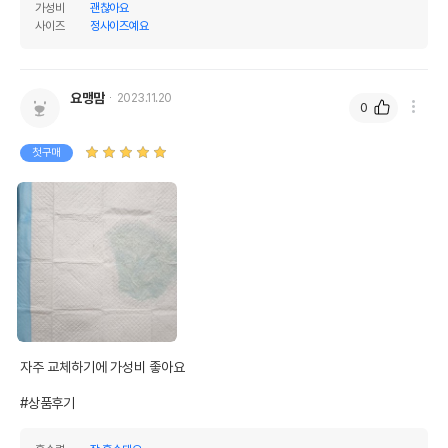
가성비
괜찮아요
사이즈
정사이즈예요
요맹맘
2023.11.20
0
첫구매
자주 교체하기에 가성비 좋아요

#상품후기