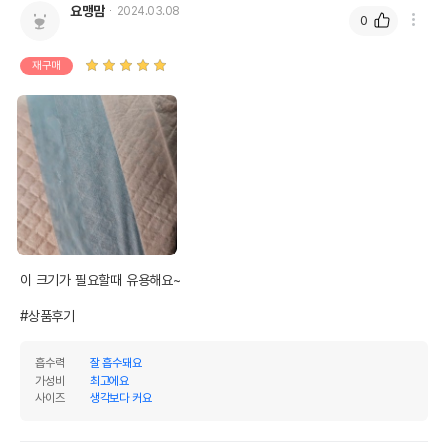
요맹맘
2024.03.08
0
재구매
이 크기가 필요할때 유용해요~

#상품후기
흡수력
잘 흡수돼요
가성비
최고에요
사이즈
생각보다 커요