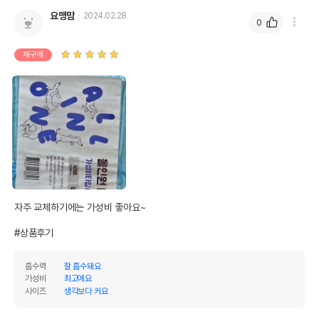
요맹맘
2024.02.28
0
재구매
자주 교체하기에는 가성비 좋아요~

#상품후기
흡수력
잘 흡수돼요
가성비
최고에요
사이즈
생각보다 커요