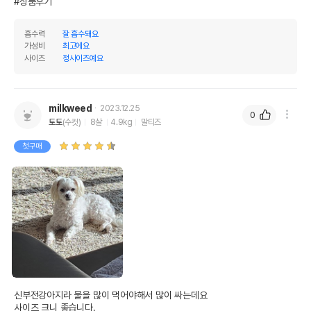
#상품후기
흡수력
잘 흡수돼요
가성비
최고에요
사이즈
정사이즈예요
milkweed
2023.12.25
0
토토
(수컷)
8살
4.9kg
말티즈
첫구매
신부전강아지라 물을 많이 먹어야해서 많이 싸는데요

사이즈 크니 좋습니다.
