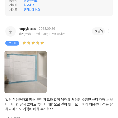
흡수력
잘 흡수돼요
가성비
최고에요
사이즈
생각보다 커요
hopybass
2023.09.26
0
라온
(수컷)
12살
3kg
포메라니안
첫구매
일단 적응하라고 평소 쓰던 패드와 같이 놨어요 처음엔 소형만 쓰다 대형 써보
니 여러번 갈지 않아도 좋아서 대형으로 갈아 탔어요 아이가 처음부터 적응 잘
해요 패드도 가격에 비해 두꺼워요
