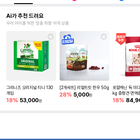
Ai가 추천 드려요
우리 아이를 위한 맞춤 취향 저격 상품
그리니즈 오리지널 티니 130
[2개세트] 리얼트릿 한우 50g
로얄캐닌 독 미디
개입
kg 중형견 면역
28%
5,000
원
18%
53,000
18%
84,9
원