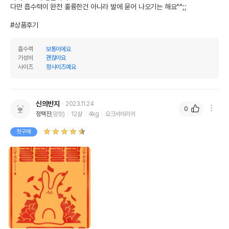
다만 흡수력이 완전 훌륭한건 아니라 발에 묻어 나오기는 해요^^;;

#상품후기
흡수력
보통이에요
가성비
괜찮아요
사이즈
정사이즈예요
신의반지
2023.11.24
0
정택진
(암컷)
12살
4kg
요크셔테리어
첫구매