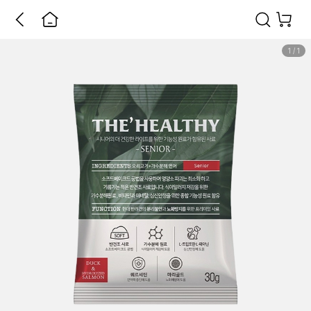
1
/
1