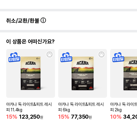
취소/교환/환불
이 상품은 어떠신가요?
아카나 독 라이트&피트 레시
아카나 독 라이트&피트 레시
아카나 독 라이
피 11.4kg
피 6kg
피 2kg
15%
123,250
15%
77,350
10%
34,2
원
원