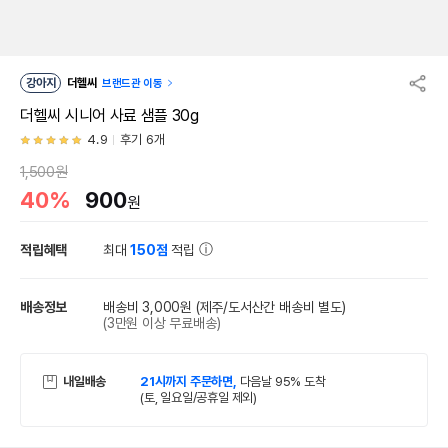
강아지
더헬씨
브랜드관 이동
더헬씨 시니어 사료 샘플 30g
4.9
후기 6개
1,500원
40%
900
원
적립혜택
최대
150점
적립
배송정보
배송비 3,000원
(제주/도서산간 배송비 별도)
(3만원 이상 무료배송)
내일배송
21시까지 주문하면,
다음날 95% 도착
(토, 일요일/공휴일 제외)