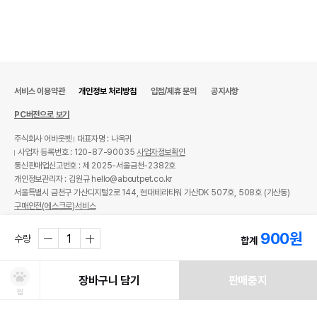
서비스 이용약관
개인정보 처리방침
입점/제휴 문의
공지사항
PC버전으로 보기
주식회사 어바웃펫
대표자명 : 나옥귀
사업자 등록번호 : 120-87-90035
사업자정보확인
통신판매업신고번호 : 제 2025-서울금천-2382호
개인정보관리자 : 김원규 hello@aboutpet.co.kr
서울특별시 금천구 가산디지털2로 144, 현대테라타워 가산DK 507호, 508호 (가산동)
구매안전(에스크로)서비스
© copyright (c) www.aboutpet.co.kr all rights reserved.
900
원
수량
합계
장바구니 담기
판매중지
찜