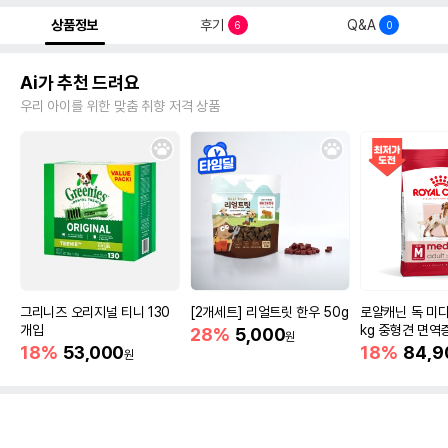
상품정보
후기
Q&A
6
0
Ai가 추천 드려요
우리 아이를 위한 맞춤 취향 저격 상품
그리니즈 오리지널 티니 130
[2개세트] 리얼트릿 한우 50g
로얄캐닌 독 미디
개입
kg 중형견 면역
28%
5,000
원
18%
53,000
18%
84,9
원