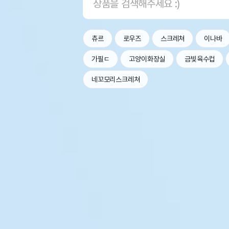
츄르
로우즈
스크레쳐
이나바
가필ㄷ
고양이화장실
금빛육수컵
네꼬모리스크레쳐