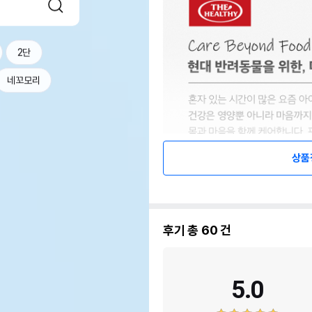
2단
네꼬모리
상품
후기 총
60
건
5.0