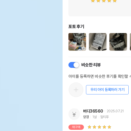
포토 후기
비슷한 리뷰
아이를 등록하면 비슷한 후기를 확인할 수
우리 아이 등록하러 가기
버디36560
2025.07.21
양갱
1살
말티푸
재구매