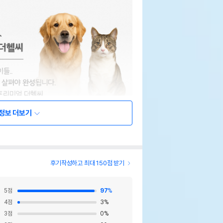
정보 더보기
후기작성하고 최대 150점 받기
5
점
97
%
4
점
3
%
3
점
0
%