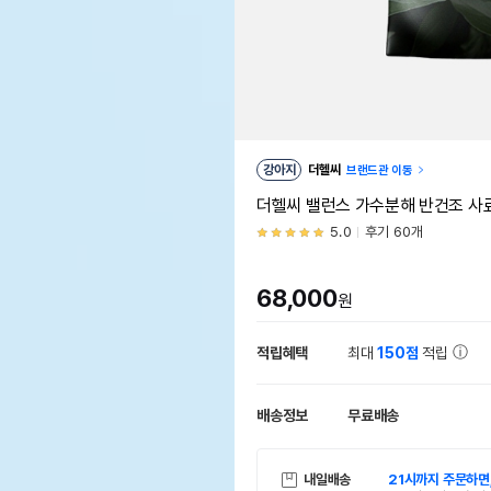
강아지
더헬씨
브랜드관 이동
더헬씨 밸런스 가수분해 반건조 사료
5.0
후기 60개
68,000
원
적립혜택
최대
150점
적립
배송정보
무료배송
내일배송
21시까지 주문하면