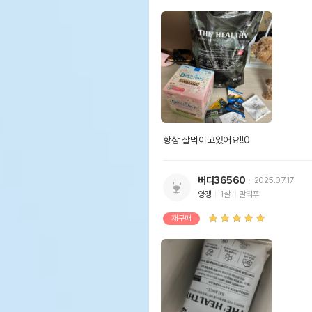
항상 잘먹이고있어요!!0
버디36560
2025.07.17
양갱
1살
말티푸
재구매