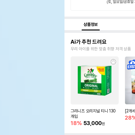
(토, 일요일/공휴일 
상품정보
Ai가 추천 드려요
우리 아이를 위한 맞춤 취향 저격 상품
그리니즈 오리지널 티니 130
[2개
개입
28
18%
53,000
원