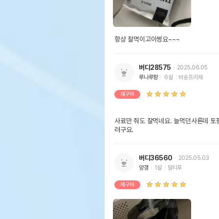
항상 잘먹이고이썽요~~~
버디28575
2025.06.05
루나루팡
6살
비숑프리제
재구매
사료만 줘도 잘먹네요. 늘먹던사룐데 토
려구요. 
버디36560
2025.05.03
양갱
1살
말티푸
재구매