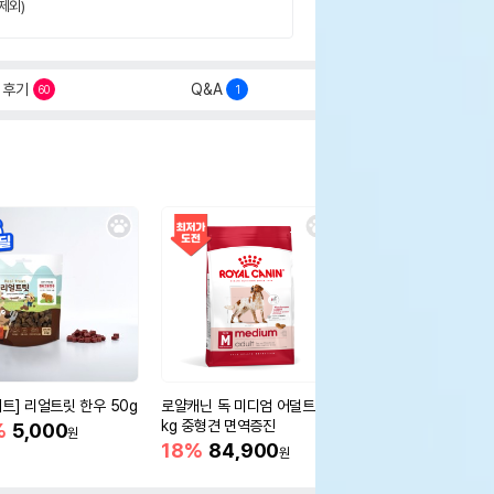
제외)
후기
Q&A
60
1
세트] 리얼트릿 한우 50g
로얄캐닌 독 미디엄 어덜트 10
오리젠 독 스몰브리드 4
kg 중형견 면역증진
%
5,000
15%
75,400
원
원
18%
84,900
원