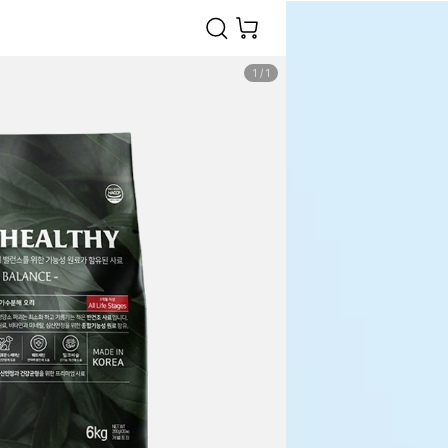
1
/
1