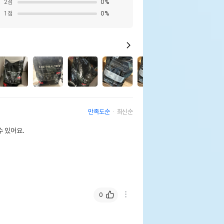
2
점
0
%
1
점
0
%
4
만족도순
최신순
 있어요.
0