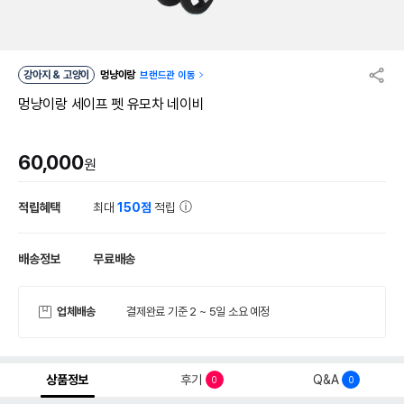
강아지 & 고양이
멍냥이랑
브랜드관 이동
멍냥이랑 세이프 펫 유모차 네이비
60,000
원
적립혜택
최대
150점
적립
배송정보
무료배송
업체배송
결제완료 기준 2 ~ 5일 소요 예정
상품정보
후기
Q&A
0
0