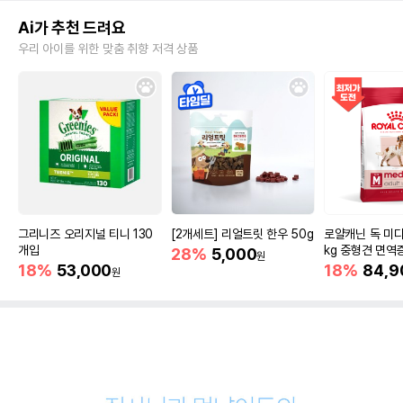
Ai가 추천 드려요
우리 아이를 위한 맞춤 취향 저격 상품
그리니즈 오리지널 티니 130
[2개세트] 리얼트릿 한우 50g
로얄캐닌 독 미디
개입
kg 중형견 면역
28%
5,000
원
18%
53,000
18%
84,9
원