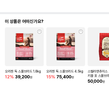
이 상품은 어떠신가요?
오리젠 독 스몰브리드 1.8kg
오리젠 독 스몰브리드 4.5kg
스텔라앤츄이스 
키블 포 스몰브리
12%
39,200
15%
75,400
원
원
리 치킨 1.6kg
50,000
원