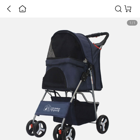
1
/
1