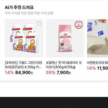
Ai가 추천 드려요
우리 아이를 위한 맞춤 취향 저격 상품
[4개세트] 가필드 고양이모래
로얄캐닌 캣 마더&베이비 모
바른벤토모래 6
보라(굵은입자) 4.55kg 카사
아보기(400g/4/10kg)
14%
11,5
바모래
14%
84,900
39%
7,900
원
원