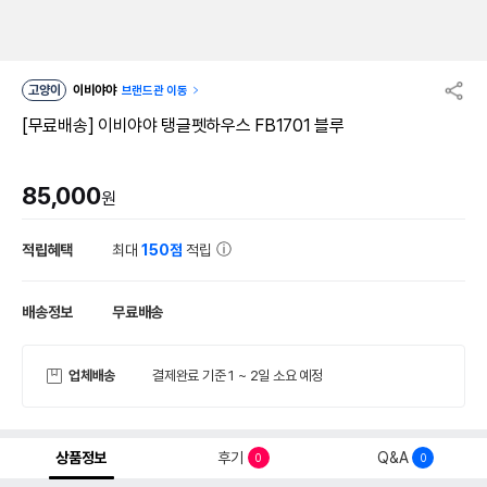
고양이
이비야야
브랜드관 이동
[무료배송] 이비야야 탱글펫하우스 FB1701 블루
85,000
원
적립혜택
최대
150점
적립
배송정보
무료배송
업체배송
결제완료 기준 1 ~ 2일 소요 예정
상품정보
후기
Q&A
0
0