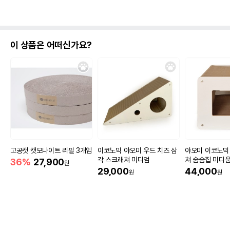
이 상품은 어떠신가요?
고공캣 캣모나이트 리필 3개입
이코노믹 야오미 우드 치즈 삼
야오미 이코노믹
각 스크래쳐 미디엄
쳐 숨숨집 미디
36%
27,900
원
29,000
44,000
원
원