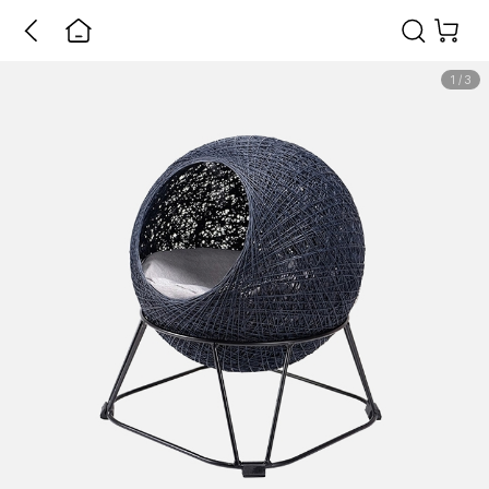
1
/
3