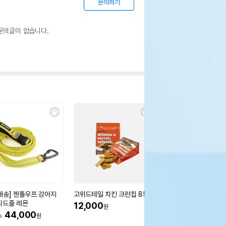
문의하기
문의글이 없습니다.
배송] 젠틀우프 강아지
고위드테일 치킨 크런칩 85g
바잇미 미니 스포츠공 
리드줄 레몬
3p
12,000
원
%
44,000
12%
13,900
원
원