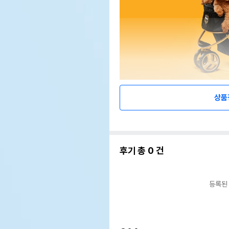
상품
후기 총
0
건
등록된