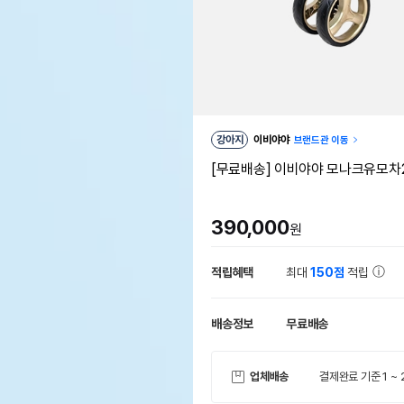
강아지
이비야야
브랜드관 이동
[무료배송] 이비야야 모나크유모차2.
390,000
원
적립혜택
최대
150점
적립
배송정보
무료배송
업체배송
결제완료 기준 1 ~