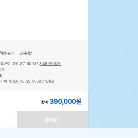
/제휴 문의
공지사항
록번호 : 120-87-90035
사업자정보확인
2호
kr
타워 가산DK 507호, 508호 (가산동)
ights reserved.
390,000
원
합계
판매중지