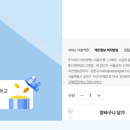
서비스 이용약관
개인정보 처리방침
입점
주식회사 어바웃펫
대표자명 : 나옥귀
사업자 등
통신판매업신고번호 : 제 2025-서울금천-238
개인정보관리자 : 김원규 hello@aboutpet.co.
서울특별시 금천구 가산디지털2로 144, 현대테라
구매안전(에스크로)서비스
© copyright (c) www.aboutpet.co.kr all r
하고
수량
장바구니 담기
찜