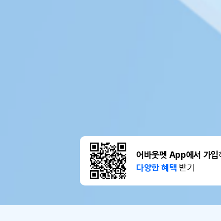
어바웃펫 App에서 가입
다양한 혜택
받기