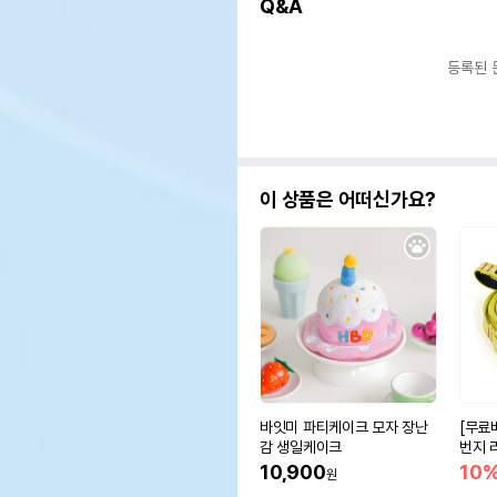
Q&A
등록된 
이 상품은 어떠신가요?
바잇미 파티케이크 모자 장난
[무료
감 생일케이크
번지 
10,900
10
원