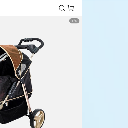
1
/
5