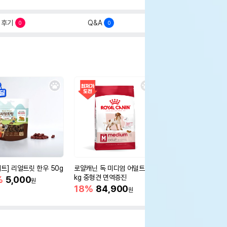
후기
Q&A
0
0
세트] 리얼트릿 한우 50g
로얄캐닌 독 미디엄 어덜트 10
오리젠 독 스몰브리드 4
kg 중형견 면역증진
%
5,000
15%
75,400
원
원
18%
84,900
원