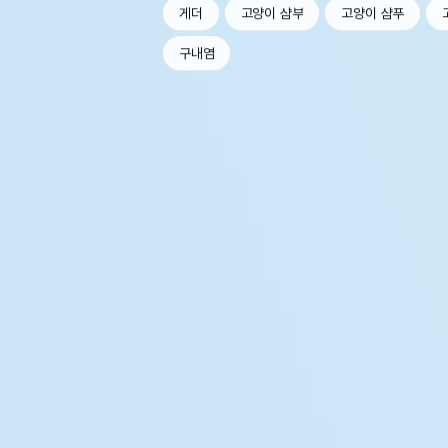
게더
고양이 샴부
고양이 샴푸
구내염