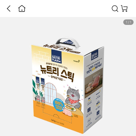
1
/
1