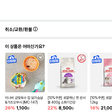
취소/교환/환불
이 상품은 어떠신가요?
이나바 금빛육수 컵 닭가슴살
[10%쿠폰] 로얄캐닌 캣 센서
[10%쿠폰] 로
&가츠오부시 (IMC-147)
블 400g 소화기건강
1.2kg
26%
1,100
22%
8,500
16%
21,0
원
원