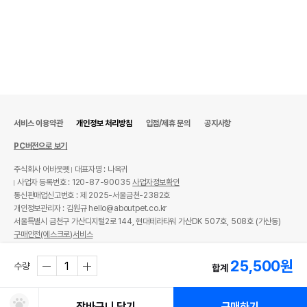
서비스 이용약관
개인정보 처리방침
입점/제휴 문의
공지사항
PC버전으로 보기
주식회사 어바웃펫
대표자명 : 나옥귀
사업자 등록번호 : 120-87-90035
사업자정보확인
통신판매업신고번호 : 제 2025-서울금천-2382호
개인정보관리자 : 김원규 hello@aboutpet.co.kr
서울특별시 금천구 가산디지털2로 144, 현대테라타워 가산DK 507호, 508호 (가산동)
구매안전(에스크로)서비스
© copyright (c) www.aboutpet.co.kr all rights reserved.
25,500
원
수량
합계
장바구니 담기
구매하기