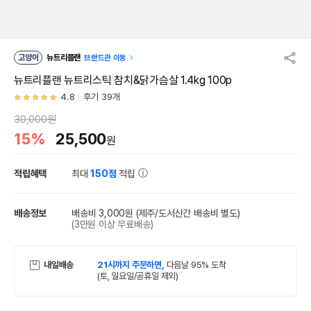
고양이
뉴트리플랜
브랜드관 이동
뉴트리플랜 뉴트리스틱 참치&닭가슴살 1.4kg 100p
4.8
후기 39개
30,000원
15%
25,500
원
적립혜택
최대
150점
적립
배송정보
배송비 3,000원
(제주/도서산간 배송비 별도)
(3만원 이상 무료배송)
내일배송
21시까지 주문하면,
다음날 95% 도착
(토, 일요일/공휴일 제외)