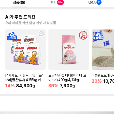
상품정보
후기
Q&A
824
15
Ai가 추천 드려요
우리 아이를 위한 맞춤 취향 저격 상품
[4개세트] 가필드 고양이모래
로얄캐닌 캣 마더&베이비 모
바른벤토모래 6
보라(굵은입자) 4.55kg 카사
아보기(400g/4/10kg)
20%
10,7
바모래
14%
84,900
39%
7,900
원
원