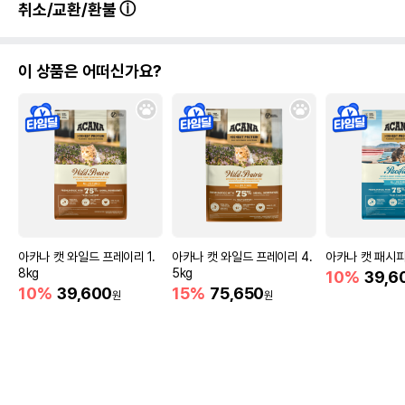
취소/교환/환불
이 상품은 어떠신가요?
아카나 캣 와일드 프레이리 1.
아카나 캣 와일드 프레이리 4.
아카나 캣 패시피카
8kg
5kg
10%
39,6
10%
39,600
15%
75,650
원
원