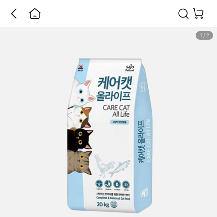
1
/
2