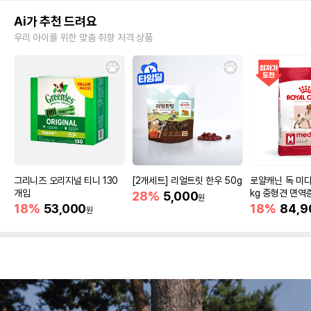
Ai가 추천 드려요
우리 아이를 위한 맞춤 취향 저격 상품
그리니즈 오리지널 티니 130
[2개세트] 리얼트릿 한우 50g
로얄캐닌 독 미디
개입
kg 중형견 면역
28%
5,000
원
18%
53,000
18%
84,9
원