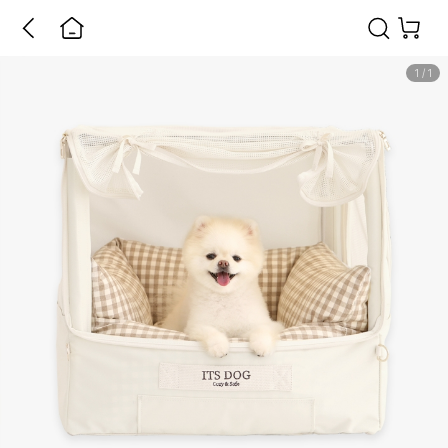
1
/
1