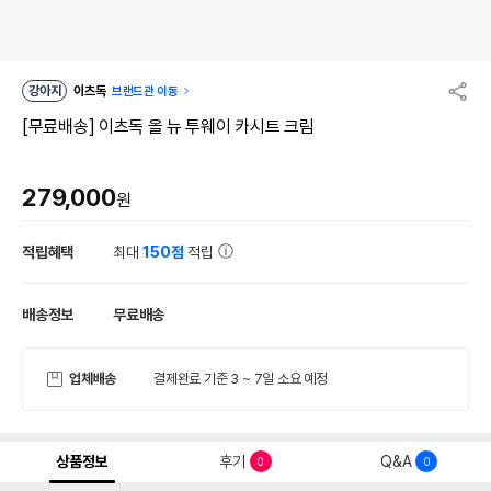
강아지
이츠독
브랜드관 이동
[무료배송] 이츠독 올 뉴 투웨이 카시트 크림
279,000
원
적립혜택
최대
150점
적립
배송정보
무료배송
업체배송
결제완료 기준 3 ~ 7일 소요 예정
상품정보
후기
Q&A
0
0