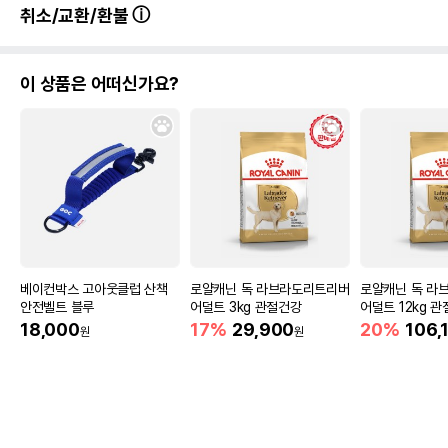
취소/교환/환불
이 상품은 어떠신가요?
베이컨박스 고아웃클럽 산책
로얄캐닌 독 라브라도리트리버
로얄캐닌 독 라
안전벨트 블루
어덜트 3kg 관절건강
어덜트 12kg 
18,000
17%
29,900
20%
106,
원
원