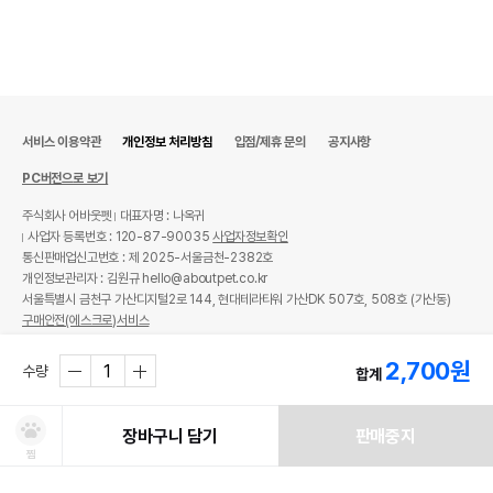
서비스 이용약관
개인정보 처리방침
입점/제휴 문의
공지사항
PC버전으로 보기
주식회사 어바웃펫
대표자명 : 나옥귀
사업자 등록번호 : 120-87-90035
사업자정보확인
통신판매업신고번호 : 제 2025-서울금천-2382호
개인정보관리자 : 김원규 hello@aboutpet.co.kr
서울특별시 금천구 가산디지털2로 144, 현대테라타워 가산DK 507호, 508호 (가산동)
구매안전(에스크로)서비스
© copyright (c) www.aboutpet.co.kr all rights reserved.
2,700
원
수량
합계
장바구니 담기
판매중지
찜