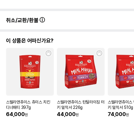
취소/교환/환불
이 상품은 어떠신가요?
스텔라앤츄이스 츄이스 치킨
스텔라앤츄이스 탄탈라이징 터
스텔라앤츄이스 
디너패티 397g
키 밀믹서 226g
키 밀믹서 510g
64,000
44,000
74,000
원
원
원