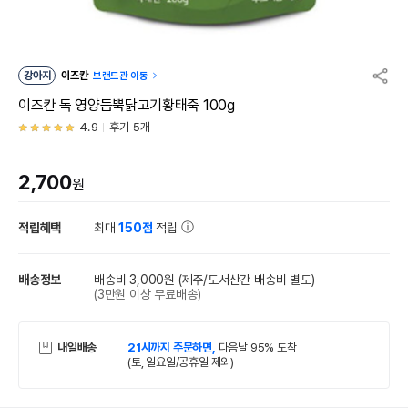
강아지
이즈칸
브랜드관 이동
이즈칸 독 영양듬뿍닭고기황태죽 100g
4.9
후기 5개
2,700
원
적립혜택
최대
150점
적립
배송정보
배송비 3,000원
(제주/도서산간 배송비 별도)
(3만원 이상 무료배송)
내일배송
21시까지 주문하면,
다음날 95% 도착
(토, 일요일/공휴일 제외)