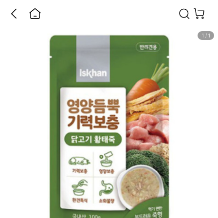
1
/
1