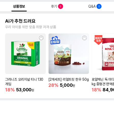
상품정보
후기
Q&A
5
0
Ai가 추천 드려요
우리 아이를 위한 맞춤 취향 저격 상품
그리니즈 오리지널 티니 130
[2개세트] 리얼트릿 한우 50g
로얄캐닌 독 미디
개입
kg 중형견 면역
28%
5,000
원
18%
53,000
18%
84,9
원