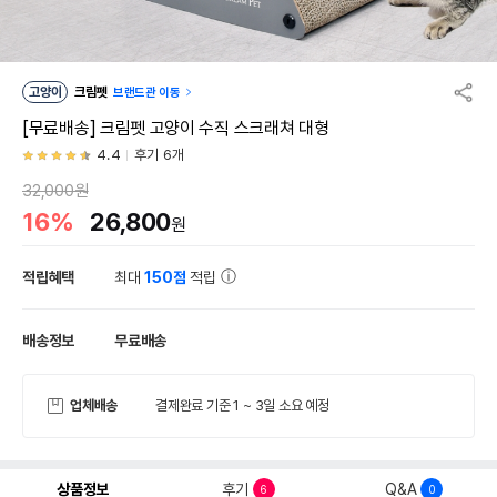
고양이
크림펫
브랜드관 이동
[무료배송] 크림펫 고양이 수직 스크래쳐 대형
4.4
후기 6개
32,000원
16%
26,800
원
적립혜택
최대
150점
적립
배송정보
무료배송
업체배송
결제완료 기준 1 ~ 3일 소요 예정
상품정보
후기
Q&A
6
0