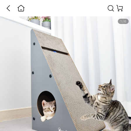
1
/
6