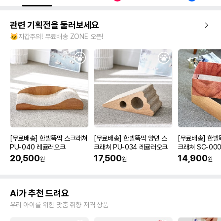
관련 기획전을 둘러보세요
🐱지갑주의! 무료배송 ZONE 오픈!
[무료배송] 한발뚝딱 스크래쳐
[무료배송] 한발뚝딱 양면 스
[무료배송] 한발
PU-040 레귤러오크
크래쳐 PU-034 레귤러오크
크래쳐 SC-000
20,500
17,500
14,900
원
원
원
Ai가 추천 드려요
우리 아이를 위한 맞춤 취향 저격 상품