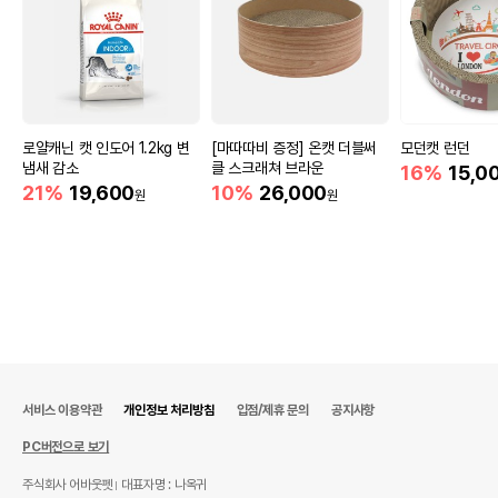
로얄캐닌 캣 인도어 1.2kg 변
[마따따비 증정] 온캣 더블써
모던캣 런던
냄새 감소
클 스크래쳐 브라운
16%
15,0
21%
19,600
10%
26,000
원
원
서비스 이용약관
개인정보 처리방침
입점/제휴 문의
공지사항
PC버전으로 보기
주식회사 어바웃펫
대표자명 : 나옥귀