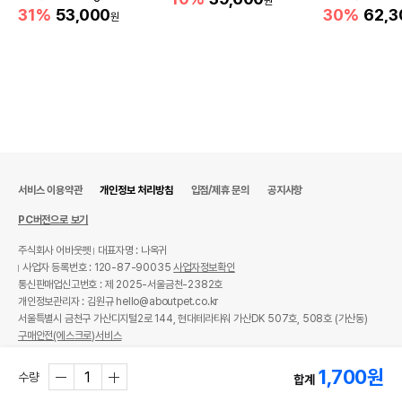
원
31%
53,000
30%
62,3
원
서비스 이용약관
개인정보 처리방침
입점/제휴 문의
공지사항
PC버전으로 보기
주식회사 어바웃펫
대표자명 : 나옥귀
사업자 등록번호 : 120-87-90035
사업자정보확인
통신판매업신고번호 : 제 2025-서울금천-2382호
개인정보관리자 : 김원규 hello@aboutpet.co.kr
서울특별시 금천구 가산디지털2로 144, 현대테라타워 가산DK 507호, 508호 (가산동)
구매안전(에스크로)서비스
© copyright (c) www.aboutpet.co.kr all rights reserved.
1,700
원
수량
합계