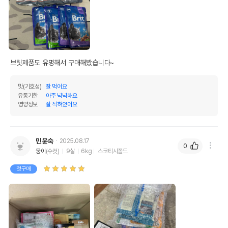
브릿제품도 유명해서 구매해봤습니다~ 
맛(기호성)
잘 먹어요
유통기한
아주 넉넉해요
영양정보
잘 적혀있어요
민윤숙
2025.08.17
0
뭉이
(수컷)
9살
6kg
스코티시폴드
첫구매