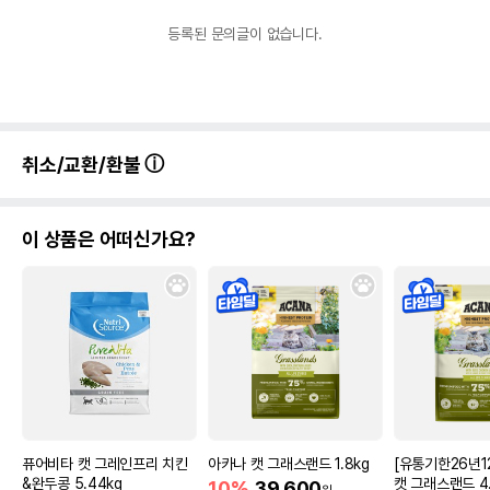
등록된 문의글이 없습니다.
취소/교환/환불
이 상품은 어떠신가요?
퓨어비타 캣 그레인프리 치킨
아카나 캣 그래스랜드 1.8kg
[유통기한26년1
&완두콩 5.44kg
캣 그래스랜드 4.
10%
39,600