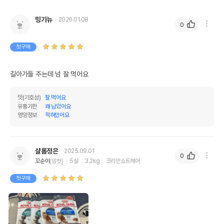
밍기뉴
2026.01.08
0
첫구매
길아가들 주는데 넘 잘 먹어요
맛(기호성)
잘 먹어요
유통기한
꽤 남았어요
영양정보
적혀있어요
샬롬정은
2025.09.01
0
꼬순이
(암컷)
5살
3.2kg
코리안쇼트헤어
첫구매