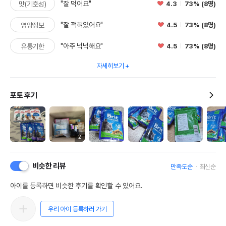
"잘 먹어요"
4.3
73% (8명)
맛(기호성)
"잘 적혀있어요"
4.5
73% (8명)
영양정보
"아주 넉넉해요"
4.5
73% (8명)
유통기한
자세히보기
포토 후기
2
비슷한 리뷰
만족도순
최신순
아이를 등록하면 비슷한 후기를 확인할 수 있어요.
우리 아이 등록하러 가기