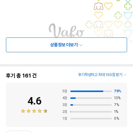
상품정보 더보기
후기 총
161
건
후기작성하고 최대 150점 받기
5
점
79
%
4.6
4
점
13
%
3
점
7
%
2
점
1
%
1
점
0
%