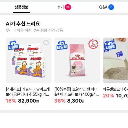
상품정보
후기
Q&A
161
0
Ai가 추천 드려요
우리 아이를 위한 맞춤 취향 저격 상품
[4개세트] 가필드 고양이모래
[10%쿠폰] 로얄캐닌 캣 마더
바른벤토모래 6
보라(굵은입자) 4.55kg 카사
&베이비 모아보기(400g/4/1
20%
10,7
바모래
0kg)
16%
82,900
36%
8,300
원
원