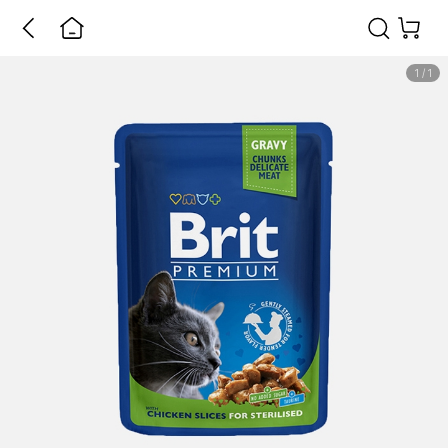
1
/
1