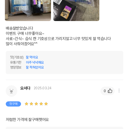
배송잘받았습니다

이벤트 구매 너무좋아요~

사료~간식~ 습식 캔 기호성으로 가리지않고 너무 맛있게 잘 먹습니다

많이 사줘야겠어요^^
맛(기호성)
잘 먹어요
유통기한
아주 넉넉해요
영양정보
잘 적혀있어요
요셔댜
2025.03.24
0
첫구매
저렴한 가격에 잘구매햇어요 