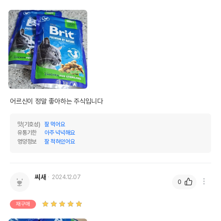
어르신이 정말 좋아하는 주식입니다 
맛(기호성)
잘 먹어요
유통기한
아주 넉넉해요
영양정보
잘 적혀있어요
씨새
2024.12.07
0
재구매