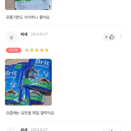
유통기한도 넉넉하니 좋아요 
씨새
2024.12.07
0
재구매
요즘에는 요맛을 제일 잘먹어요 
씨새
2024.12.07