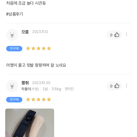
처음에 조금 놀다 시큰둥

#상품후기
으뜸
2023.11.12
0
첫구매
아깽이 물고 뒷발 팡팡하며 잘 노네요
쫑쥐
2023.10.30
0
차돌이
(수컷)
2살
3.5kg
먼치킨
첫구매