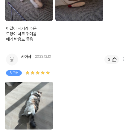
이갈이 시기라 주문

모양이 너무 귀여움

애기 반응도 좋음
시아샤
2023.12.10
0
첫구매