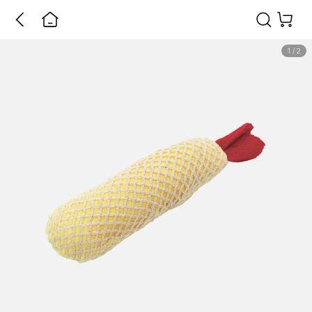
1
/
2