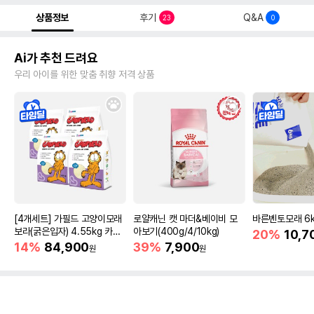
상품정보
후기
Q&A
23
0
Ai가 추천 드려요
우리 아이를 위한 맞춤 취향 저격 상품
[4개세트] 가필드 고양이모래
로얄캐닌 캣 마더&베이비 모
바른벤토모래 6
보라(굵은입자) 4.55kg 카사
아보기(400g/4/10kg)
20%
10,7
바모래
14%
84,900
39%
7,900
원
원