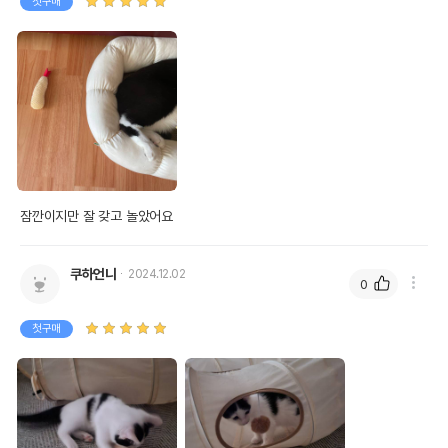
첫구매
잠깐이지만 잘 갖고 놀았어요
쿠하언니
2024.12.02
0
첫구매