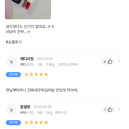
생각보다는 인기가 없네요..ㅎㅎ

네냥이 전부...ㅠ

#상품후기
메디사랑
2023.10.15
0
메디
(암컷)
2살
3.8kg
코리안쇼트헤어
첫구매
캣닢뿌려주니 진짜새우튀김처럼 맛있게 먹어여..
알랄랑
2023.09.26
1
바비
(수컷)
9살
5kg
페르시안
첫구매