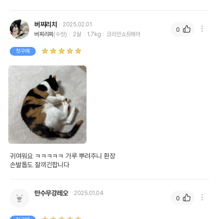
버찌리치
2025.02.01
0
버찌리찌
(수컷)
2살
1.7kg
코리안쇼트헤어
첫구매
귀여워요 ㅋㅋㅋㅋㅋ 가루 뿌려주니 환장 

손발톱도 잘끼긴합니다
만수무강레오
2025.01.04
0