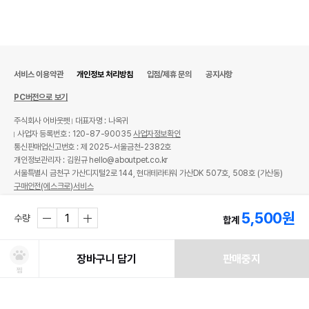
서비스 이용약관
개인정보 처리방침
입점/제휴 문의
공지사항
PC버전으로 보기
주식회사 어바웃펫
대표자명 : 나옥귀
사업자 등록번호 : 120-87-90035
사업자정보확인
통신판매업신고번호 : 제 2025-서울금천-2382호
개인정보관리자 : 김원규 hello@aboutpet.co.kr
서울특별시 금천구 가산디지털2로 144, 현대테라타워 가산DK 507호, 508호 (가산동)
구매안전(에스크로)서비스
© copyright (c) www.aboutpet.co.kr all rights reserved.
5,500
원
수량
합계
장바구니 담기
판매중지
찜
처방사료 주문 시 확인해주세요!
쿠폰보기
적립혜택
취소/ 교환/ 환불
유통기한 임박 상품
최저가 도전 상품
AI검색
AI검색