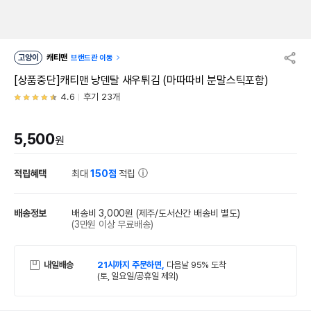
고양이
캐티맨
브랜드관 이동
[상품중단]캐티맨 냥덴탈 새우튀김 (마따따비 분말스틱포함)
4.6
후기 23개
5,500
원
적립혜택
최대
150점
적립
배송정보
배송비 3,000원
(제주/도서산간 배송비 별도)
(3만원 이상 무료배송)
내일배송
21시까지 주문하면,
다음날 95% 도착
(토, 일요일/공휴일 제외)