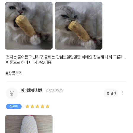
첫째는 물어뜯고 난리구 둘째는 관심보일랑말랑 하네요 침냄새 나서 그른지.. 
메론으로 하나 더 사야겠어용

#상품후기
어바웃펫 회원
2023.09.15
0
첫구매