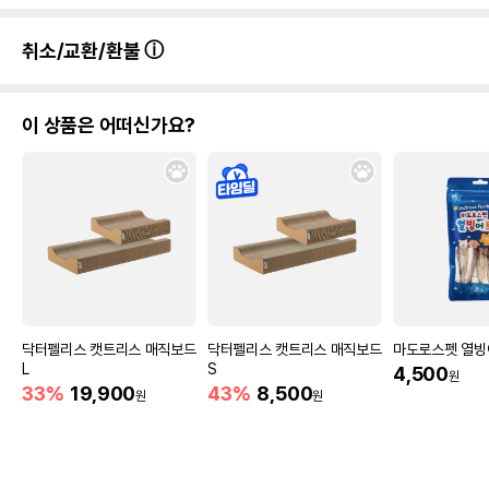
취소/교환/환불
이 상품은 어떠신가요?
닥터펠리스 캣트리스 매직보드
닥터펠리스 캣트리스 매직보드
마도로스펫 열빙
L
S
4,500
원
33%
19,900
43%
8,500
원
원