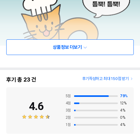
상품정보 더보기
후기 총
23
건
후기작성하고 최대 150점 받기
5
점
79
%
4.6
4
점
12
%
3
점
4
%
2
점
0
%
1
점
4
%