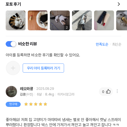
포토 후기
2
비슷한 리뷰
만족도순
최신순
아이를 등록하면 비슷한 후기를 확인할 수 있어요.
우리 아이 등록하러 가기
레오와쿵
2025.09.29
0
김쿵
(수컷)
6살
8.4kg
터키시앙고라
첫구매
좋아해요! 저희 집 고양이가 마따따비 냄새는 별로 안 좋아해서 캣닢 스프레이 
뿌려줬더니 환장합니다 박스 안에 가져가서 껴안고 놀고 껴안고 잡니다 ㅋㅋ