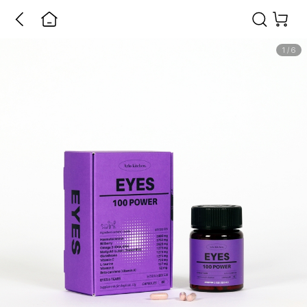
1
/
6