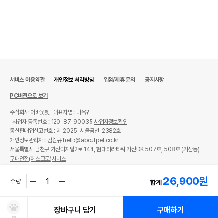
서비스 이용약관
개인정보 처리방침
입점/제휴 문의
공지사항
PC버전으로 보기
주식회사 어바웃펫
대표자명 : 나옥귀
사업자 등록번호 : 120-87-90035
사업자정보확인
통신판매업신고번호 : 제 2025-서울금천-2382호
개인정보관리자 : 김원규 hello@aboutpet.co.kr
서울특별시 금천구 가산디지털2로 144, 현대테라타워 가산DK 507호, 508호 (가산동)
구매안전(에스크로)서비스
© copyright (c) www.aboutpet.co.kr all rights reserved.
26,900
원
수량
합계
장바구니 담기
구매하기
찜