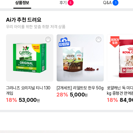
상품정보
후기
Q&A
5
1
Ai가 추천 드려요
우리 아이를 위한 맞춤 취향 저격 상품
그리니즈 오리지널 티니 130
[2개세트] 리얼트릿 한우 50g
로얄캐닌 독 미디
개입
kg 중형견 면역
28%
5,000
원
18%
53,000
18%
84,9
원