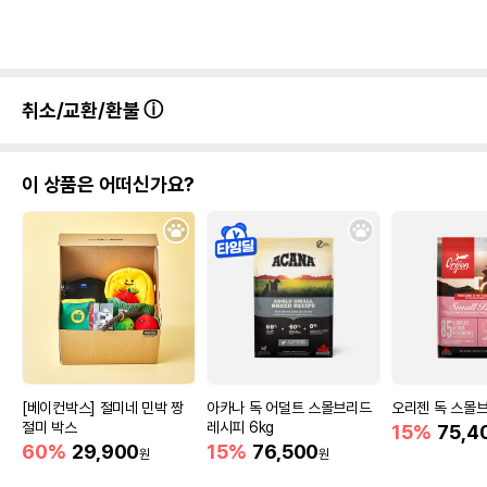
취소/교환/환불
이 상품은 어떠신가요?
[베이컨박스] 절미네 민박 짱
아카나 독 어덜트 스몰브리드
오리젠 독 스몰브
절미 박스
레시피 6kg
15%
75,4
60%
29,900
15%
76,500
원
원