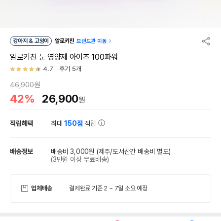
강아지 & 고양이
알로키친
브랜드관 이동
알로키친 눈 영양제 아이즈 100파워
4.7
후기 5개
46,900원
42%
26,900
원
적립혜택
최대
150점
적립
배송정보
배송비 3,000원
(제주/도서산간 배송비 별도)
(3만원 이상 무료배송)
업체배송
결제완료 기준 2 ~ 7일 소요 예정