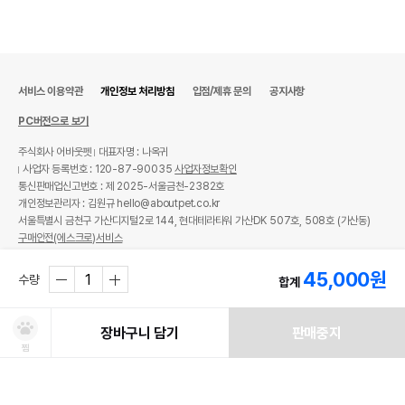
서비스 이용약관
개인정보 처리방침
입점/제휴 문의
공지사항
PC버전으로 보기
주식회사 어바웃펫
대표자명 : 나옥귀
사업자 등록번호 : 120-87-90035
사업자정보확인
통신판매업신고번호 : 제 2025-서울금천-2382호
개인정보관리자 : 김원규 hello@aboutpet.co.kr
서울특별시 금천구 가산디지털2로 144, 현대테라타워 가산DK 507호, 508호 (가산동)
구매안전(에스크로)서비스
© copyright (c) www.aboutpet.co.kr all rights reserved.
45,000
원
수량
합계
장바구니 담기
판매중지
찜
처방사료 주문 시 확인해주세요!
쿠폰보기
적립혜택
취소/ 교환/ 환불
유통기한 임박 상품
최저가 도전 상품
AI검색
AI검색