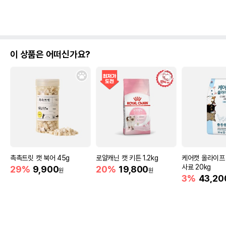
이 상품은 어떠신가요?
촉촉트릿 캣 북어 45g
로얄캐닌 캣 키튼 1.2kg
케어캣 올라이프
사료 20kg
29%
9,900
20%
19,800
원
원
3%
43,20