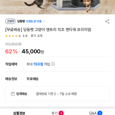
고양이
딩동펫
브랜드관 이동
[무료배송] 딩동펫 고양이 엔트리 직조 캣타워 프리미엄
3.8
후기 4개
119,800원
62%
45,000
원
적립혜택
최대
150점
적립
배송정보
무료배송
업체배송
결제완료 기준 2 ~ 7일 소요 예정
상품정보
후기
Q&A
4
0