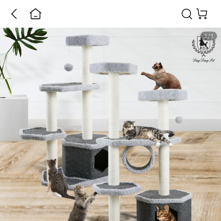
1
/
1