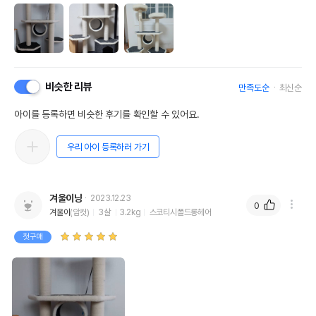
비슷한 리뷰
만족도순
최신순
아이를 등록하면 비슷한 후기를 확인할 수 있어요.
우리 아이 등록하러 가기
겨울이냥
2023.12.23
0
겨울이
(암컷)
3살
3.2kg
스코티시폴드롱헤어
첫구매