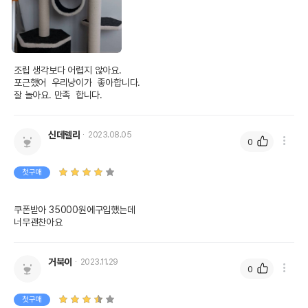
조립 생각보다 어렵지 않아요.

포근했어  우리냥이가  좋아합니다.

잘 놀아요. 만족  합니다.
신데렐라
2023.08.05
0
첫구매
쿠폰받아 35000원에구입했는데

너무괜찬아요
거북이
2023.11.29
0
첫구매