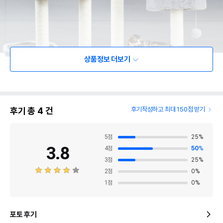
상품정보 더보기
후기 총
4
건
후기작성하고 최대 150점 받기
5
점
25
%
3.8
4
점
50
%
3
점
25
%
2
점
0
%
1
점
0
%
포토 후기