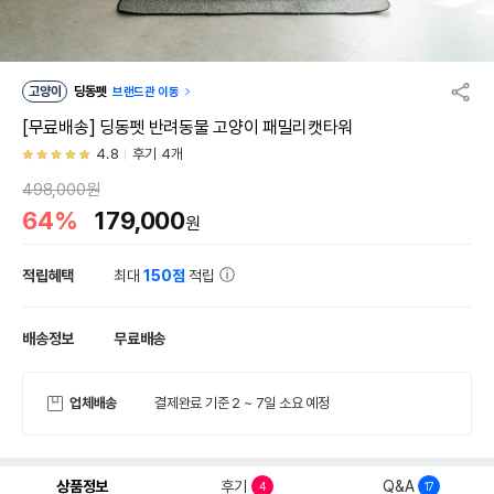
고양이
딩동펫
브랜드관 이동
[무료배송] 딩동펫 반려동물 고양이 패밀리캣타워
4.8
후기 4개
498,000원
64%
179,000
원
적립혜택
최대
150점
적립
배송정보
무료배송
업체배송
결제완료 기준 2 ~ 7일 소요 예정
상품정보
후기
Q&A
4
17