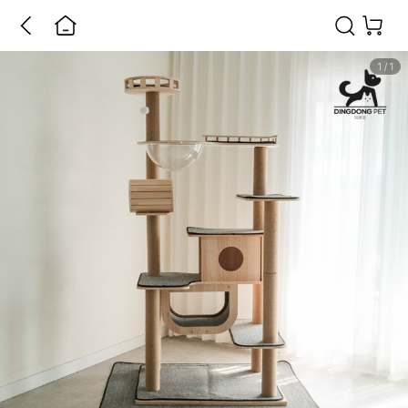
1
/
1