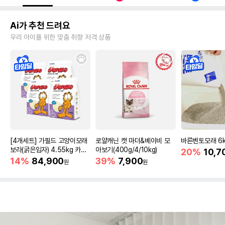
Ai가 추천 드려요
우리 아이를 위한 맞춤 취향 저격 상품
[4개세트] 가필드 고양이모래
로얄캐닌 캣 마더&베이비 모
바른벤토모래 6
보라(굵은입자) 4.55kg 카사
아보기(400g/4/10kg)
20%
10,7
바모래
14%
84,900
39%
7,900
원
원