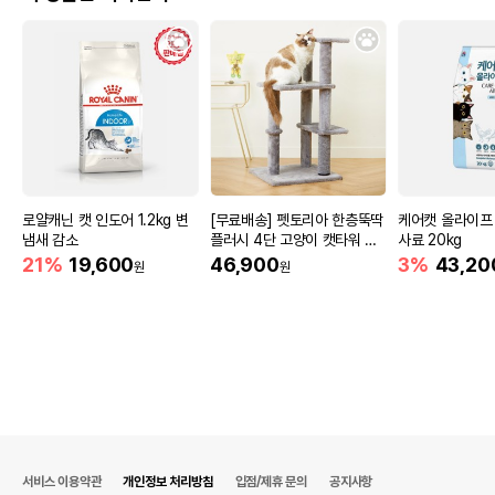
로얄캐닌 캣 인도어 1.2kg 변
[무료배송] 펫토리아 한층뚝딱
케어캣 올라이프
냄새 감소
플러시 4단 고양이 캣타워 그
사료 20kg
레이
21%
19,600
46,900
3%
43,20
원
원
서비스 이용약관
개인정보 처리방침
입점/제휴 문의
공지사항