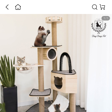
1
/
1