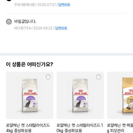
두부사랑해사랑
2024.07.21
답변완료
비밀글입니다.
버디19754
2024.06.22
답변완료
이 상품은 어떠신가요?
로얄캐닌 캣 스테럴라이즈드
로얄캐닌 캣 스테럴라이즈드 1
로얄캐닌 캣 랙돌
4kg 중성화묘용
0kg 중성화묘용
g 피모관리