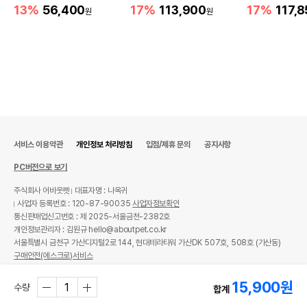
13%
56,400
17%
113,900
17%
117,
원
원
서비스 이용약관
개인정보 처리방침
입점/제휴 문의
공지사항
PC버전으로 보기
주식회사 어바웃펫
대표자명 : 나옥귀
사업자 등록번호 : 120-87-90035
사업자정보확인
통신판매업신고번호 : 제 2025-서울금천-2382호
개인정보관리자 : 김원규 hello@aboutpet.co.kr
서울특별시 금천구 가산디지털2로 144, 현대테라타워 가산DK 507호, 508호 (가산동)
구매안전(에스크로)서비스
© copyright (c) www.aboutpet.co.kr all rights reserved.
15,900
원
수량
합계