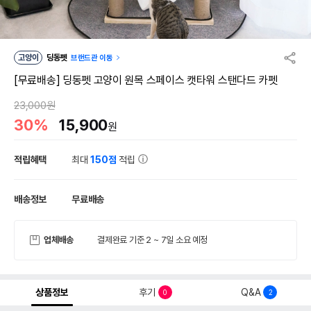
고양이
딩동펫
브랜드관 이동
[무료배송] 딩동펫 고양이 원목 스페이스 캣타워 스탠다드 카펫
23,000원
30%
15,900
원
적립혜택
최대
150점
적립
배송정보
무료배송
업체배송
결제완료 기준 2 ~ 7일 소요 예정
상품정보
후기
Q&A
0
2