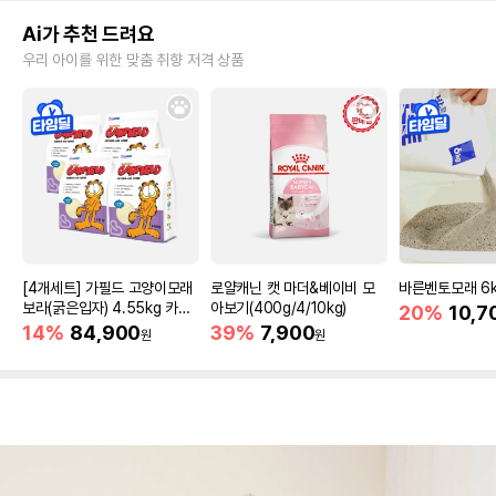
Ai가 추천 드려요
우리 아이를 위한 맞춤 취향 저격 상품
[4개세트] 가필드 고양이모래
로얄캐닌 캣 마더&베이비 모
바른벤토모래 6
보라(굵은입자) 4.55kg 카사
아보기(400g/4/10kg)
20%
10,7
바모래
14%
84,900
39%
7,900
원
원