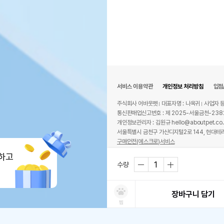
서비스 이용약관
개인정보 처리방침
입점
주식회사 어바웃펫
대표자명 : 나옥귀
사업자 등
통신판매업신고번호 : 제 2025-서울금천-238
개인정보관리자 : 김원규 hello@aboutpet.co.
서울특별시 금천구 가산디지털2로 144, 현대테라
구매안전(에스크로)서비스
© copyright (c) www.aboutpet.co.kr all r
하고
수량
장바구니 담기
찜