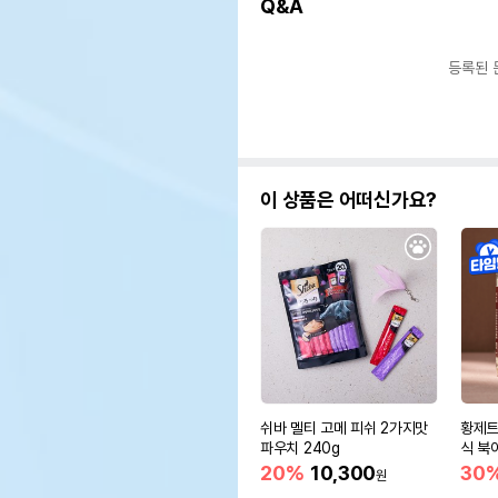
Q&A
등록된 
이 상품은 어떠신가요?
쉬바 멜티 고메 피쉬 2가지맛
황제트
파우치 240g
식 북어
20%
10,300
30
원