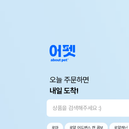
오늘 주문하면
내일 도착!
로마
로얄 어드밴스 캔 콤보
로얄캐닌