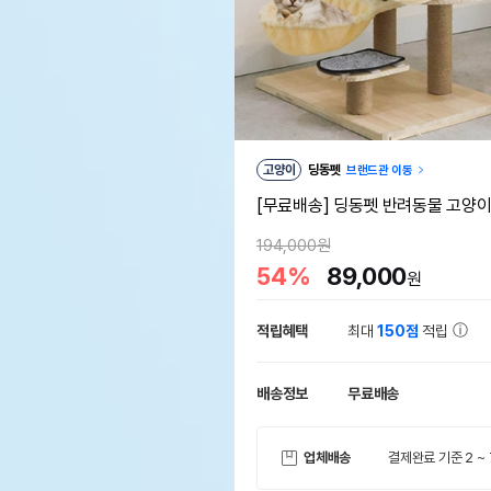
고양이
딩동펫
브랜드관 이동
[무료배송] 딩동펫 반려동물 고양
194,000원
54%
89,000
원
적립혜택
최대
150점
적립
배송정보
무료배송
업체배송
결제완료 기준 2 ~