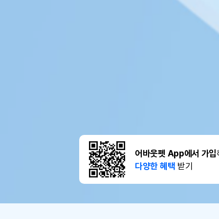
어바웃펫 App에서 가입
다양한 혜택
받기