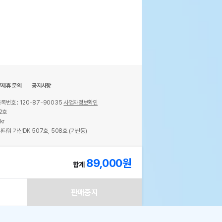
/제휴 문의
공지사항
록번호 : 120-87-90035
사업자정보확인
2호
kr
타워 가산DK 507호, 508호 (가산동)
ights reserved.
89,000
원
합계
판매중지