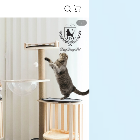
1
/
1