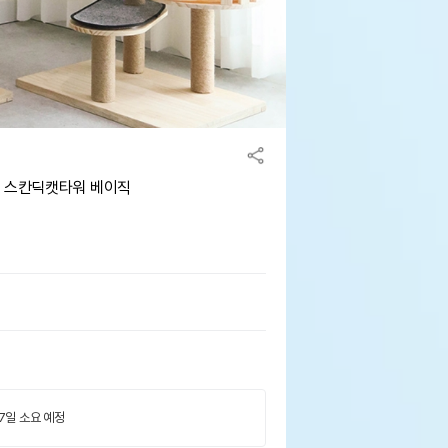
이 스칸딕캣타워 베이직
 7일 소요 예정