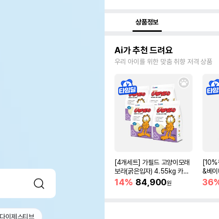
상품정보
Ai가 추천 드려요
우리 아이를 위한 맞춤 취향 저격 상품
[4개세트] 가필드 고양이모래
[10
보라(굵은입자) 4.55kg 카사
&베이
바모래
0kg)
14%
84,900
36
원
 다이제스티브