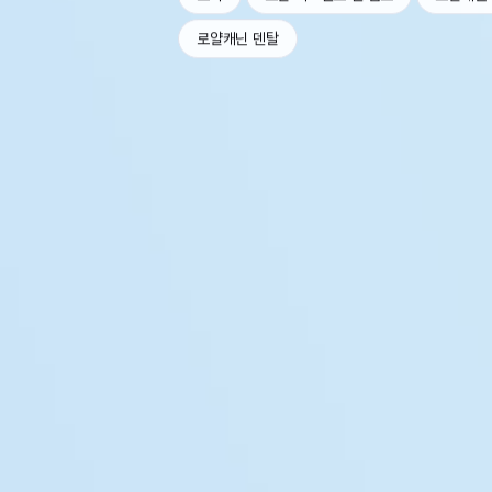
로얄캐닌 덴탈