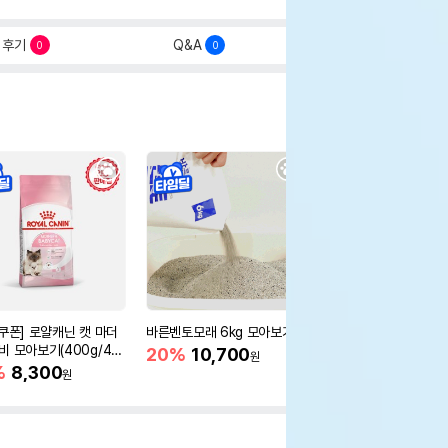
후기
Q&A
0
0
%쿠폰] 로얄캐닌 캣 마더
바른벤토모래 6kg 모아보기
[10%쿠폰] 로얄캐닌 
비 모아보기(400g/4/1
어 4kg 변냄새 감소
20%
10,700
원
%
8,300
10%
58,500
원
원