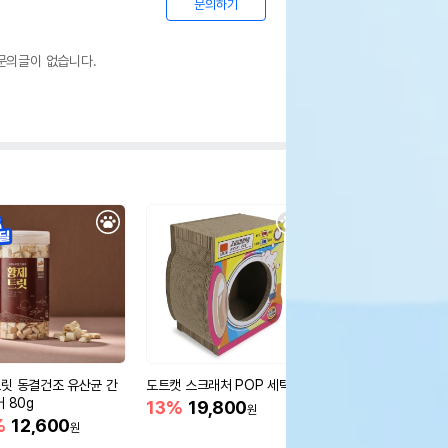
문의하기
문의글이 없습니다.
릿 동결건조 유산균 간
도트캣 스크래처 POP 세탁기
모던캣 르소파 데미 라
 80g
13%
19,800
15%
16,900
원
원
%
12,600
원