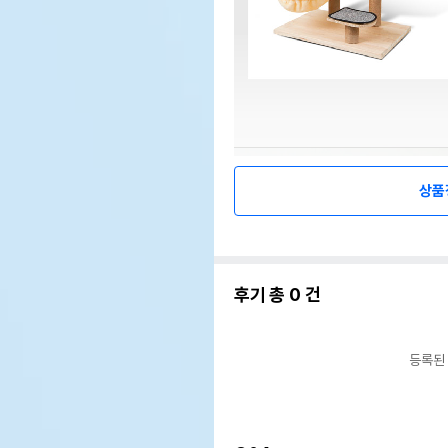
상품
후기 총
0
건
등록된