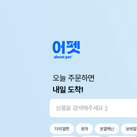
오늘 주문하면
내일 도착!
더리얼캣
로마
로얄캐닌
보레알