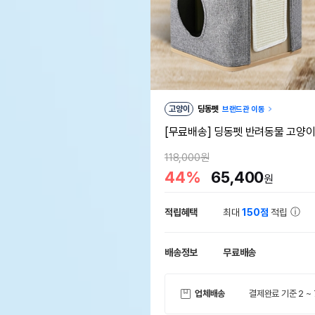
고양이
딩동펫
브랜드관 이동
[무료배송] 딩동펫 반려동물 고양
118,000원
44%
65,400
원
적립혜택
최대
150점
적립
배송정보
무료배송
업체배송
결제완료 기준 2 ~