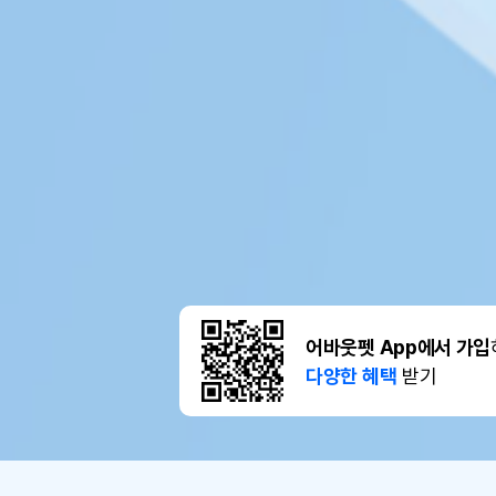
어바웃펫 App에서 가입
다양한 혜택
받기