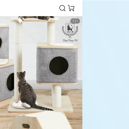
1
/
1