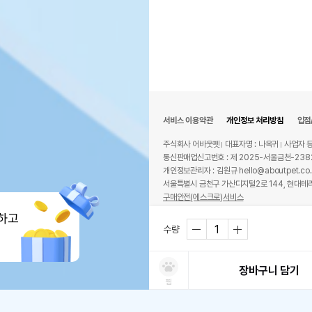
서비스 이용약관
개인정보 처리방침
입점
주식회사 어바웃펫
대표자명 : 나옥귀
사업자 등
통신판매업신고번호 : 제 2025-서울금천-238
개인정보관리자 : 김원규 hello@aboutpet.co.
서울특별시 금천구 가산디지털2로 144, 현대테라
구매안전(에스크로)서비스
© copyright (c) www.aboutpet.co.kr all r
하고
수량
장바구니 담기
찜