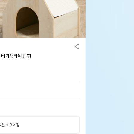
이 베가캣타워 탑형
 7일 소요 예정