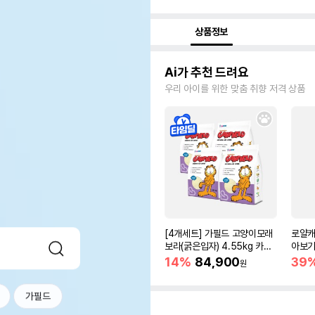
상품정보
Ai가 추천 드려요
우리 아이를 위한 맞춤 취향 저격 상품
[4개세트] 가필드 고양이모래
로얄캐
보라(굵은입자) 4.55kg 카사
아보기(
바모래
14%
84,900
39
원
가필드