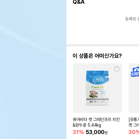
Q&A
등록된 
이 상품은 어떠신가요?
퓨어비타 캣 그레인프리 치킨
[유통
&완두콩 5.44kg
캣 그
31%
53,000
30
원