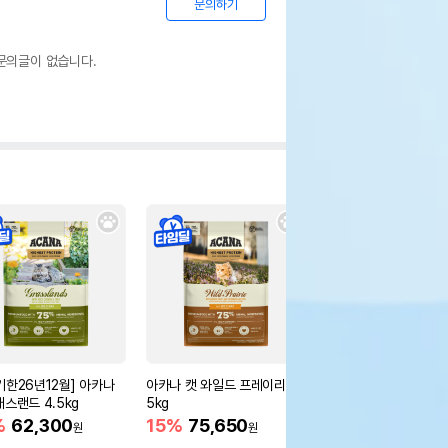
문의하기
문의글이 없습니다.
기한26년12월] 아카나
아카나 캣 와일드 프레이리 4.
아카나 캣 패시피카 4.
래스랜드 4.5kg
5kg
15%
75,650
원
%
62,300
15%
75,650
원
원