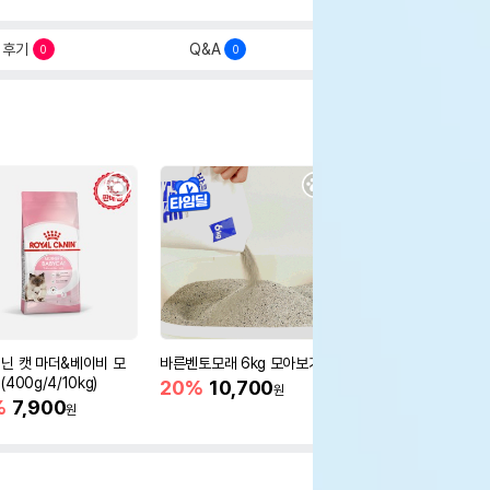
후기
Q&A
0
0
닌 캣 마더&베이비 모
바른벤토모래 6kg 모아보기
로얄캐닌 캣 인도어 4k
400g/4/10kg)
새 감소
20%
10,700
원
%
7,900
16%
55,000
원
원