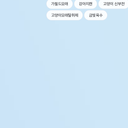
가필드모래
강아지캔
고양이 신부전
고양이모래탈취제
금빛육수