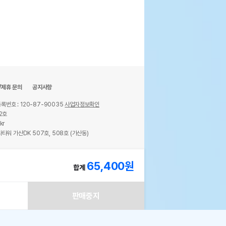
/제휴 문의
공지사항
록번호 : 120-87-90035
사업자정보확인
2호
kr
타워 가산DK 507호, 508호 (가산동)
ights reserved.
65,400
원
합계
판매중지