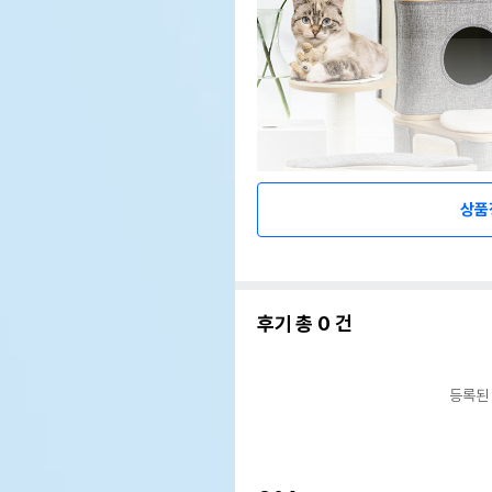
상품
후기 총
0
건
등록된