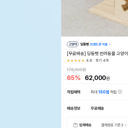
고양이
딩동펫
브랜드관 이동
[무료배송] 딩동펫 반려동물 고양
4.8
후기 4개
178,000원
65%
62,000
원
적립혜택
최대
150점
적립
배송정보
무료배송
업체배송
결제완료 기준 2 ~