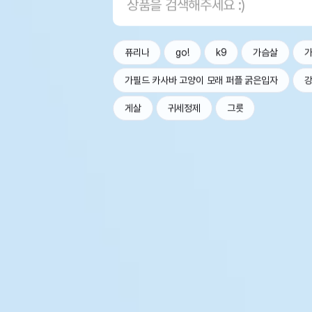
퓨리나
go!
k9
가슴살
가필드 카사바 고양이 모래 퍼플 굵은입자
강
게살
귀세정제
그릇