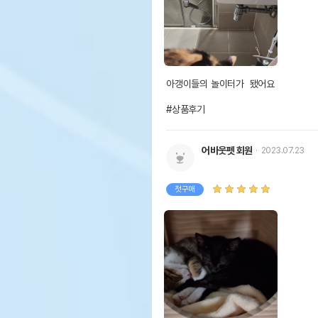
아갱이들의 놀이터가  됐어요

#상품후기
어바웃펫 회원
2023.07.23
첫구매