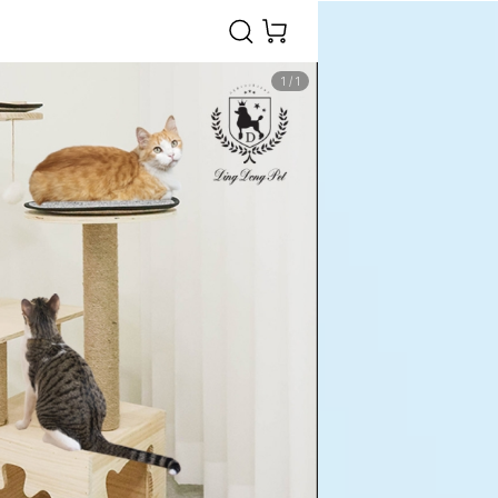
1
/
1