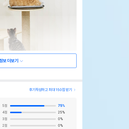
정보 더보기
후기작성하고 최대 150점 받기
5
점
75
%
4
점
25
%
3
점
0
%
2
점
0
%