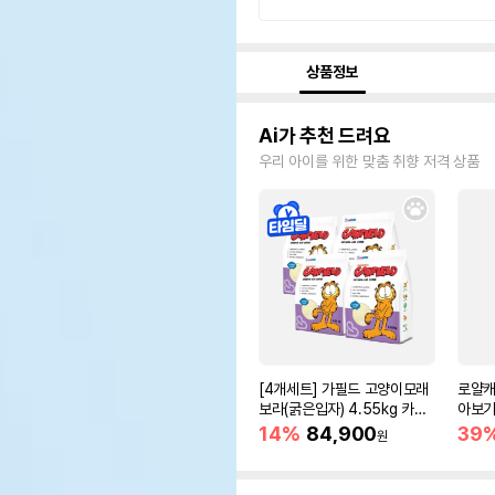
상품정보
Ai가 추천 드려요
우리 아이를 위한 맞춤 취향 저격 상품
[4개세트] 가필드 고양이모래
로얄캐
보라(굵은입자) 4.55kg 카사
아보기(
바모래
14%
84,900
39
원