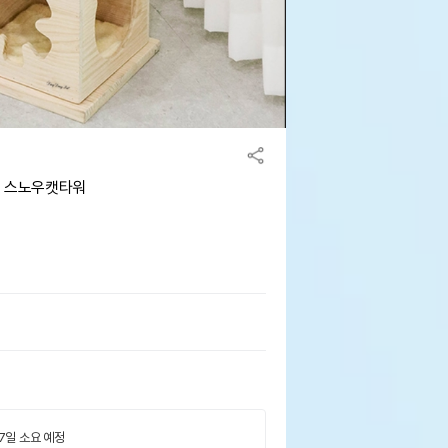
이 스노우캣타워
 7일 소요 예정