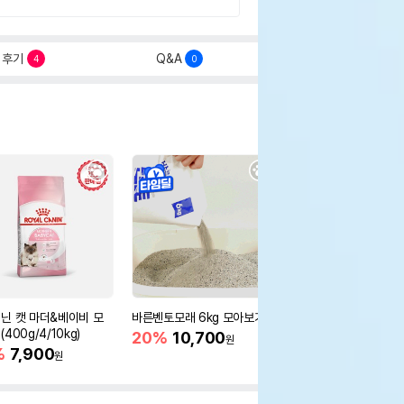
후기
Q&A
4
0
닌 캣 마더&베이비 모
바른벤토모래 6kg 모아보기
로얄캐닌 캣 인도어 4k
400g/4/10kg)
새 감소
20%
10,700
원
%
7,900
16%
55,000
원
원