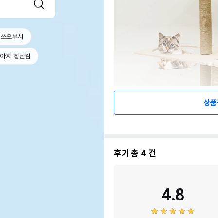
가쓰오부시
아지 장난감
상품
후기 총
4
건
4.8