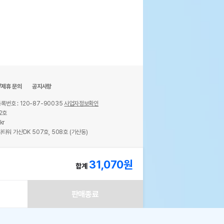
/제휴 문의
공지사항
록번호 : 120-87-90035
사업자정보확인
2호
kr
타워 가산DK 507호, 508호 (가산동)
ights reserved.
31,070
원
합계
판매종료