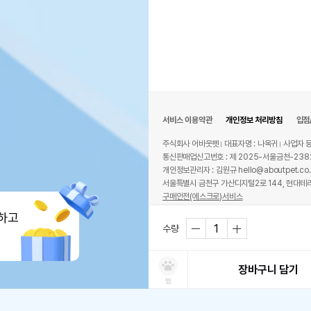
서비스 이용약관
개인정보 처리방침
입점
주식회사 어바웃펫
대표자명 : 나옥귀
사업자 등
통신판매업신고번호 : 제 2025-서울금천-238
개인정보관리자 : 김원규 hello@aboutpet.co.
서울특별시 금천구 가산디지털2로 144, 현대테라
구매안전(에스크로)서비스
© copyright (c) www.aboutpet.co.kr all r
하고
수량
장바구니 담기
찜