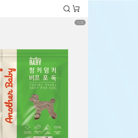
1
/
3