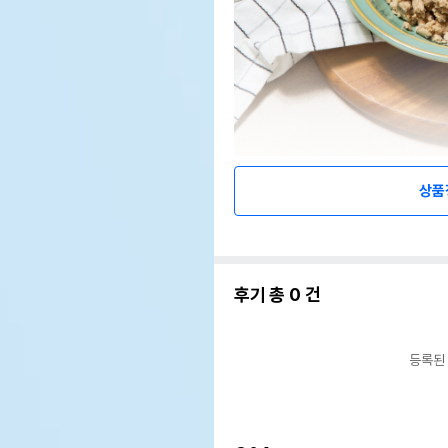
상품
후기 총
0
건
등록된