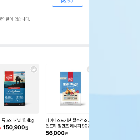
문의하기
문의글이 없습니다.
독 오리지널 11.4kg
디어니스트키친 탈수건조 그레
네츄럴코어 덴탈츄42 
인프리 칠면조 레시피 907g
%
150,900
25%
12,600
원
원
56,000
원