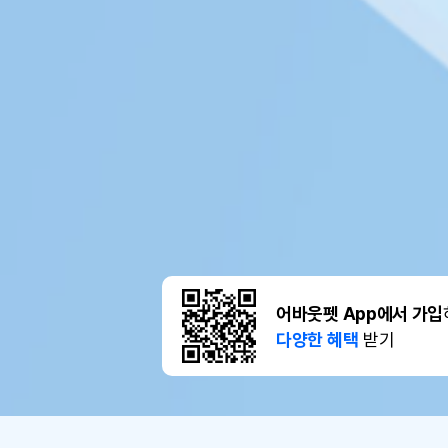
어바웃펫 App에서 가입
다양한 혜택
받기