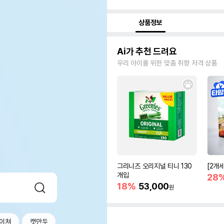
상품정보
Ai가 추천 드려요
우리 아이를 위한 맞춤 취향 저격 상품
그리니즈 오리지널 티니 130
[2개
개입
28
18%
53,000
원
이쳐
캣만두