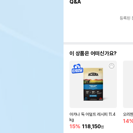
Q&A
등록된 
이 상품은 어떠신가요?
아카나 독 어덜트 레시피 11.4
오리젠 
kg
14
15%
118,150
원