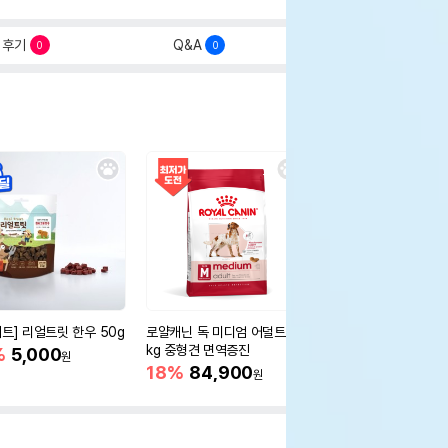
후기
Q&A
0
0
세트] 리얼트릿 한우 50g
로얄캐닌 독 미디엄 어덜트 10
오리젠 독 스몰브리드 4
kg 중형견 면역증진
%
5,000
15%
75,400
원
원
18%
84,900
원