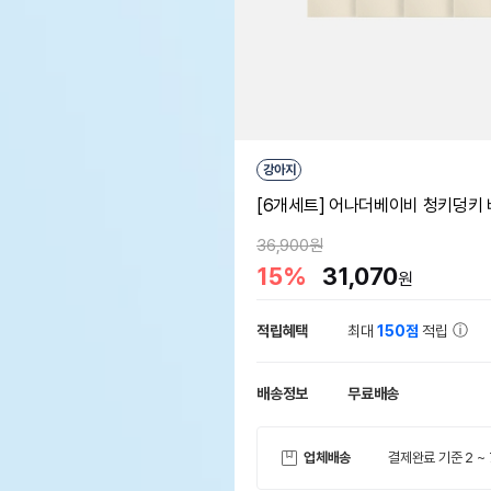
강아지
[6개세트] 어나더베이비 청키덩키 비
36,900원
15%
31,070
원
적립혜택
최대
150점
적립
배송정보
무료배송
업체배송
결제완료 기준 2 ~