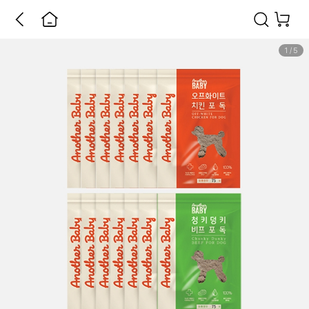
1
/
5