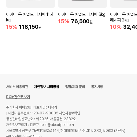
아카나 독 어덜트 레시피 11.4
아카나 독 어덜트 레시피 6kg
아카나 독 어덜
kg
레시피 2kg
15%
76,500
원
15%
118,150
10%
32,4
원
서비스 이용약관
개인정보 처리방침
입점/제휴 문의
공지사항
PC버전으로 보기
주식회사 어바웃펫
대표자명 : 나옥귀
사업자 등록번호 : 120-87-90035
사업자정보확인
통신판매업신고번호 : 제 2025-서울금천-2382호
개인정보관리자 : 김원규 hello@aboutpet.co.kr
서울특별시 금천구 가산디지털2로 144, 현대테라타워 가산DK 507호, 508호 (가산동)
구매안전(에스크로)서비스