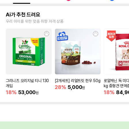
Ai가 추천 드려요
우리 아이를 위한 맞춤 취향 저격 상품
그리니즈 오리지널 티니 130
[2개세트] 리얼트릿 한우 50g
로얄캐닌 독 미디
개입
kg 중형견 면역
28%
5,000
원
18%
53,000
18%
84,9
원