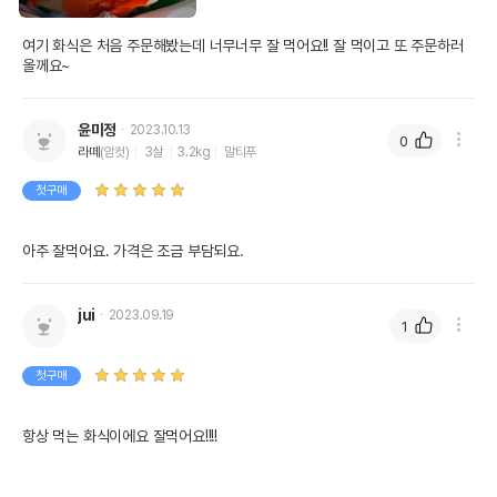
여기 화식은 처음 주문해봤는데 너무너무 잘 먹어요!! 잘 먹이고 또 주문하러 
올께요~
윤미정
2023.10.13
0
라떼
(암컷)
3살
3.2kg
말티푸
첫구매
아주 잘먹어요. 가격은 조금 부담되요.
jui
2023.09.19
1
첫구매
항상 먹는 화식이에요 잘먹어요!!!!