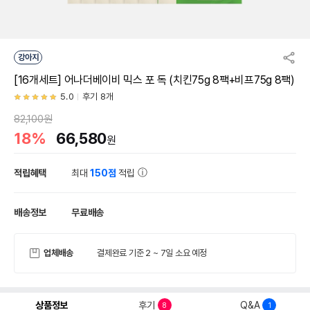
강아지
[16개세트] 어나더베이비 믹스 포 독 (치킨75g 8팩+비프75g 8팩)
5.0
후기 8개
82,100원
18%
66,580
원
적립혜택
최대
150점
적립
배송정보
무료배송
업체배송
결제완료 기준 2 ~ 7일 소요 예정
상품정보
후기
Q&A
8
1