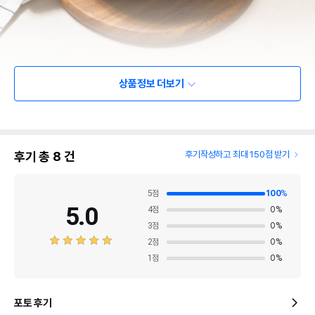
상품정보 더보기
후기 총
8
건
후기작성하고 최대 150점 받기
5
점
100
%
5.0
4
점
0
%
3
점
0
%
2
점
0
%
1
점
0
%
포토 후기