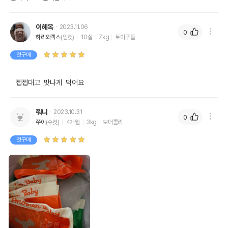
이혜옥
2023.11.06
0
하리와렉스
(암컷)
10살
7kg
토이푸들
첫구매
   쩝쩝대고  맛나게  먹어요
쭤니
2023.10.31
0
쭈이
(수컷)
4개월
3kg
보더콜리
첫구매