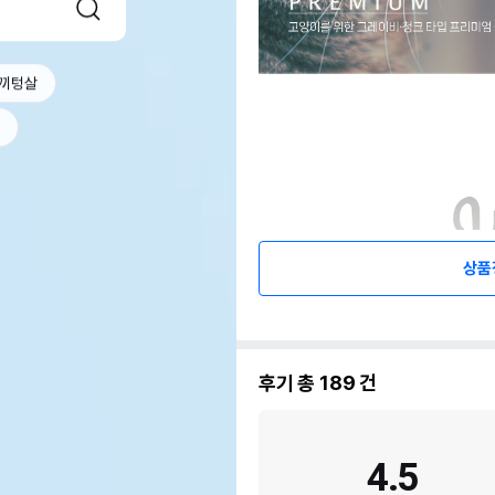
끼텅살
상품
후기 총
189
건
4.5