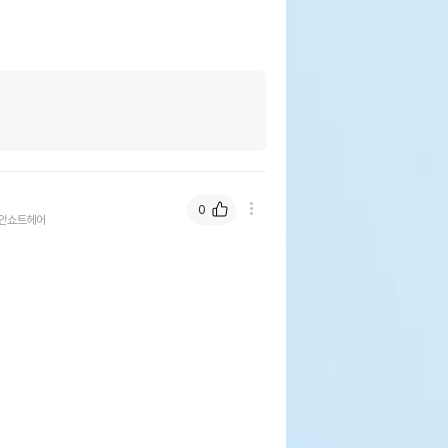
0
안쇼트헤어