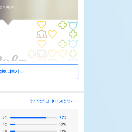
정보 더보기
후기작성하고 최대 150점 받기
5
점
77
%
4
점
10
%
3
점
10
%