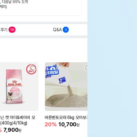
,
다음날 95% 도착
제외)
후기
Q&A
189
0
닌 캣 마더&베이비 모
바른벤토모래 6kg 모아보기
로얄캐닌 캣 인도어 4k
400g/4/10kg)
새 감소
20%
10,700
원
%
7,900
16%
55,000
원
원