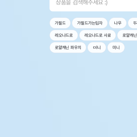
가필드
가필드가는입자
나우
두
레오나드로
레오나드로 사료
로얄캐닌
로얄캐닌 파우치
ㅁl니
미니