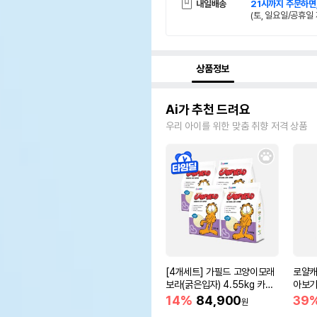
내일배송
21시까지 주문하면
(토, 일요일/공휴일 
상품정보
Ai가 추천 드려요
우리 아이를 위한 맞춤 취향 저격 상품
[4개세트] 가필드 고양이모래
로얄캐
보라(굵은입자) 4.55kg 카사
아보기(
바모래
14%
84,900
39
원