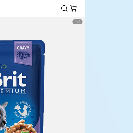
1
/
1