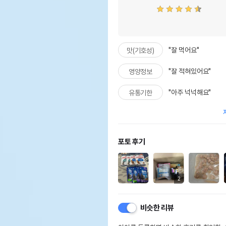
"잘 먹어요"
맛(기호성)
"잘 적혀있어요"
영양정보
"아주 넉넉해요"
유통기한
포토 후기
2
비슷한 리뷰