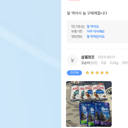
잘 먹어서 늘 구매해둡니다
맛(기호성)
잘 먹어요
유통기한
아주 넉넉해요
영양정보
잘 적혀있어요
샬롬정은
2025.09.01
꼬순이
(암컷)
5살
3.2kg
코리
첫구매