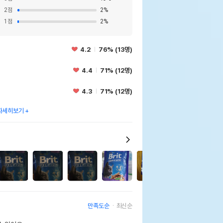
2
점
2
%
1
점
2
%
4.2
76% (13명)
4.4
71% (12명)
4.3
71% (12명)
자세히보기
12
만족도순
최신순