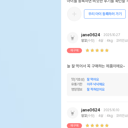
아이를 등록하면 비슷한 후기를 확인할 수
우리 아이 등록하러 가기
jane0624
2025.10.27
앙꼬
(수컷)
4살
4kg
코리안쇼
재구매
늘 잘 먹어서 꼭 구매하는 제품이에요~
맛(기호성)
잘 먹어요
유통기한
아주 넉넉해요
영양정보
잘 적혀있어요
jane0624
2025.10.10
앙꼬
(수컷)
4살
4kg
코리안쇼
재구매