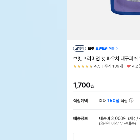
고양이
브릿
브랜드관 이동
브릿 프리미엄 캣 파우치 대구피쉬 1
4.5
후기 189개
4.2
1,700
원
적립혜택
최대
150점
적립
배송정보
배송비 3,000원
(제주/
(3만원 이상 무료배송)