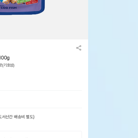
00g
 맛(기호성)
도서산간 배송비 별도)