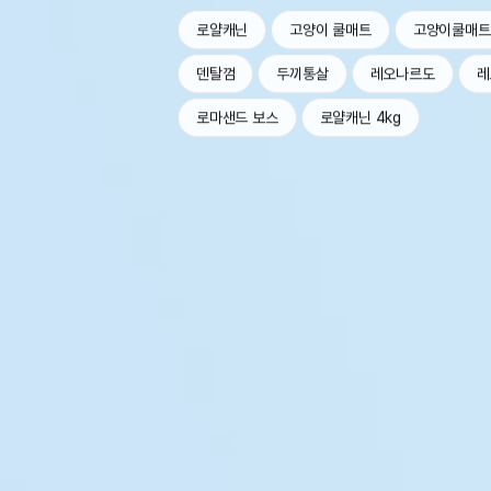
로얄캐닌
고양이 쿨매트
고양이쿨매트
덴탈껌
두끼통살
레오나르도
레
로마샌드 보스
로얄캐닌 4kg