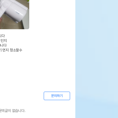
다

인지

니다

 먼지 청소할수

문의하기
문의글이 없습니다.