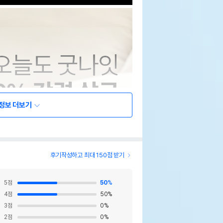
정보 더보기
후기작성하고 최대 150점 받기
5
점
50
%
4
점
50
%
3
점
0
%
2
점
0
%