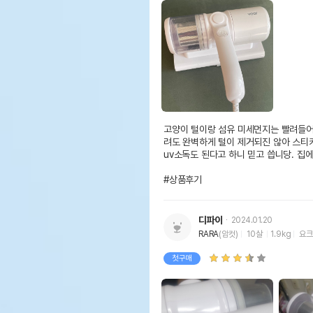
고양이 털이랑 섬유 미세먼지는 빨려들어
려도 완벽하게 털이 제거되진 않아 스티
uv소독도 된다고 하니 믿고 씁니당. 집에
#상품후기
디파이
2024.01.20
RARA
(암컷)
10살
1.9kg
요크
첫구매