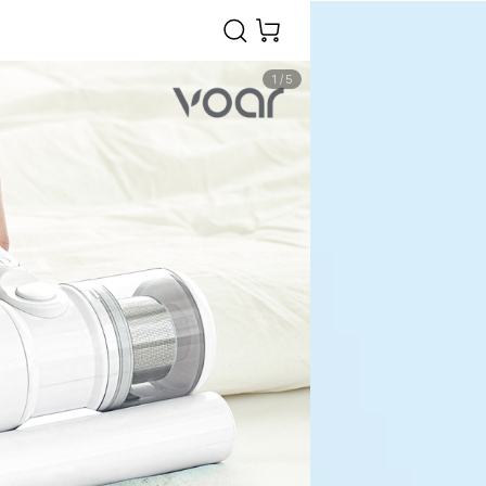
1
/
5