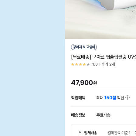
강아지 & 고양이
[무료배송] 보아르 딥슬립클링 UV
4.0
후기 2개
47,900
원
적립혜택
최대
150점
적립
배송정보
무료배송
업체배송
결제완료 기준 1 ~