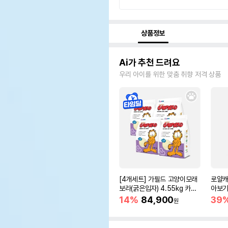
상품정보
Ai가 추천 드려요
우리 아이를 위한 맞춤 취향 저격 상품
[4개세트] 가필드 고양이모래
로얄캐
보라(굵은입자) 4.55kg 카사
아보기(
바모래
14%
84,900
39
원