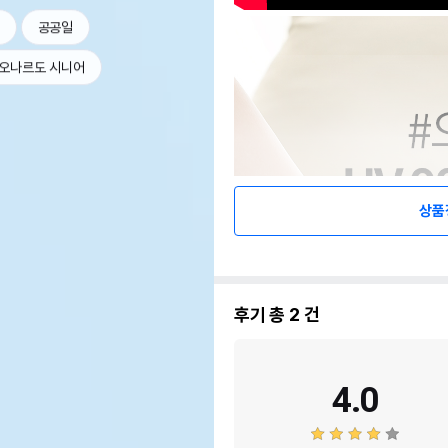
공공일
오나르도 시니어
상품
후기 총
2
건
4.0