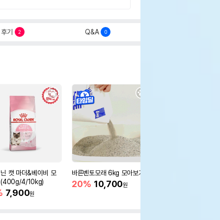
후기
Q&A
2
0
닌 캣 마더&베이비 모
바른벤토모래 6kg 모아보기
로얄캐닌 캣 인도어 4k
400g/4/10kg)
새 감소
20%
10,700
원
%
7,900
16%
55,000
원
원