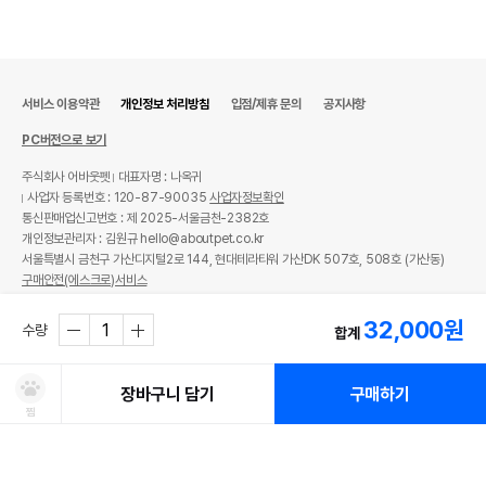
서비스 이용약관
개인정보 처리방침
입점/제휴 문의
공지사항
PC버전으로 보기
주식회사 어바웃펫
대표자명 : 나옥귀
사업자 등록번호 : 120-87-90035
사업자정보확인
통신판매업신고번호 : 제 2025-서울금천-2382호
개인정보관리자 : 김원규 hello@aboutpet.co.kr
서울특별시 금천구 가산디지털2로 144, 현대테라타워 가산DK 507호, 508호 (가산동)
구매안전(에스크로)서비스
© copyright (c) www.aboutpet.co.kr all rights reserved.
32,000
원
수량
합계
장바구니 담기
구매하기
찜
처방사료 주문 시 확인해주세요!
쿠폰보기
적립혜택
취소/ 교환/ 환불
유통기한 임박 상품
최저가 도전 상품
AI검색
AI검색