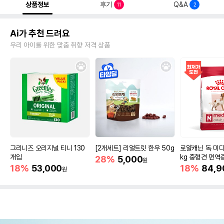
상품정보
후기
Q&A
11
2
Ai가 추천 드려요
우리 아이를 위한 맞춤 취향 저격 상품
그리니즈 오리지널 티니 130
[2개세트] 리얼트릿 한우 50g
로얄캐닌 독 미디
개입
kg 중형견 면역
28%
5,000
원
18%
53,000
18%
84,9
원