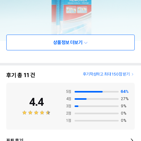
상품정보 더보기
후기 총
11
건
후기작성하고 최대 150점 받기
5
점
64
%
4.4
4
점
27
%
3
점
9
%
2
점
0
%
1
점
0
%
포토 후기