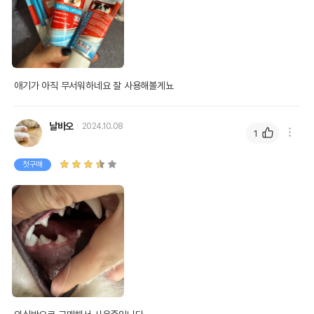
애기가 아직 무서워하네요 잘 사용해볼게뇨
날바오
2024.10.08
1
첫구매