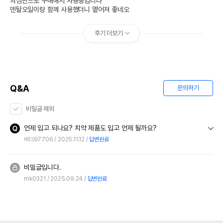
의심반으로 구매해서 사용중입니다

덴탈오일이랑 함께 사용했더니 옅어져 좋네오
후기 더보기
Q&A
문의하기
비밀글 제외
언제 입고 되나요? 치약 제품도 입고 언제 될까요?
버디97706
2025.11.12
답변완료
비밀글입니다.
mk0321
2025.09.24
답변완료