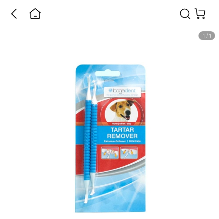
1
/
1