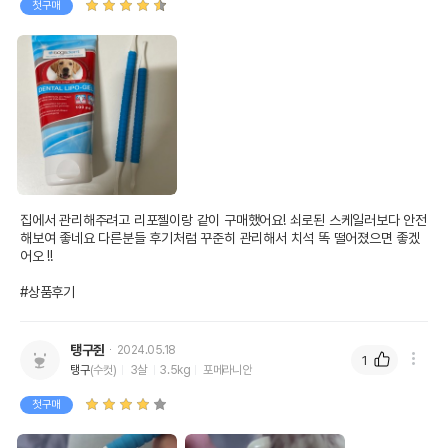
첫구매
집에서 관리해주려고 리포젤이랑 같이 구매했어요! 쇠로된 스케일러보다 안전
해보여 좋네요 다른분들 후기처럼 꾸준히 관리해서 치석 똑 떨어졌으면 좋겠
어오 !!

#상품후기
탱구쥔
2024.05.18
1
탱구
(수컷)
3살
3.5kg
포메라니안
첫구매