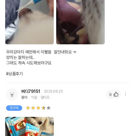
우리강아지 예민해서 이빨을  잘안내줘요 ㅠ

양치는 잘하는데..

그래도 계속 시도해보려구요

#상품후기
버디79151
2025.06.23
0
몽이
11살
말티즈
첫구매