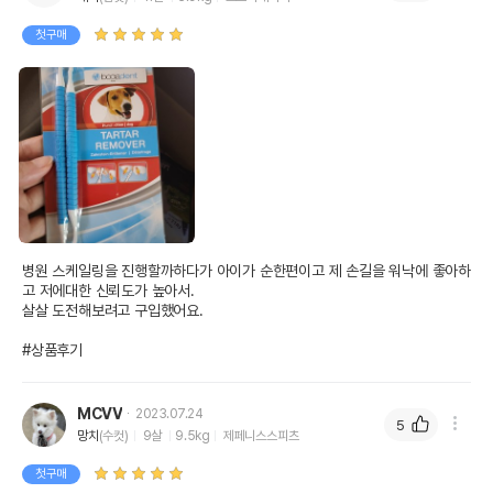
첫구매
병원 스케일링을 진행할까하다가 아이가 순한편이고 제 손길을 워낙에 좋아하
고 저에대한 신뢰도가 높아서.

살살 도전해보려고 구입했어요.

#상품후기
MCVV
2023.07.24
5
망치
(수컷)
9살
9.5kg
제페니스스피츠
첫구매