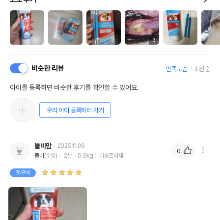
3
비슷한 리뷰
만족도순
최신순
아이를 등록하면 비슷한 후기를 확인할 수 있어요.
우리 아이 등록하러 가기
똘비맘
2025.11.06
0
똘비
(수컷)
2살
0.9kg
비숑프리제
첫구매