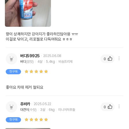
향이 상쾌하지만 강아지가 좋라하진않아용 ㅠㅠ 

이걸로 닦이고, 리포젤로 다독여줘요 ㅎㅎㅎ
버디59925
2025.06.08
0
버디
(암컷)
4살
5.4kg
비숑프리제
첫구매
좋아요 치태 제거 절되요
츄바카
2025.05.22
0
대견이
(수컷)
3살
6kg
미니어처푸들
첫구매