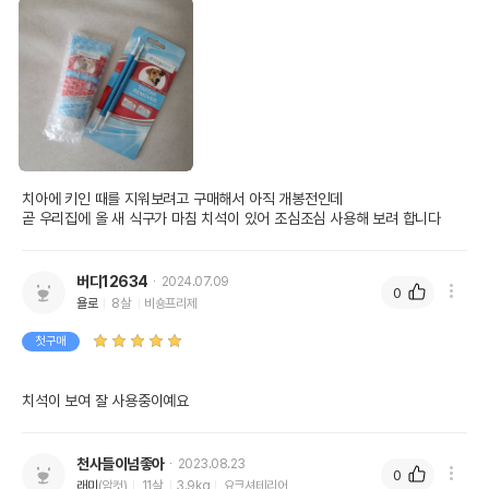
치아에 키인 때를 지워보려고 구매해서 아직 개봉전인데

곧 우리집에 올 새 식구가 마침 치석이 있어 조심조심 사용해 보려 합니다
버디12634
2024.07.09
0
욜로
8살
비숑프리제
첫구매
치석이 보여 잘 사용중이예요
천사들이넘좋아
2023.08.23
0
래미
(암컷)
11살
3.9kg
요크셔테리어