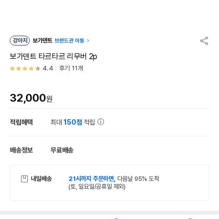
강아지
보가덴트
브랜드관 이동
보가덴트 타르타르 리무버 2p
4.4
후기 11개
32,000
원
적립혜택
최대
150점
적립
배송정보
무료배송
내일배송
21시까지 주문하면,
다음날 95% 도착
(토, 일요일/공휴일 제외)