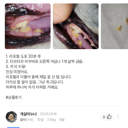
1. 리포젤 도포 30분 후

2. 타르타르 리무버로 오른쪽 어금니 1개 살짝 긁음.

3. 치석 두둥!

진심 미쳤어요.

리포젤과 더불어 올해 제일 잘 산 템 입니다.

더이상 할 말이 없음. 그냥 최고입니다.

하루에 하나씩 치석 타파할 거예요. 

#상품후기
개설이누나
2023.09.16
0
설이
(수컷)
10살
7.4kg
푸들