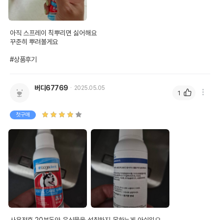
아직 스프레이 칙뿌리면 싫어해요

꾸준히 뿌려볼게요

#상품후기
버디67769
2025.05.05
1
첫구매