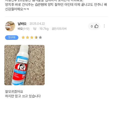
사용전후 20분동안 음식물을 섭취하지 못하는게 아쉬워요.

양치후 바로 간식주는 습관땜에 양치 잘하던 아인데 이제 끝나고도 안주니 배
신감들어해요ㅋㅋ
날바오
2025.04.22
0
바오
(수컷)
1살
19.7kg
골든리트리버
첫구매
잘모르겠어요

하지만 믿고 쓰고 있습니다