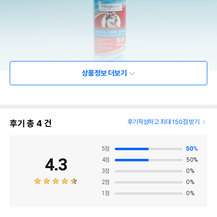
상품정보 더보기
후기 총
4
건
후기작성하고 최대 150점 받기
5
점
50
%
4.3
4
점
50
%
3
점
0
%
2
점
0
%
1
점
0
%