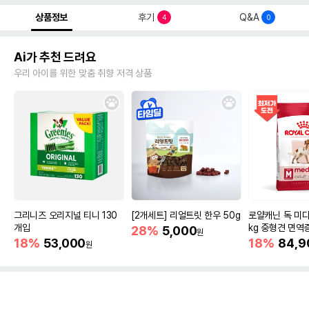
상품정보
후기
Q&A
4
0
Ai가 추천 드려요
우리 아이를 위한 맞춤 취향 저격 상품
그리니즈 오리지널 티니 130
[2개세트] 리얼트릿 한우 50g
로얄캐닌 독 미디
개입
kg 중형견 면역
28%
5,000
원
18%
53,000
18%
84,9
원