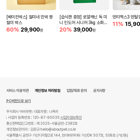
[베이컨박스] 절미네 민박 짱
[습식캔 증정] 로얄캐닌 독 미
덴티맥스3 덴탈껌
절미 박스
니 인도어 시니어 3kg 소화도
11%
15,9
움
60%
29,900
20%
39,000
원
원
서비스 이용약관
개인정보 처리방침
입점/제휴 문의
공지사항
PC버전으로 보기
주식회사 어바웃펫
대표자명 : 나옥귀
사업자 등록번호 : 120-87-90035
사업자정보확인
통신판매업신고번호 : 제 2025-서울금천-2382호
개인정보관리자 : 김원규 hello@aboutpet.co.kr
서울특별시 금천구 가산디지털2로 144, 현대테라타워 가산DK 507호, 508호 (가산동)