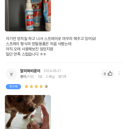
자기전 양치질 하고 나서 스프레이로 마무리 해주고 있어요!

스프레이 형식의 덴탈용품은 처음 사봤는데

아직 오래 사용해보진 않았지맘

일단 만족 스럽습니다 ㅎㅎ
알미복비콩이
2024.06.21
0
콩이
(수컷)
3살
2.8kg
말티푸
첫구매