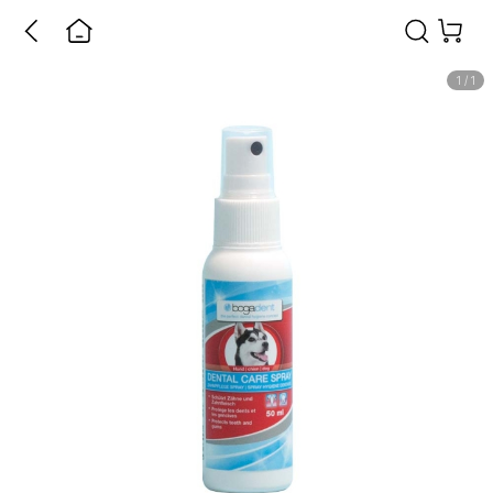
1
/
1