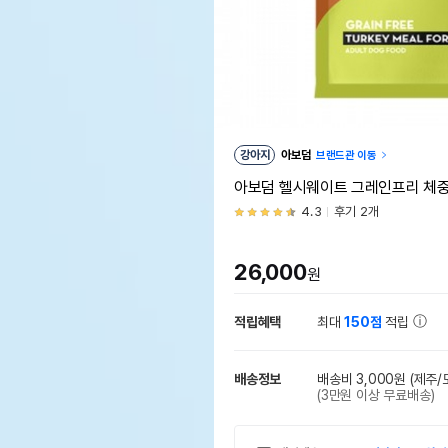
강아지
아보덤
브랜드관 이동
아보덤 헬시웨이트 그레인프리 체중조절
4.3
후기 2개
26,000
원
적립혜택
최대
150점
적립
배송정보
배송비 3,000원
(제주/
(3만원 이상 무료배송)