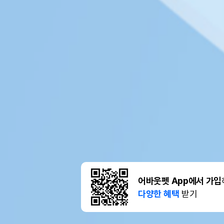
어바웃펫 App에서 가입
다양한 혜택
받기