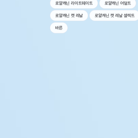
로얄캐닌 라이트웨이트
로얄캐닌 어덜트
로얄캐닌 캣 레날
로얄캐닌 캣 레날 셀렉트
바른