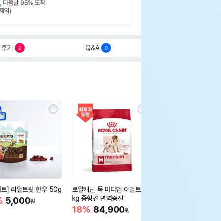
,
다음날 95% 도착
제외)
후기
Q&A
2
0
세트] 리얼트릿 한우 50g
로얄캐닌 독 미디엄 어덜트 10
오리젠 독 스몰브리드 4
kg 중형견 면역증진
%
5,000
15%
75,400
원
원
18%
84,900
원