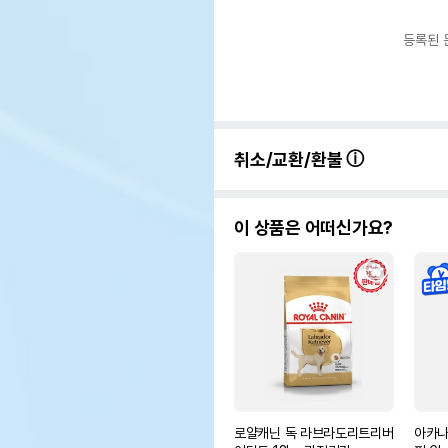
등록된 
취소/교환/환불
이 상품은 어떠신가요?
로얄캐닌 독 라브라도리트리버
아카나