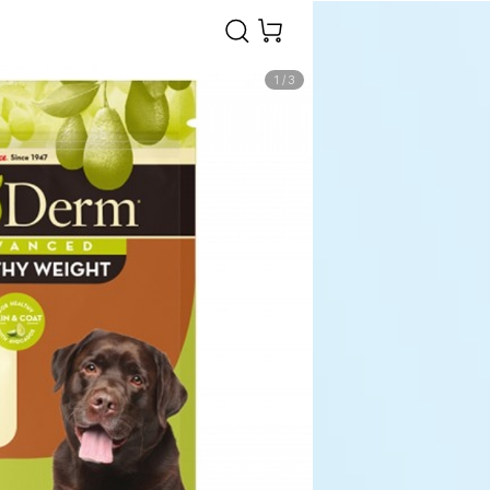
1
/
3