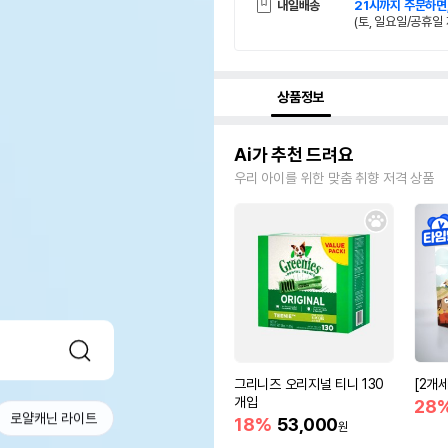
내일배송
21시까지 주문하면
(토, 일요일/공휴일 
상품정보
Ai가 추천 드려요
우리 아이를 위한 맞춤 취향 저격 상품
그리니즈 오리지널 티니 130
[2개
개입
28
로얄캐닌 라이트
18%
53,000
원