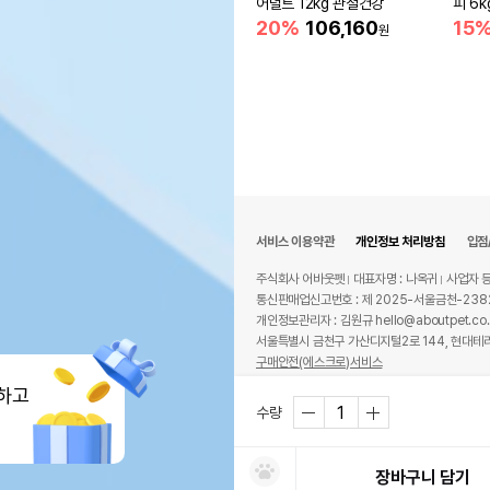
어덜트 12kg 관절건강
피 6k
20%
106,160
15
원
서비스 이용약관
개인정보 처리방침
입점
주식회사 어바웃펫
대표자명 : 나옥귀
사업자 등
통신판매업신고번호 : 제 2025-서울금천-238
개인정보관리자 : 김원규 hello@aboutpet.co.
서울특별시 금천구 가산디지털2로 144, 현대테라
구매안전(에스크로)서비스
© copyright (c) www.aboutpet.co.kr all r
하고
수량
장바구니 담기