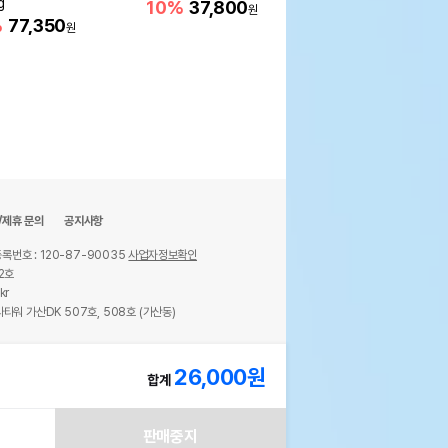
g
10%
37,800
11%
40,900
원
원
%
77,350
원
/제휴 문의
공지사항
록번호 : 120-87-90035
사업자정보확인
2호
kr
타워 가산DK 507호, 508호 (가산동)
ights reserved.
26,000
원
합계
판매중지