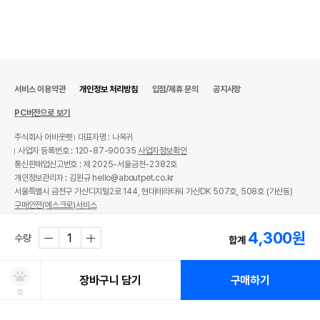
서비스 이용약관
개인정보 처리방침
입점/제휴 문의
공지사항
PC버전으로 보기
주식회사 어바웃펫
대표자명 : 나옥귀
사업자 등록번호 : 120-87-90035
사업자정보확인
통신판매업신고번호 : 제 2025-서울금천-2382호
개인정보관리자 : 김원규 hello@aboutpet.co.kr
서울특별시 금천구 가산디지털2로 144, 현대테라타워 가산DK 507호, 508호 (가산동)
구매안전(에스크로)서비스
© copyright (c) www.aboutpet.co.kr all rights reserved.
4,300
원
수량
합계
장바구니 담기
구매하기
찜