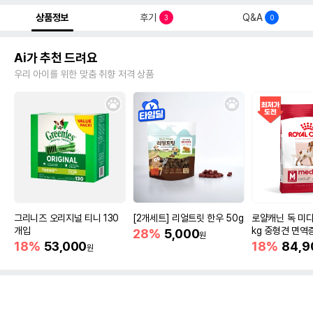
상품정보
후기
Q&A
3
0
Ai가 추천 드려요
우리 아이를 위한 맞춤 취향 저격 상품
그리니즈 오리지널 티니 130
[2개세트] 리얼트릿 한우 50g
로얄캐닌 독 미디
개입
kg 중형견 면역
28%
5,000
원
18%
53,000
18%
84,9
원