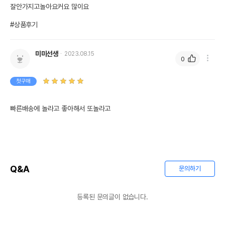
잘안가지고놀아요커요 많이요

#상품후기
미미선생
2023.08.15
0
첫구매
빠른배송에 놀라고 좋아해서 또놀라고
Q&A
문의하기
등록된 문의글이 없습니다.