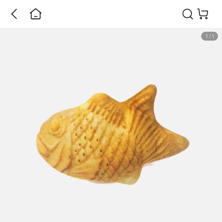
1
/
1