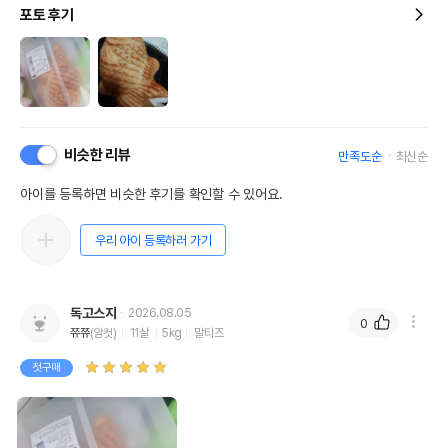
포토 후기
비슷한 리뷰
만족도순
최신순
아이를 등록하면 비슷한 후기를 확인할 수 있어요.
우리 아이 등록하러 가기
독고스지
2026.08.05
0
쮸쮸
(암컷)
11살
5kg
말티즈
첫구매