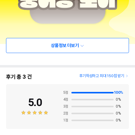
상품정보 더보기
후기 총
3
건
후기작성하고 최대 150점 받기
5
점
100
%
5.0
4
점
0
%
3
점
0
%
2
점
0
%
1
점
0
%