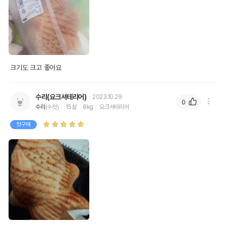
크기도 크고 좋아요
수리(요크셔테리어)
2023.10.29
0
수리
(수컷)
15살
8kg
요크셔테리어
첫구매