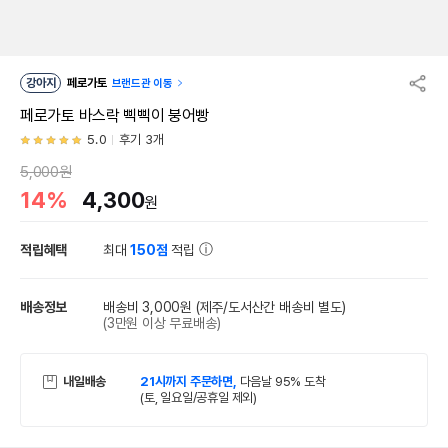
강아지
페로가토
브랜드관 이동
페로가토 바스락 삑삑이 붕어빵
5.0
후기 3개
5,000원
14%
4,300
원
적립혜택
최대
150점
적립
배송정보
배송비 3,000원
(제주/도서산간 배송비 별도)
(3만원 이상 무료배송)
내일배송
21시까지 주문하면,
다음날 95% 도착
(토, 일요일/공휴일 제외)