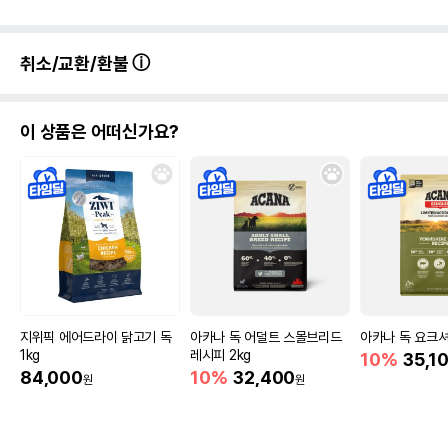
취소/교환/환불
이 상품은 어떠신가요?
지위픽 에어드라이 닭고기 독
아카나 독 어덜트 스몰브리드
아카나 독 요크셔
1kg
레시피 2kg
10%
35,1
84,000
10%
32,400
원
원