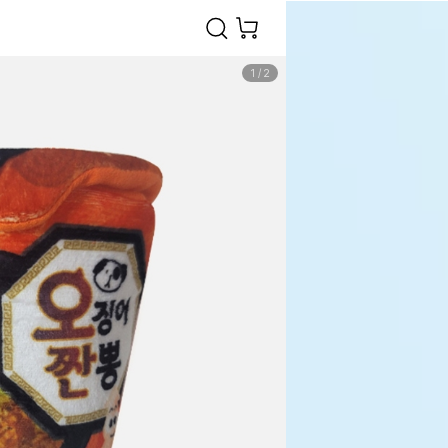
1
/
2