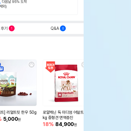
,
다음날 95% 도착
제외)
후기
Q&A
1
0
세트] 리얼트릿 한우 50g
로얄캐닌 독 미디엄 어덜트 10
오리젠 독 스몰브리드 4
kg 중형견 면역증진
%
5,000
15%
75,400
원
원
18%
84,900
원