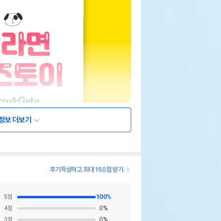
정보 더보기
후기작성하고 최대 150점 받기
5
점
100
%
4
점
0
%
3
점
0
%