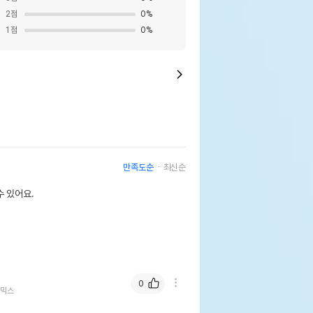
2
점
0
%
1
점
0
%
만족도순
최신순
 있어요.
0
 믹스