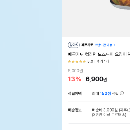
강아지
페로가토
브랜드관 이동
페로가토 컵라면 노즈토이 오징어 
5.0
후기 1개
8,000원
13%
6,900
원
적립혜택
최대
150점
적립
배송정보
배송비 3,000원
(제주/
(3만원 이상 무료배송)