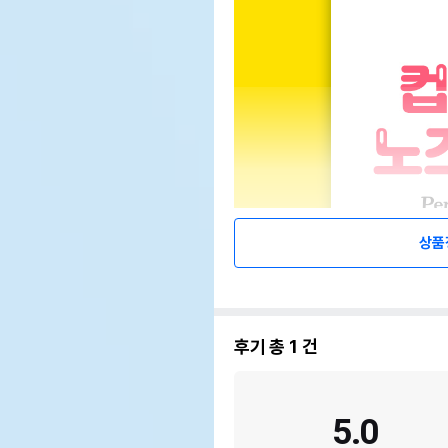
상품
후기 총
1
건
5.0