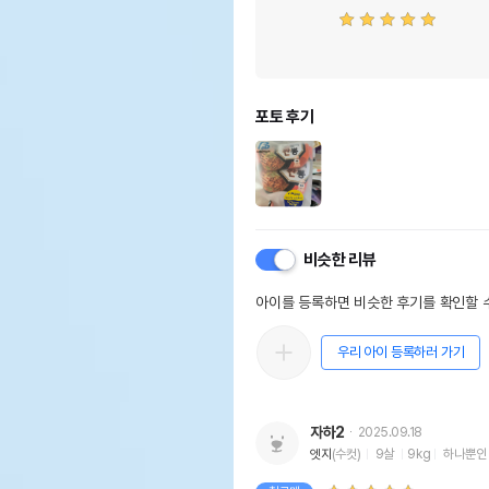
포토 후기
비슷한 리뷰
아이를 등록하면 비슷한 후기를 확인할 수
우리 아이 등록하러 가기
자하2
2025.09.18
엣지
(수컷)
9살
9kg
하나뿐인