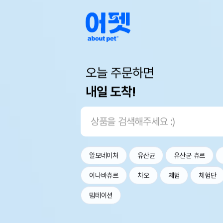
오늘 주문하면
내일 도착!
알모네이처
유산균
유산균 츄르
이나바츄르
차오
체험
체험단
템테이션