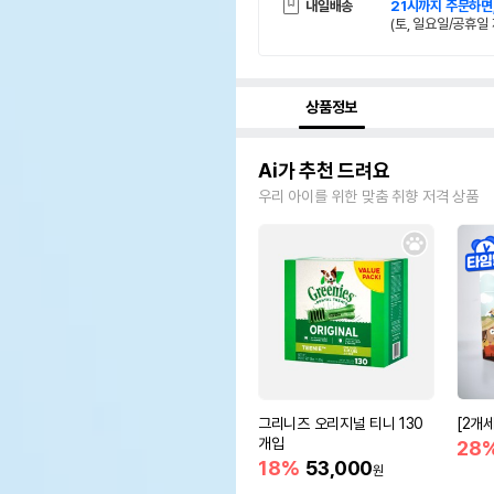
내일배송
21시까지 주문하면
(토, 일요일/공휴일 
상품정보
Ai가 추천 드려요
우리 아이를 위한 맞춤 취향 저격 상품
그리니즈 오리지널 티니 130
[2개
개입
28
18%
53,000
원