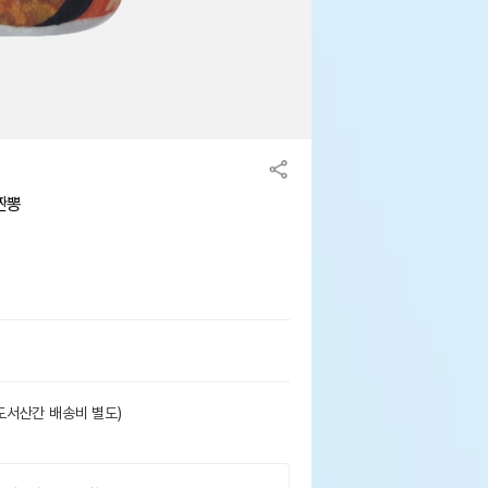
짠뽕
도서산간 배송비 별도)