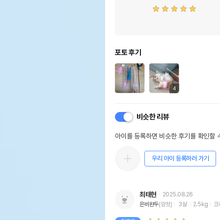
포토 후기
4
비슷한 리뷰
아이를 등록하면 비슷한 후기를 확인할 수
우리 아이 등록하러 가기
최태현
2025.08.26
은비완두
(암컷)
3살
2.5kg
코