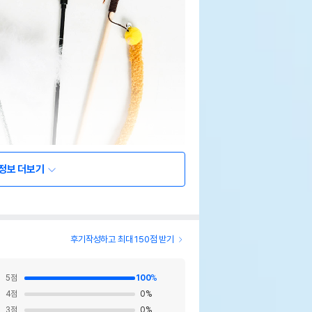
정보 더보기
후기작성하고 최대 150점 받기
5
점
100
%
4
점
0
%
3
점
0
%