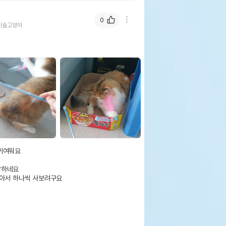
0
이숲고양이
귀여워요

하네요

아서 하나씩 사보려구요
