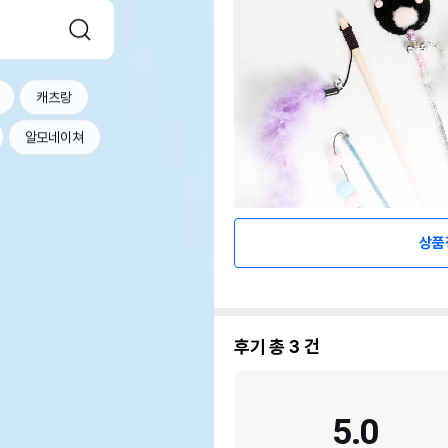
캐츠랑
알모네이쳐
상품
후기 총
3
건
5.0