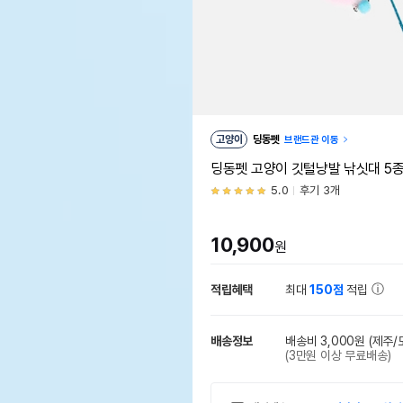
고양이
딩동펫
브랜드관 이동
딩동펫 고양이 깃털냥발 낚싯대 5종
5.0
후기 3개
10,900
원
적립혜택
최대
150점
적립
배송정보
배송비 3,000원
(제주/
(3만원 이상 무료배송)