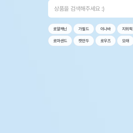
로얄캐닌
가필드
이나바
지위픽
로마샌드
캣만두
로우즈
모래