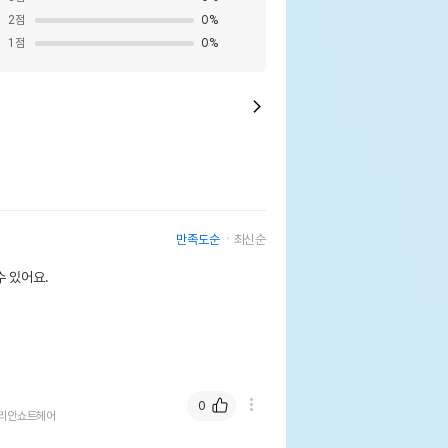
2
점
0
%
1
점
0
%
만족도순
최신순
 있어요.
0
리안쇼트헤어