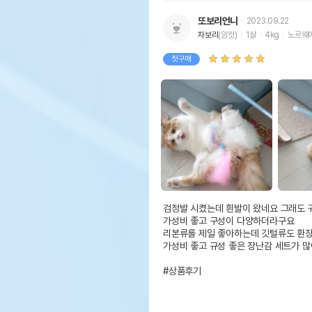
또보리언니
2023.09.22
차보리
(암컷)
1살
4kg
노르웨
첫구매
검정발 시켰는데 흰발이 왔네요 그래도 
가성비 좋고 구성이 다양하더라구요

리본류를 제일 좋아하는데 깃털류도 환장
가성비 좋고 규성 좋은 장난감 세트가 많
#상품후기