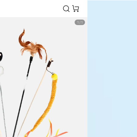
1
/
1