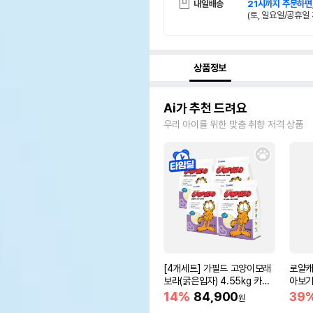
내일배송
21시까지 주문하면
(토, 일요일/공휴일 
상품정보
Ai가 추천 드려요
우리 아이를 위한 맞춤 취향 저격 상품
[4개세트] 가필드 고양이모래
로얄캐
보라(굵은입자) 4.55kg 카사
아보기(
바모래
14%
84,900
39
원