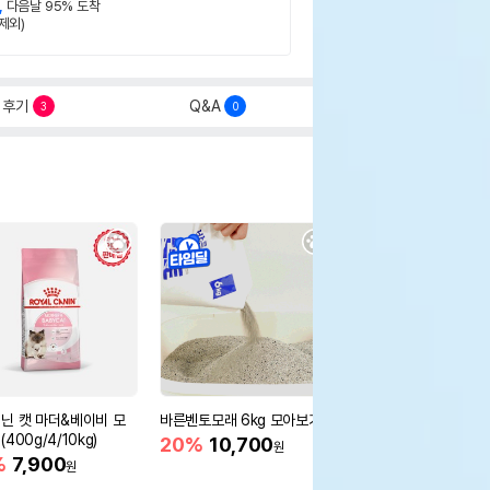
,
다음날 95% 도착
제외)
후기
Q&A
3
0
닌 캣 마더&베이비 모
바른벤토모래 6kg 모아보기
로얄캐닌 캣 인도어 4k
400g/4/10kg)
새 감소
20%
10,700
원
%
7,900
16%
55,000
원
원