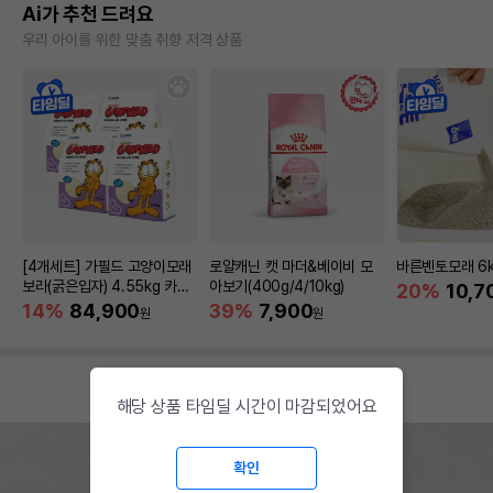
Ai가 추천 드려요
우리 아이를 위한 맞춤 취향 저격 상품
[4개세트] 가필드 고양이모래
로얄캐닌 캣 마더&베이비 모
바른벤토모래 6
보라(굵은입자) 4.55kg 카사
아보기(400g/4/10kg)
20%
10,7
바모래
14%
84,900
39%
7,900
원
원
해당 상품 타임딜 시간이 마감되었어요
확인