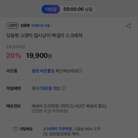
타임딜
00:00:00
남음
고양이
딩동펫
브랜드관 이동
딩동펫 고양이 접시냥이 벽걸이 스크래쳐
24,900원
20%
19,900
원
사은품
증정 사은품
을 확인해보세요!
적립혜택
최대
150점
적립
배송정보
배송비 3,000원
(제주/도서산간 배송비 별도)
(3만원 이상 무료배송)
내일배송
21시까지 주문하면,
다음날 95% 도착
(토, 일요일/공휴일 제외)