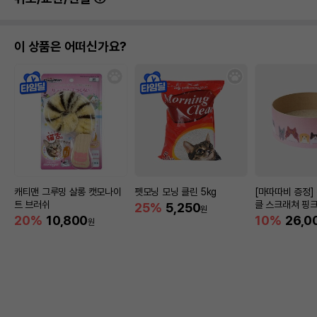
이 상품은 어떠신가요?
캐티맨 그루밍 살롱 캣모나이
펫모닝 모닝 클린 5kg
[마따따비 증정]
트 브러쉬
클 스크래쳐 핑
25%
5,250
원
20%
10,800
10%
26,0
원