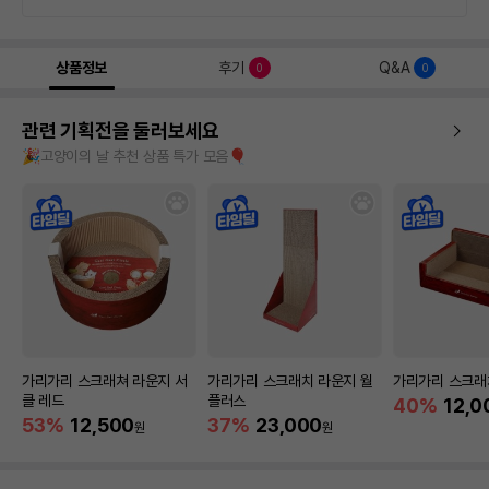
상품정보
후기
Q&A
0
0
관련 기획전을 둘러보세요
🎉고양이의 날 추천 상품 특가 모음🎈
가리가리 스크래쳐 라운지 서
가리가리 스크래치 라운지 월
가리가리 스크래
클 레드
플러스
40%
12,0
53%
12,500
37%
23,000
원
원