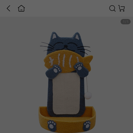
1
/
1