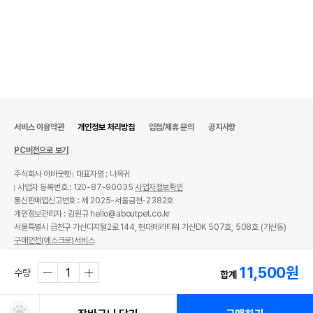
서비스 이용약관
개인정보 처리방침
입점/제휴 문의
공지사항
PC버전으로 보기
주식회사 어바웃펫
대표자명 : 나옥귀
사업자 등록번호 : 120-87-90035
사업자정보확인
통신판매업신고번호 : 제 2025-서울금천-2382호
개인정보관리자 : 김원규 hello@aboutpet.co.kr
서울특별시 금천구 가산디지털2로 144, 현대테라타워 가산DK 507호, 508호 (가산동)
구매안전(에스크로)서비스
© copyright (c) www.aboutpet.co.kr all rights reserved.
11,500
원
수량
합계