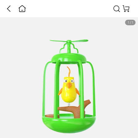
1
/
1