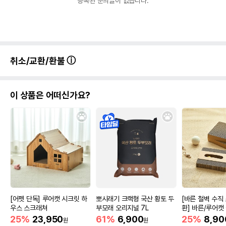
등록된 문의글이 없습니다.
취소/교환/환불
이 상품은 어떠신가요?
[어펫 단독] 루어캣 시크릿 하
뽀시래기 크랙형 국산 황토 두
[바른 철벽 수직
우스 스크래쳐
부모래 오리지널 7L
환] 바른/루어캣
쳐 리필
25%
23,950
61%
6,900
25%
8,90
원
원