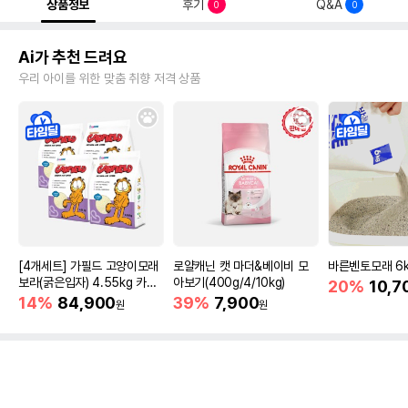
상품정보
후기
Q&A
0
0
Ai가 추천 드려요
우리 아이를 위한 맞춤 취향 저격 상품
[4개세트] 가필드 고양이모래
로얄캐닌 캣 마더&베이비 모
바른벤토모래 6
보라(굵은입자) 4.55kg 카사
아보기(400g/4/10kg)
20%
10,7
바모래
14%
84,900
39%
7,900
원
원