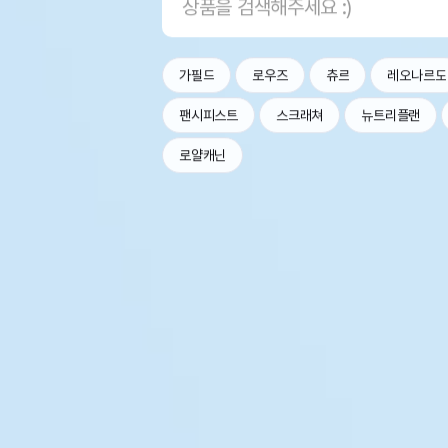
가필드
로우즈
츄르
레오나르도
팬시피스트
스크래쳐
뉴트리플랜
로얄캐닌