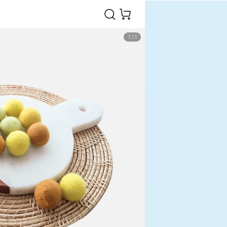
1
/
1