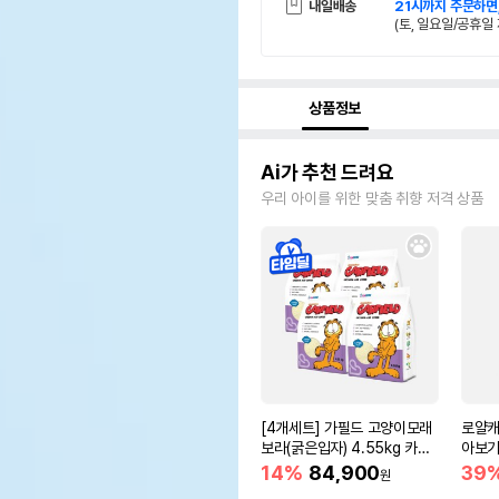
내일배송
21시까지 주문하면
(토, 일요일/공휴일 
상품정보
Ai가 추천 드려요
우리 아이를 위한 맞춤 취향 저격 상품
[4개세트] 가필드 고양이모래
로얄캐
보라(굵은입자) 4.55kg 카사
아보기(
바모래
14%
84,900
39
원