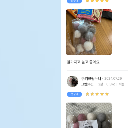
첫구매
잘가지고 놀고 좋아요
쿠키크림누나
2024.07.29
크림
(수컷)
2살
6.8kg
랙돌
첫구매