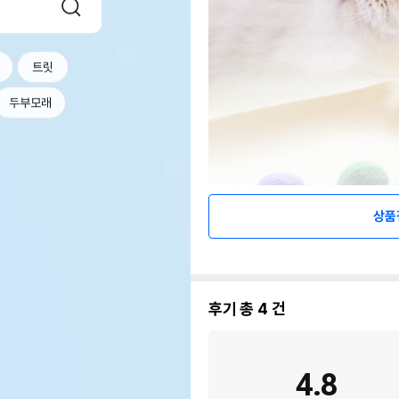
트릿
두부모래
상품
후기 총
4
건
4.8