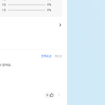
2
점
0
%
1
점
0
%
만족도순
최신순
 있어요.
0