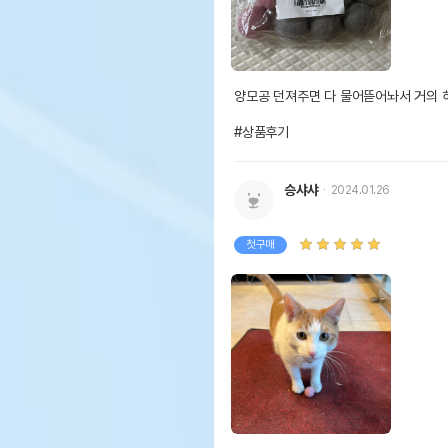
양모공 던져주면 다 물어뜯어놔서 거의 
#상품후기
승샤샤
2024.01.26
첫구매