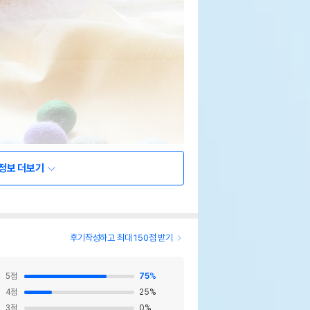
정보 더보기
후기작성하고 최대 150점 받기
5
점
75
%
4
점
25
%
3
점
0
%