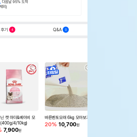
,
다음날 95% 도착
제외)
후기
Q&A
4
0
닌 캣 마더&베이비 모
바른벤토모래 6kg 모아보기
로얄캐닌 캣 인도어 4k
400g/4/10kg)
새 감소
20%
10,700
원
%
7,900
16%
55,000
원
원