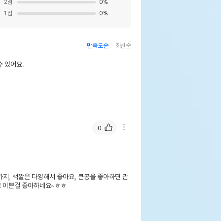
2
점
0
%
1
점
0
%
만족도순
최신순
 있어요.
0
지, 색깔은 다양해서 좋아요, 큰공을 좋아하면 관
고 이쁜걸 좋아하네요~ㅎㅎ