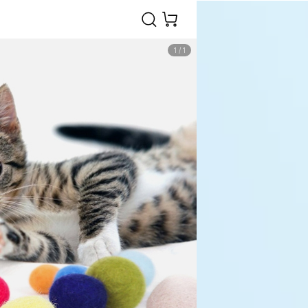
1
/
1