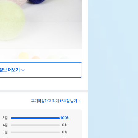
정보 더보기
후기작성하고 최대 150점 받기
5
점
100
%
4
점
0
%
3
점
0
%