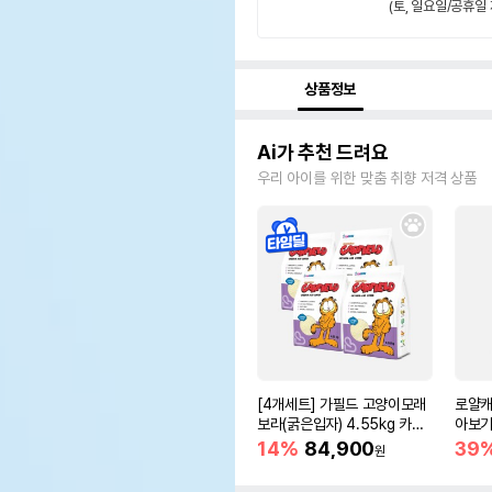
(토, 일요일/공휴일 
상품정보
Ai가 추천 드려요
우리 아이를 위한 맞춤 취향 저격 상품
[4개세트] 가필드 고양이모래
로얄캐
보라(굵은입자) 4.55kg 카사
아보기(
바모래
14%
84,900
39
원