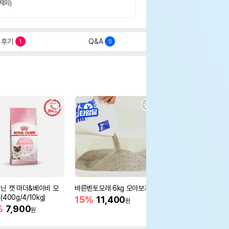
제외)
후기
Q&A
1
0
닌 캣 마더&베이비 모
바른벤토모래 6kg 모아보기
로얄캐닌 캣 인도어 4k
400g/4/10kg)
새 감소
15%
11,400
원
%
7,900
16%
55,000
원
원