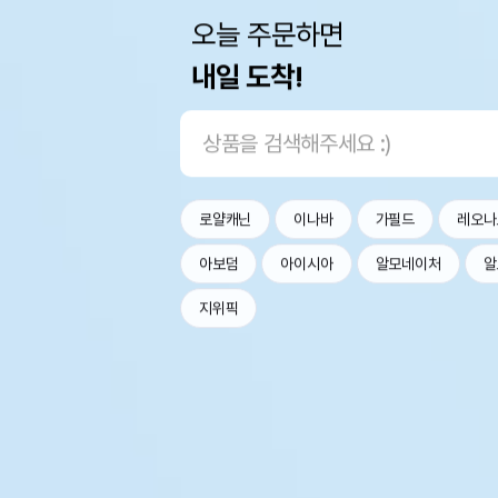
오늘 주문하면
내일 도착!
로얄캐닌
이나바
가필드
레오나
아보덤
아이시아
알모네이처
알
지위픽