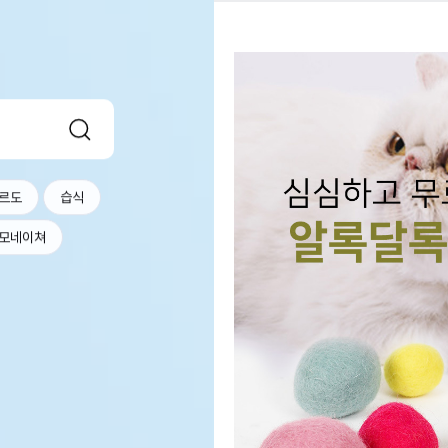
르도
습식
모네이쳐