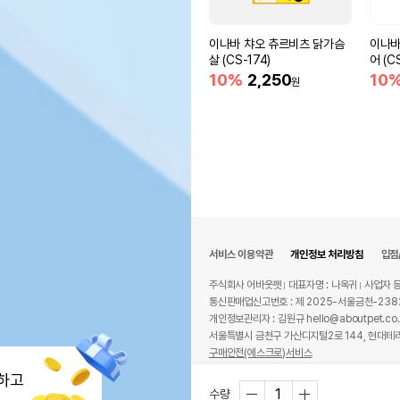
이나바 챠오 츄르비츠 닭가슴
이나바
살 (CS-174)
어 (C
10%
2,250
10
원
서비스 이용약관
개인정보 처리방침
입점
주식회사 어바웃펫
대표자명 : 나옥귀
사업자 등
통신판매업신고번호 : 제 2025-서울금천-238
개인정보관리자 : 김원규 hello@aboutpet.co.
서울특별시 금천구 가산디지털2로 144, 현대테라
구매안전(에스크로)서비스
© copyright (c) www.aboutpet.co.kr all r
하고
수량