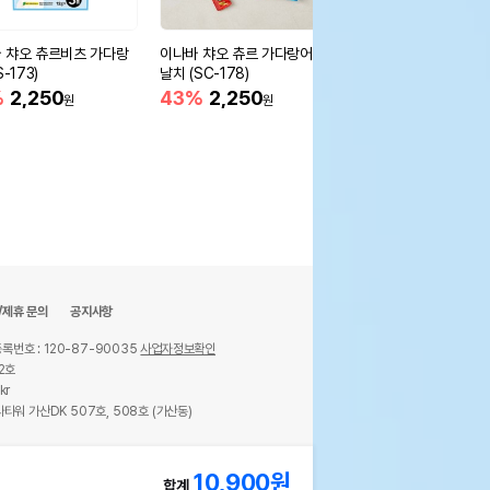
 챠오 츄르비츠 가다랑
이나바 챠오 츄르 가다랑어&
이나바 캣 츄르비(닭가
S-173)
날치 (SC-178)
운가다랑어) 10g 4개입
C-273)
%
2,250
43%
2,250
43%
2,250
원
원
원
/제휴 문의
공지사항
록번호 : 120-87-90035
사업자정보확인
2호
kr
타워 가산DK 507호, 508호 (가산동)
ights reserved.
10,900
원
합계