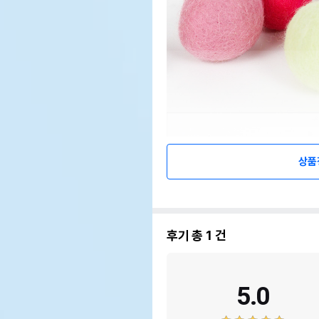
상품
후기 총
1
건
5.0