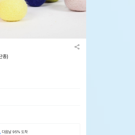
단종)
,
다음날 95% 도착