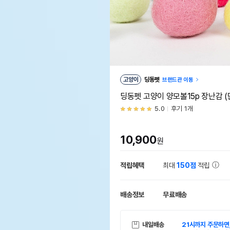
고양이
딩동펫
브랜드관 이동
딩동펫 고양이 양모볼15p 장난감 (
5.0
후기 1개
10,900
원
적립혜택
최대
150점
적립
배송정보
무료배송
내일배송
21시까지 주문하면