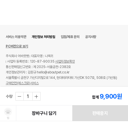
서비스 이용약관
개인정보 처리방침
입점/제휴 문의
공지사항
PC버전으로 보기
주식회사 어바웃펫
대표자명 : 나옥귀
사업자 등록번호 : 120-87-90035
사업자정보확인
통신판매업신고번호 : 제 2025-서울금천-2382호
개인정보관리자 : 김원규 hello@aboutpet.co.kr
서울특별시 금천구 가산디지털2로 144, 현대테라타워 가산DK 507호, 508호 (가산동)
구매안전(에스크로)서비스
© copyright (c) www.aboutpet.co.kr all rights reserved.
9,900
원
수량
합계
장바구니 담기
판매중지
찜