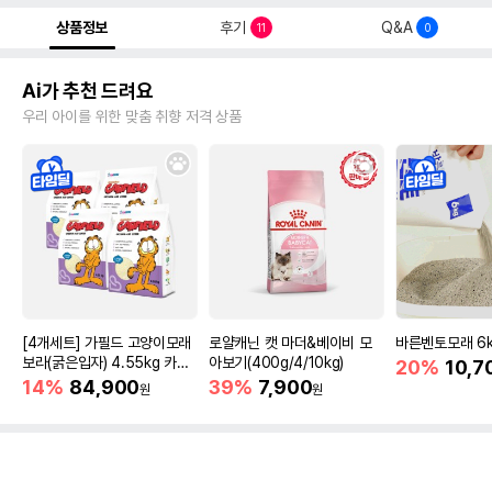
상품정보
후기
Q&A
11
0
Ai가 추천 드려요
우리 아이를 위한 맞춤 취향 저격 상품
[4개세트] 가필드 고양이모래
로얄캐닌 캣 마더&베이비 모
바른벤토모래 6
보라(굵은입자) 4.55kg 카사
아보기(400g/4/10kg)
20%
10,7
바모래
14%
84,900
39%
7,900
원
원