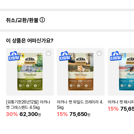
취소/교환/환불
이 상품은 어떠신가요?
[유통기한26년12월] 아카나
아카나 캣 와일드 프레이리 4.
아카나 캣 패시피카
캣 그래스랜드 4.5kg
5kg
15%
75,6
30%
62,300
15%
75,650
원
원