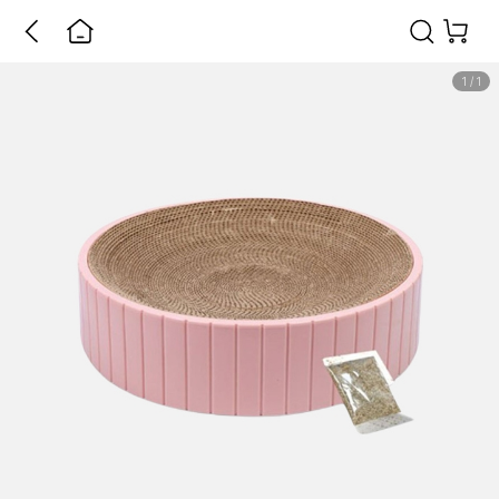
1
/
1