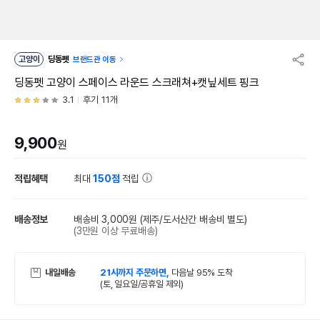
고양이
딩동펫
브랜드관 이동
딩동펫 고양이 스페이스 라운드 스크래쳐+캣닢세트 핑크
3.1
후기 11개
9,900
원
적립혜택
최대
150점
적립
배송정보
배송비 3,000원
(제주/도서산간 배송비 별도)
(3만원 이상 무료배송)
내일배송
21시까지 주문하면,
다음날 95% 도착
(토, 일요일/공휴일 제외)