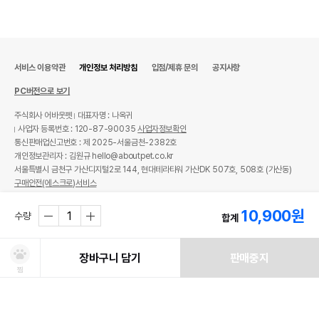
서비스 이용약관
개인정보 처리방침
입점/제휴 문의
공지사항
PC버전으로 보기
주식회사 어바웃펫
대표자명 : 나옥귀
사업자 등록번호 : 120-87-90035
사업자정보확인
통신판매업신고번호 : 제 2025-서울금천-2382호
개인정보관리자 : 김원규 hello@aboutpet.co.kr
서울특별시 금천구 가산디지털2로 144, 현대테라타워 가산DK 507호, 508호 (가산동)
구매안전(에스크로)서비스
© copyright (c) www.aboutpet.co.kr all rights reserved.
10,900
원
수량
합계
장바구니 담기
판매중지
찜
처방사료 주문 시 확인해주세요!
쿠폰보기
적립혜택
취소/ 교환/ 환불
유통기한 임박 상품
최저가 도전 상품
AI검색
AI검색