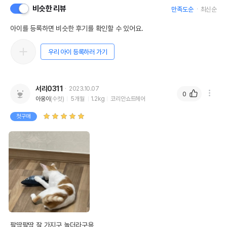
비슷한 리뷰
만족도순
최신순
아이를 등록하면 비슷한 후기를 확인할 수 있어요.
우리 아이 등록하러 가기
서리0311
2023.10.07
0
아옹이
(수컷)
5개월
1.2kg
코리안쇼트헤어
첫구매
팔딱팔딱 잘 가지구 놀더라구용
