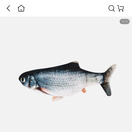
1
/
1