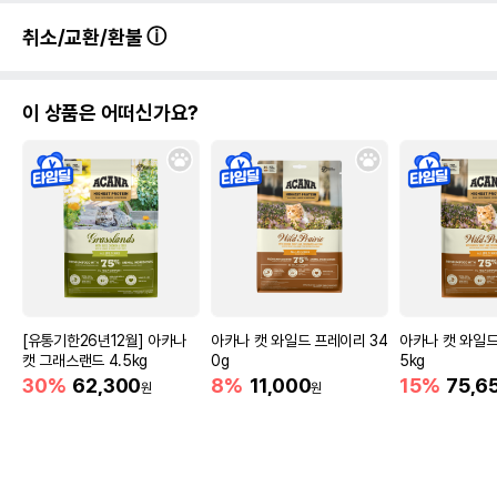
취소/교환/환불
이 상품은 어떠신가요?
[유통기한26년12월] 아카나
아카나 캣 와일드 프레이리 34
아카나 캣 와일드
캣 그래스랜드 4.5kg
0g
5kg
30%
62,300
8%
11,000
15%
75,6
원
원