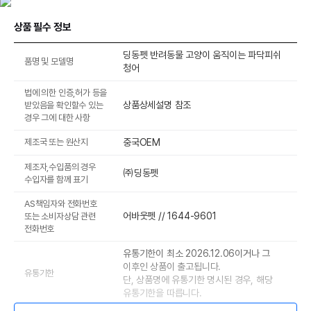
상품 필수 정보
딩동펫 반려동물 고양이 움직이는 파닥피쉬
품명 및 모델명
청어
법에 의한 인증,허가 등을
상품상세설명 참조
받았음을 확인할수 있는
경우 그에 대한 사항
제조국 또는 원산지
중국OEM
제조자,수입품의 경우
㈜딩동펫
수입자를 함께 표기
AS책임자와 전화번호
어바웃펫 // 1644-9601
또는 소비자상담 관련
전화번호
유통기한이 최소 2026.12.06이거나 그
이후인 상품이 출고됩니다.
유통기한
단, 상품명에 유통기한 명시된 경우, 해당
유통기한을 따릅니다.