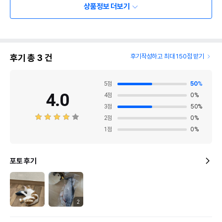
상품정보 더보기
후기 총
3
건
후기작성하고 최대 150점 받기
5
점
50
%
4.0
4
점
0
%
3
점
50
%
2
점
0
%
1
점
0
%
포토 후기
2