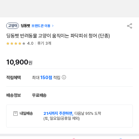
고양이
딩동펫
브랜드관 이동
딩동펫 반려동물 고양이 움직이는 파닥피쉬 청어 (단종)
4.0
후기 3개
10,900
원
적립혜택
최대
150점
적립
배송정보
무료배송
내일배송
21시까지 주문하면,
다음날 95% 도착
(토, 일요일/공휴일 제외)