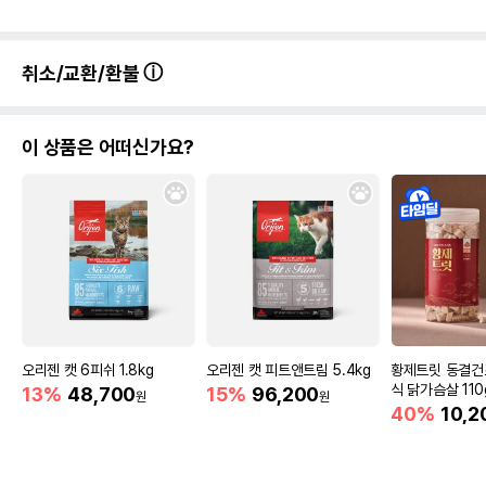
취소/교환/환불
이 상품은 어떠신가요?
오리젠 캣 6피쉬 1.8kg
오리젠 캣 피트앤트림 5.4kg
황제트릿 동결건
식 닭가슴살 110
13%
48,700
15%
96,200
원
원
40%
10,2