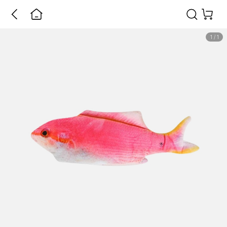
1
/
1