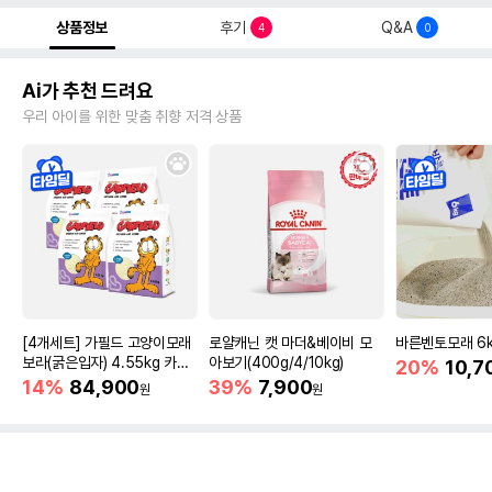
상품정보
후기
Q&A
4
0
Ai가 추천 드려요
우리 아이를 위한 맞춤 취향 저격 상품
[4개세트] 가필드 고양이모래
로얄캐닌 캣 마더&베이비 모
바른벤토모래 6
보라(굵은입자) 4.55kg 카사
아보기(400g/4/10kg)
20%
10,7
바모래
14%
84,900
39%
7,900
원
원