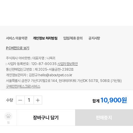
서비스 이용약관
개인정보 처리방침
입점/제휴 문의
공지사항
PC버전으로 보기
주식회사 어바웃펫
대표자명 : 나옥귀
사업자 등록번호 : 120-87-90035
사업자정보확인
통신판매업신고번호 : 제 2025-서울금천-2382호
개인정보관리자 : 김원규 hello@aboutpet.co.kr
서울특별시 금천구 가산디지털2로 144, 현대테라타워 가산DK 507호, 508호 (가산동)
구매안전(에스크로)서비스
© copyright (c) www.aboutpet.co.kr all rights reserved.
10,900
원
수량
합계
장바구니 담기
판매중지
찜