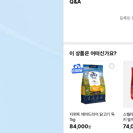
Q&A
등록된 
이 상품은 어떠신가요?
지위픽 에어드라이 닭고기 독
스텔라
1kg
키 밀믹
84,000
74,
원