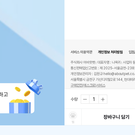
서비스 이용약관
개인정보 처리방침
입점
주식회사 어바웃펫
대표자명 : 나옥귀
사업자 등
통신판매업신고번호 : 제 2025-서울금천-238
개인정보관리자 : 김원규 hello@aboutpet.co.
서울특별시 금천구 가산디지털2로 144, 현대테라
구매안전(에스크로)서비스
© copyright (c) www.aboutpet.co.kr all r
하고
수량
장바구니 담기
찜