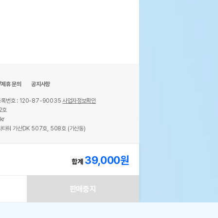
/제휴 문의
공지사항
록번호 : 120-87-90035
사업자정보확인
2호
kr
타워 가산DK 507호, 508호 (가산동)
ights reserved.
39,000
원
합계
판매중지