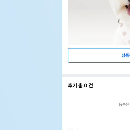
상품
후기 총
0
건
등록된