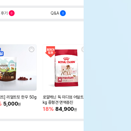
후기
Q&A
0
0
세트] 리얼트릿 한우 50g
로얄캐닌 독 미디엄 어덜트 10
오리젠 독 스몰브리드 4
kg 중형견 면역증진
%
5,000
15%
75,400
원
원
18%
84,900
원