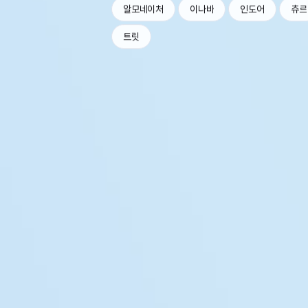
알모네이처
이나바
인도어
츄르
트릿