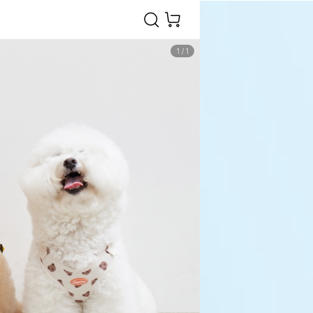
1
/
1