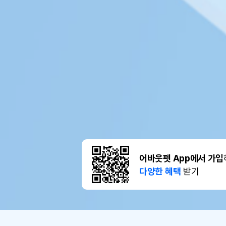
어바웃펫 App에서 가입
다양한 혜택
받기