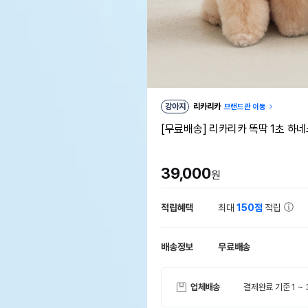
강아지
리카리카
브랜드관 이동
[무료배송] 리카리카 똑딱 1초 하네
39,000
원
적립혜택
최대
150점
적립
배송정보
무료배송
업체배송
결제완료 기준 1 ~