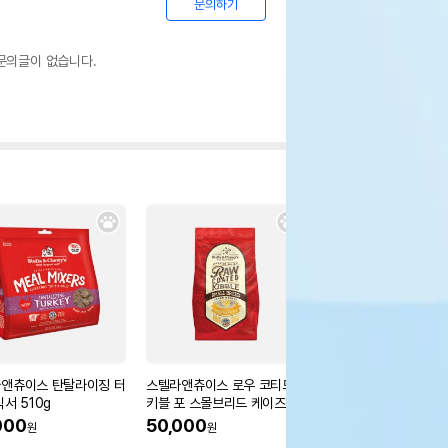
문의하기
문의글이 없습니다.
앤츄이스 탄탈라이징 터
스텔라앤츄이스 로우 코티드
[습식캔 증정] 로얄캐닌
서 510g
키블 포 스몰브리드 케이즈 프
메라니안 어덜트 1.5k
리 치킨 1.6kg
강
000
50,000
18%
24,650
원
원
원