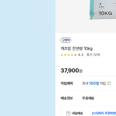
고양이
캐츠맘 전연령 10kg
4.3
후기 12개
37,900
원
적립혜택
최대
150점
적립
배송정보
무료배송
내일배송
21시까지 주문하면