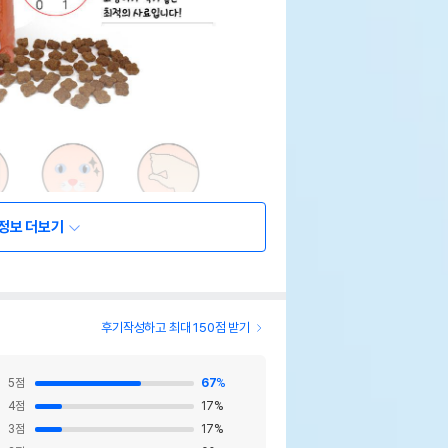
정보 더보기
후기작성하고 최대 150점 받기
5
점
67
%
4
점
17
%
3
점
17
%