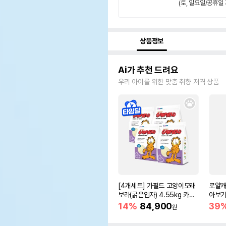
(토, 일요일/공휴일 
상품정보
Ai가 추천 드려요
우리 아이를 위한 맞춤 취향 저격 상품
[4개세트] 가필드 고양이모래
로얄캐
보라(굵은입자) 4.55kg 카사
아보기(
바모래
14%
84,900
39
원