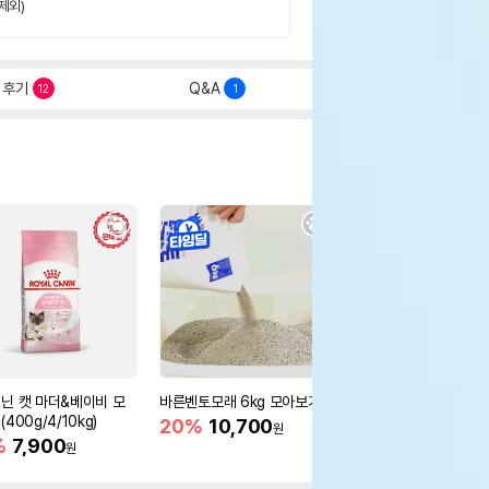
제외)
후기
Q&A
12
1
닌 캣 마더&베이비 모
바른벤토모래 6kg 모아보기
로얄캐닌 캣 인도어 4k
400g/4/10kg)
새 감소
20%
10,700
원
%
7,900
16%
55,000
원
원