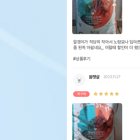
알갱이가 적당히 작아서 노령묘나 입아픈 
좀 된게 아쉽네요,, 이럴때 할인이 더 됐으
#상품후기
봄햇살
2023.11.27
재구매