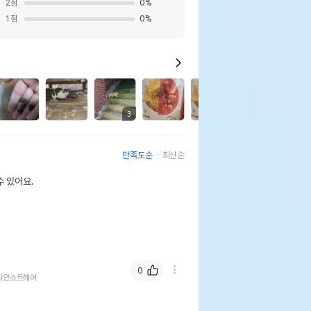
2
점
0
%
1
점
0
%
2
3
만족도순
최신순
 있어요.
0
리안쇼트헤어