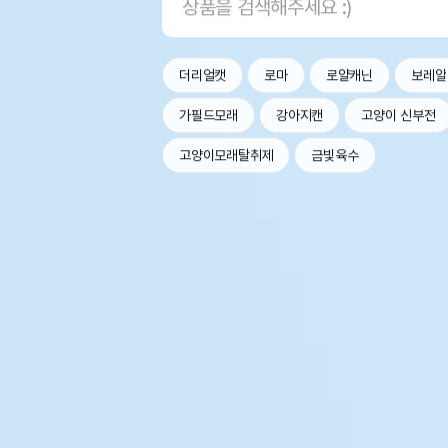
더리얼캣
로마
로얄캐닌
보레알
가필드모래
강아지캔
고양이 신부전
고양이모래탈취제
금빛육수