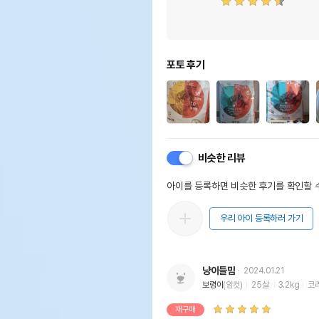
포토 후기
비슷한 리뷰
아이를 등록하면 비슷한 후기를 확인할 수
우리 아이 등록하러 가기
냥이들맘
2024.01.21
보령이
(암컷)
25살
3.2kg
코
재구매