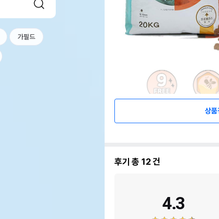
가필드
상품
후기 총
12
건
4.3