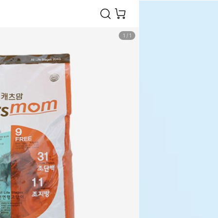
1
/
1