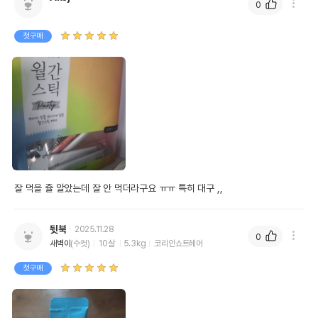
0
첫구매
잘 먹을 쥴 알았는데 잘 안 먹더라구요 ㅠㅠ 특히 대구 ,, 
뒷북
2025.11.28
0
새벽이
(수컷)
10살
5.3kg
코리안쇼트헤어
첫구매