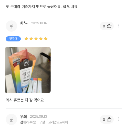
첫 구매라 여러가지 맛으로 골랐어요. 잘 먹네요.
희*~
2025.10.14
0
첫구매
역시 츄르는 다 잘 먹어요
우즤
2025.09.13
0
김애기
(수컷)
7살
코리안쇼트헤어