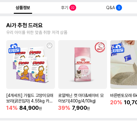
상품정보
후기
Q&A
32
0
Ai가 추천 드려요
우리 아이를 위한 맞춤 취향 저격 상품
[4개세트] 가필드 고양이모래
로얄캐닌 캣 마더&베이비 모
바른벤토모래 6
보라(굵은입자) 4.55kg 카사
아보기(400g/4/10kg)
20%
10,7
바모래
14%
84,900
39%
7,900
원
원