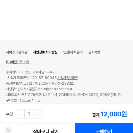
상품 필수 정보
서비스 이용약관
개인정보 처리방침
입점/제휴 문의
공지사항
품명 및 모델명
브리더랩 월간스틱 파티 40p
PC버전으로 보기
법에 의한 인증,허가 등을
주식회사 어바웃펫
대표자명 : 나옥귀
상세이미지 참조
받았음을 확인할수 있는
사업자 등록번호 : 120-87-90035
사업자정보확인
경우 그에 대한 사항
통신판매업신고번호 : 제 2025-서울금천-2382호
개인정보관리자 : 김원규 hello@aboutpet.co.kr
제조국 또는 원산지
국내산
서울특별시 금천구 가산디지털2로 144, 현대테라타워 가산DK 507호, 508호 (가산동)
구매안전(에스크로)서비스
제조자,수입품의 경우
피에스코리아
© copyright (c) www.aboutpet.co.kr all rights reserved.
수입자를 함께 표기
12,000
원
수량
합계
AS책임자와 전화번호
어바웃펫//1644-9601
또는 소비자상담 관련
전화번호
장바구니 담기
구매하기