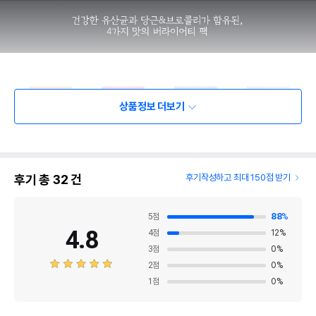
상품정보 더보기
후기 총
32
건
후기작성하고 최대 150점 받기
5
점
88
%
4.8
4
점
12
%
3
점
0
%
2
점
0
%
1
점
0
%