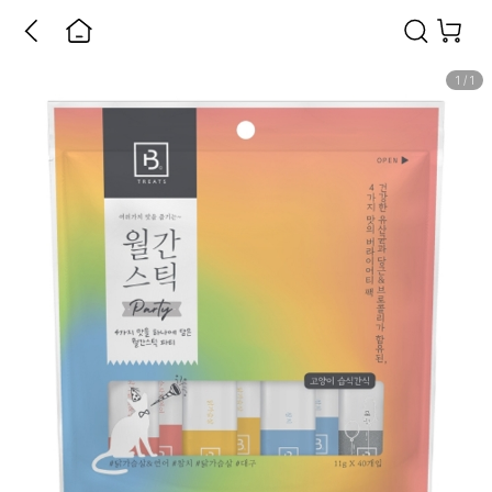
1
/
1