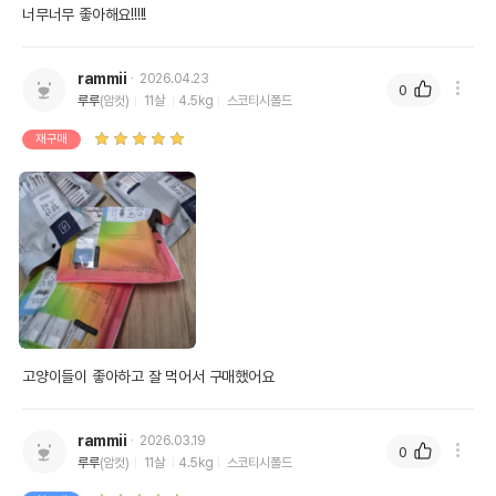
너무너무 좋아해요!!!!!
rammii
2026.04.23
0
루루
(암컷)
11살
4.5kg
스코티시폴드
재구매
고양이들이 좋아하고 잘 먹어서 구매했어요
rammii
2026.03.19
0
루루
(암컷)
11살
4.5kg
스코티시폴드