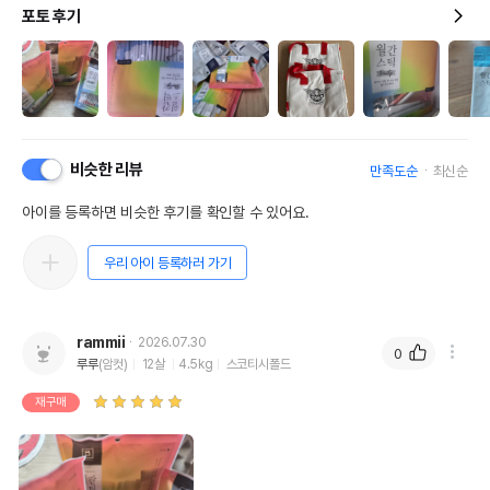
포토 후기
비슷한 리뷰
만족도순
최신순
아이를 등록하면 비슷한 후기를 확인할 수 있어요.
우리 아이 등록하러 가기
rammii
2026.07.30
0
루루
(암컷)
12살
4.5kg
스코티시폴드
재구매