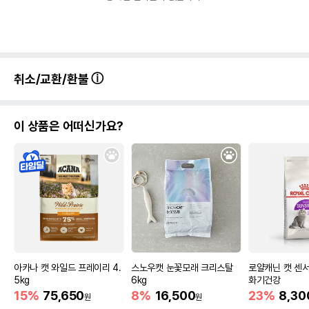
취소/교환/환불
이 상품은 어떠신가요?
아카나 캣 와일드 프레이리 4.
스노우캣 눈꽃모래 크리스탈
로얄캐닌 캣 센서
5kg
6kg
화기건강
15%
75,650
8%
16,500
23%
8,30
원
원