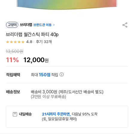
고양이
브리더랩
브랜드관 이동
브리더랩 월간스틱 파티 40p
4.8
후기 32개
13,500원
11%
12,000
원
적립혜택
최대
150점
적립
배송정보
배송비 3,000원
(제주/도서산간 배송비 별도)
(3만원 이상 무료배송)
내일배송
21시까지 주문하면,
다음날 95% 도착
(토, 일요일/공휴일 제외)