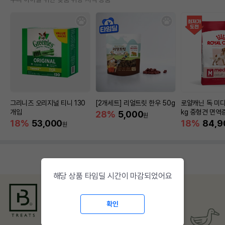
그리니즈 오리지널 티니 130
[2개세트] 리얼트릿 한우 50g
로얄캐닌 독 미디
개입
kg 중형견 면역
28%
5,000
원
18%
53,000
18%
84,9
원
해당 상품 타임딜 시간이 마감되었어요
확인