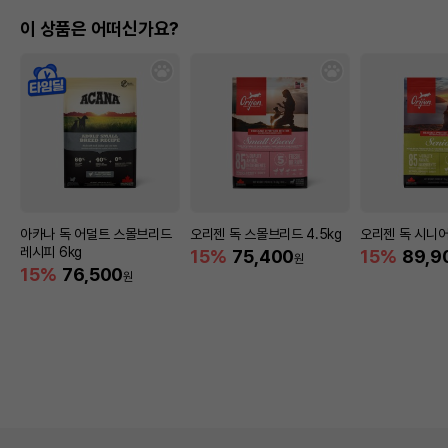
이 상품은 어떠신가요?
아카나 독 어덜트 스몰브리드
오리젠 독 스몰브리드 4.5kg
오리젠 독 시니어
레시피 6kg
15%
75,400
15%
89,9
원
15%
76,500
원