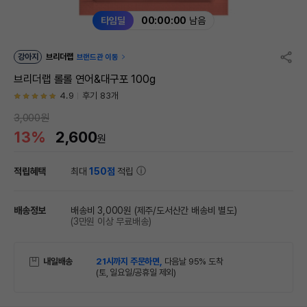
타임딜
00:00:00
남음
강아지
브리더랩
브랜드관 이동
브리더랩 롤롤 연어&대구포 100g
4.9
후기 83개
3,000원
13%
2,600
원
적립혜택
최대
150점
적립
배송정보
배송비 3,000원
(제주/도서산간 배송비 별도)
(3만원 이상 무료배송)
내일배송
21시까지 주문하면,
다음날 95% 도착
(토, 일요일/공휴일 제외)