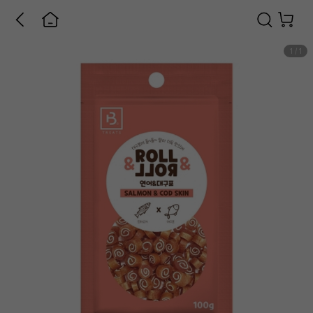
1
/
1