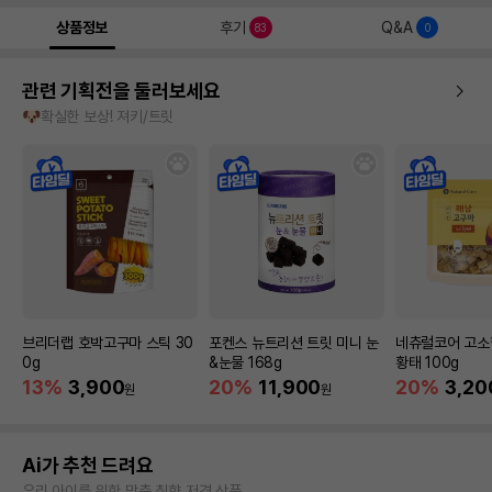
상품정보
후기
Q&A
83
0
관련 기획전을 둘러보세요
🐶확실한 보상! 져키/트릿
브리더랩 호박고구마 스틱 30
포켄스 뉴트리션 트릿 미니 눈
네츄럴코어 고소
0g
&눈물 168g
황태 100g
13%
3,900
20%
11,900
20%
3,20
원
원
Ai가 추천 드려요
우리 아이를 위한 맞춤 취향 저격 상품