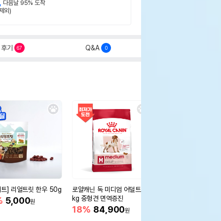
,
다음날 95% 도착
제외)
후기
Q&A
67
0
세트] 리얼트릿 한우 50g
로얄캐닌 독 미디엄 어덜트 10
오리젠 독 스몰브리드 4
kg 중형견 면역증진
%
5,000
15%
75,400
원
원
18%
84,900
원