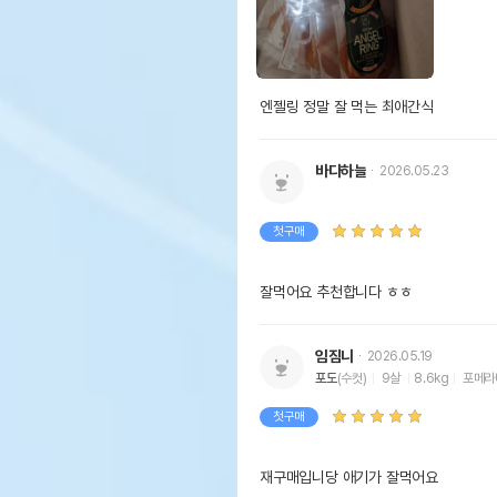
엔젤링 정말 잘 먹는 최애간식
바다하늘
2026.05.23
첫구매
잘먹어요 추천합니다 ㅎㅎ 
임짐니
2026.05.19
포도
(수컷)
9살
8.6kg
포메라
첫구매
재구매입니당 애기가 잘먹어요