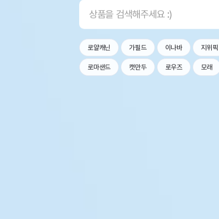
로얄캐닌
가필드
이나바
지위픽
로마샌드
캣만두
로우즈
모래