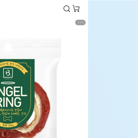
1
/
1