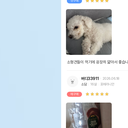
첫구매
소형견들이 먹기에 굉장히 얇아서 좋습
버디33911
2026.06.18
소담
16살
포메라니안
재구매