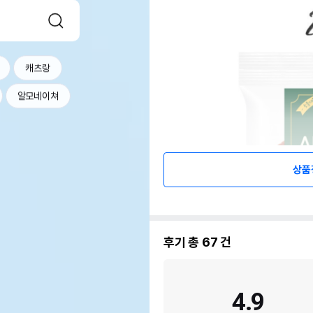
캐츠랑
알모네이쳐
상품
후기 총
67
건
4.9