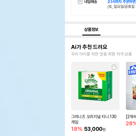
내일배송
21시까지 주문하면
(토, 일요일/공휴일 
상품정보
Ai가 추천 드려요
우리 아이를 위한 맞춤 취향 저격 상품
그리니즈 오리지널 티니 130
[2개
개입
28
18%
53,000
원