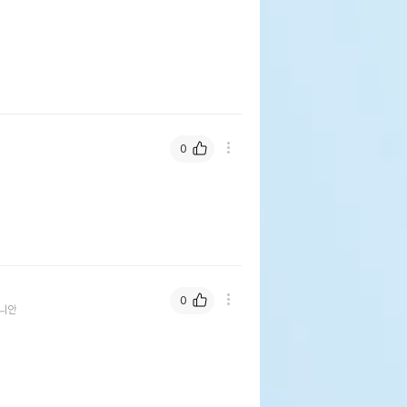
0
0
니안