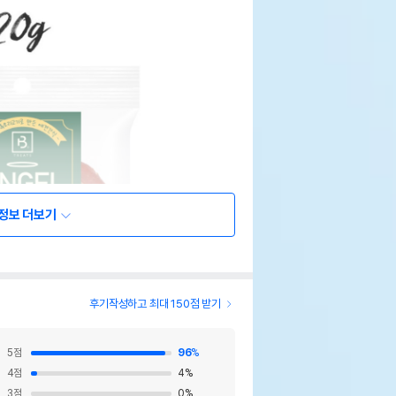
정보 더보기
후기작성하고 최대 150점 받기
5
점
96
%
4
점
4
%
3
점
0
%