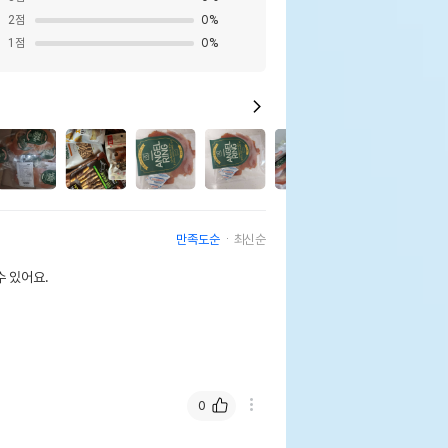
2
점
0
%
1
점
0
%
4
만족도순
최신순
 있어요.
0