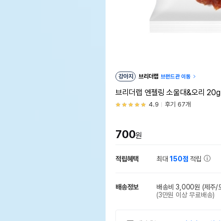
강아지
브리더랩
브랜드관 이동
브리더랩 엔젤링 소울대&오리 20g
4.9
후기 67개
700
원
적립혜택
최대
150점
적립
배송정보
배송비 3,000원
(제주/
(3만원 이상 무료배송)